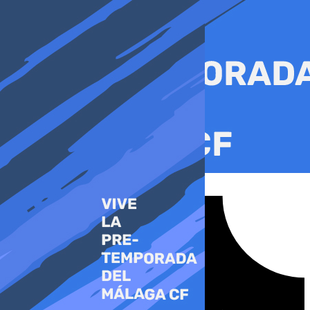
Ir
al
contenido
Tiktok