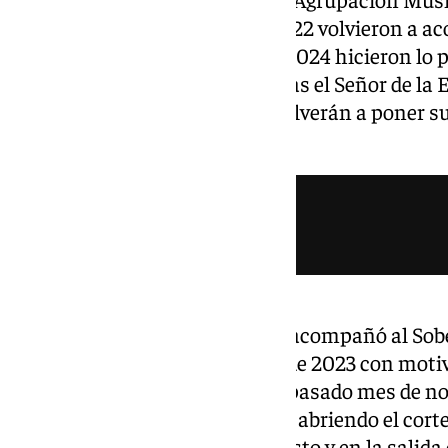
Semana Santa de Sevilla. En 2022 volvieron a ac
Buen Viaje de San Esteban, en 2024 hicieron lo p
Pablo, en 2026 se estrenaron tras el Señor de la
2027 todo parece indicar que volverán a poner su
de la hermandad del Carmen.
Además, la formación musical acompañó al Sob
San Gonzalo el pasado sábado de 2023 con motiv
Desde ese mismo año hasta el pasado mes de nov
Reyes» también puso sus sones abriendo el corte
en las procesiones del 15 de agosto y en la salida