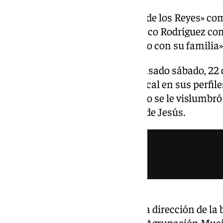
La Agrupación Musical «Virgen de los Reyes» co
junio, la salida de Antonio Velasco Rodríguez co
musical para «pasar más tiempo con su familia»
La noticia fue comunicada el pasado sábado, 22 d
que difundió la formación musical en sus perfiles
mismo viernes, 21 de junio, ya no se le vislumb
procesión del Sagrado Corazón de Jesús.
El prestigioso productor tomó la dirección de la 
Entre sus logros destaca que la Agrupación Musi