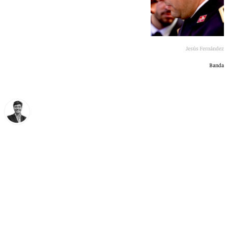
Jesús Fernández
Banda
Curro Bono
martes, 7 julio 2026, 15:26
Compartir: