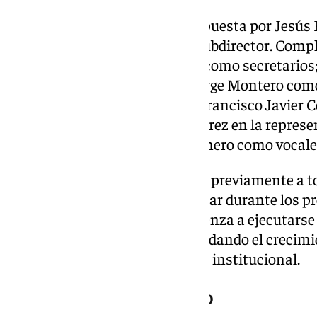
La nueva dirección estará compuesta por Jesús 
Miguel Ángel Carmona como subdirector. Compl
Romero y José Domingo Costa como secretarios
tesorero; Manuel Polinario y Jorge Montero como
frente del área de Producción; Francisco Javier 
Dirección Musical; Alberto Álvarez en la represen
Jonathan Trigo y Alejandro Romero como vocale
La candidatura elegida trasladó previamente a 
proyecto que pretende desarrollar durante los 
que, según la agrupación, comienza a ejecutar
con el objetivo de seguir consolidando el crecimi
tanto en el plano musical como institucional.
La salida de Antonio Velasco