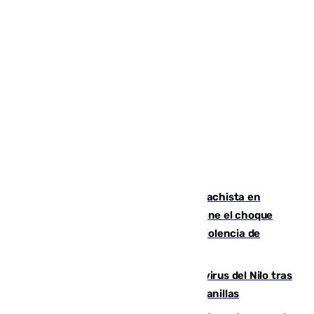
Moreno condena el último crimen machista en
Benahavís mientras el Gobierno mantiene el choque
con la Junta por las competencias de violencia de
género
Málaga refuerza la vigilancia por el virus del Nilo tras
detectar un mosquito positivo en Campanillas