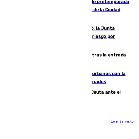
Málaga-Ceuta: cuarto compromiso de pretemporada
de los blanquiazules en busca del Trofeo de la Ciudad
Autónoma
Málaga, en alerta por el virus del Nilo: la Junta
decreta Campanillas como zona de alto riesgo por
varios casos recientes
El Gobierno registra 1.342 menores tras la entrada
masiva del pasado 30 de julio
Cádiz despide seis «puntos negros» urbanos con la
orden de retirada para quioscos abandonados
La Armada suma cuatro buques en Ceuta ante el
aviso de un nuevo cruce el 15 de agosto
Lo más visto >
Más noticias