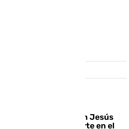
Andalucía
El tesorero y banderín Jesús
Fernández se convierte en el