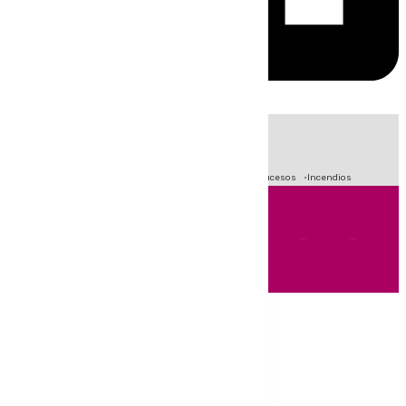
HOY
|
Fútbol
Primera División
Crisis Migratoria en Ceuta
Sucesos
Incendios
Andalucía