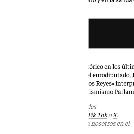
noviembre del pasado año.
No obstante, el mayor logro histórico en los últi
banda en Bruselas, a petición del eurodiputado, 
septiembre de 2025, «Virgen de los Reyes» interpr
Notre Dame du Sablón y en el mismismo Parlam
Más noticias de
101TV
en las redes
sociales:
Instagram
,
Facebook
,
Tik Tok
o
X
.
Puedes ponerte en contacto con nosotros en el
correo
informativos@101tv.es