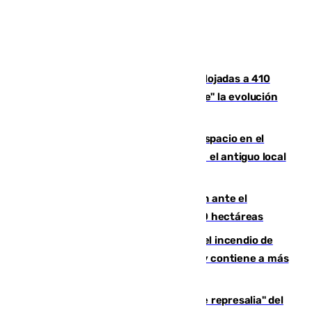
El incendio de Niebla mantiene desalojadas a 410
personas que siguen con "incertidumbre" la evolución
del viento
Las marca internacionales ganan espacio en el
Centro de Málaga: La Tagliatella abre en el antiguo local
de Vox Sports Bar
Moreno pide extremar la precaución ante el
incendio de Niebla, que supera las 4.000 hectáreas
340 personas más desalojadas por el incendio de
Niebla, que mantiene a 410 evacuadas y contiene a más
de 500 efectivos trabajando
Italia responde ante las "medidas de represalia" del