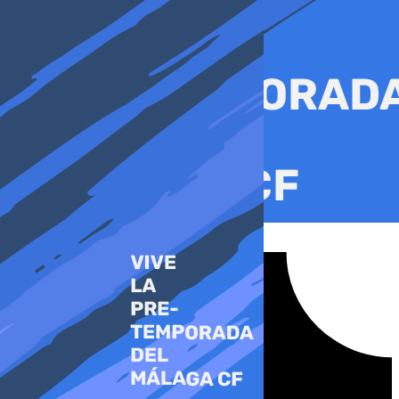
Ir
al
contenido
Tiktok