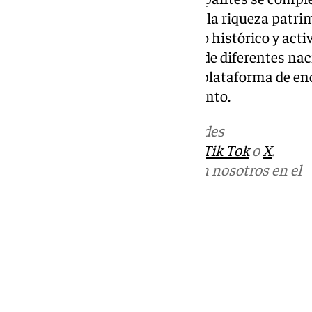
cultural diseñado para mostrar la riqueza patrim
museos, recorridos por el centro histórico y act
intercambio entre estudiantes de diferentes nac
campeonato en una auténtica plataforma de encu
UMA en la presentación del evento.
Más noticias de
101TV
en las redes
sociales:
Instagram
,
Facebook
,
Tik Tok
o
X
.
Puedes ponerte en contacto con nosotros en el
correo
informativos@101tv.es
Tags:
Últimas noticias