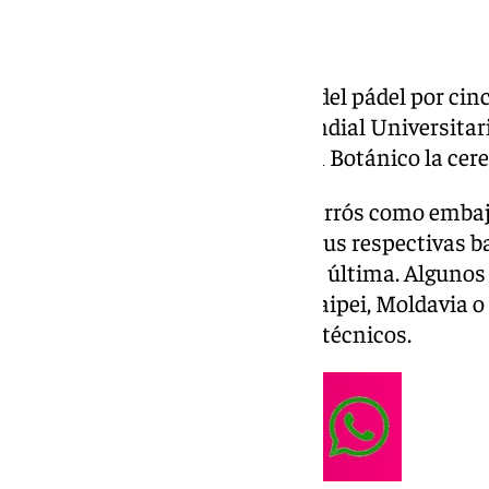
Málaga se convierte en la cuna del pádel por cinc
inaugurado el campeonato Mundial Universitario 
la UMA, que albergó en el Jardín Botánico la cere
Con Bea González y Marta Caparrós como embaja
las distintas delegaciones con sus respectivas b
primera y España, anfitriona, la última. Algunos
participan son Líbano, China Taipei, Moldavia o 
que suman 121 deportistas y 36 técnicos.