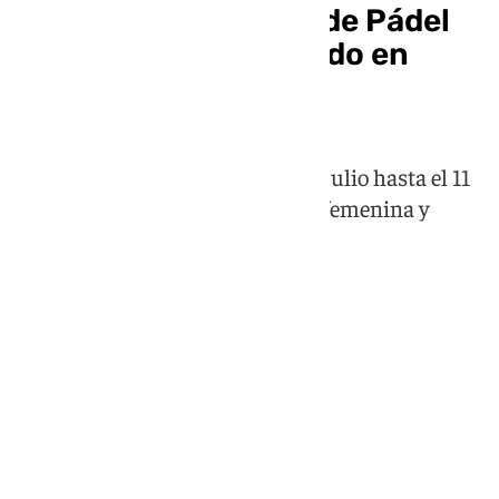
comienza el Mundial de Pádel
Universitario celebrado en
Málaga
La UMA alberga desde el día 7 de julio hasta el 11
partidos en categoría masculina, femenina y
mixta