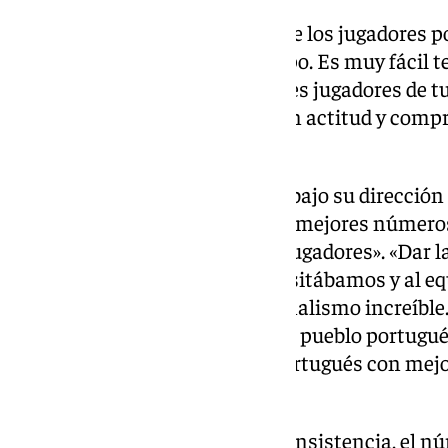
«Después agradecer el trabajo de los jugadores po
compromiso para ser una equipo. Es muy fácil t
selección porque son los mejores jugadores de tu
crear equipo y eso comienza con actitud y compr
prosiguió Martínez.
El técnico español recordó que bajo su dirección 
derrota, Portugal ha tenido «los mejores números
gracias «al compromiso de los jugadores». «Dar la
todas las condiciones que necesitábamos y al equ
primer día un nivel de profesionalismo increíbl
increíble y de agradecimiento al pueblo portugué
marcha como seleccionador portugués con mejor 
por ciento).
«Me llevo conmigo el nivel de consistencia, el n