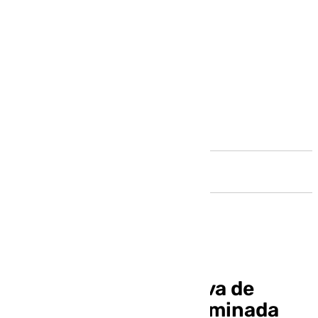
Andalucía
Roberto Martínez se va de
Portugal tras caer eliminada