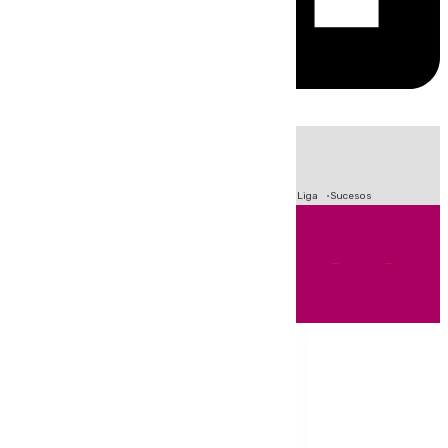
HOY
|
Fútbol
Primera División
Crisis Migratoria en Ceuta
LaLiga
Sucesos
Andalucía