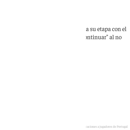
frente a España
El seleccionador español pone fin a su etapa con el
cuadro luso al no tener "sentido continuar" al no
haber podido ganar la copa
Roberto Martínez da indicaciones a jugadores de Portugal