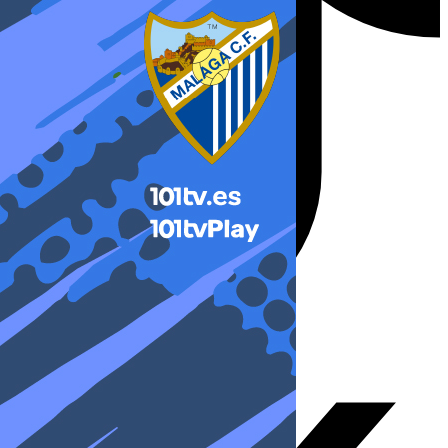
X-twitter