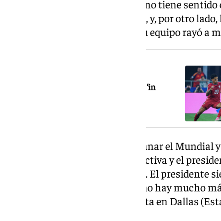
seleccionador, recalcando que «no tiene sentido 
para «ganar» la Copa del Mundo, y, por otro lado
suerte» en este partido donde su equipo rayó a m
NOTICIA RELACIONADA
España se mete a cuartos con un gol ‘in
extremis’ de Merino (0-1)
«Vine a dirigir a Portugal para ganar el Mundial y
tiene sentido continuar. La directiva y el presid
de elegir al nuevo seleccionador. El presidente 
pero mi contrato termina hoy, no hay mucho má
en rueda de prensa tras la derrota en Dallas (Es
España.