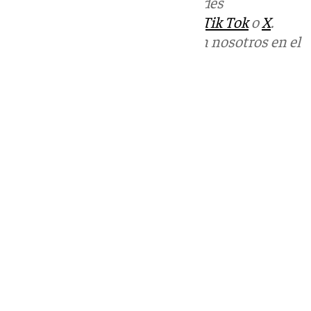
Más noticias de
101TV
en las redes
sociales:
Instagram
,
Facebook
,
Tik Tok
o
X
.
Puedes ponerte en contacto con nosotros en el
correo
informativos@101tv.es
Tags:
Fútbol
Mundial de fútbol 2026
Últimas noticias