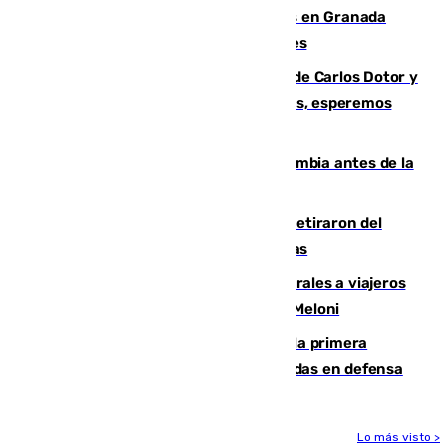
Controlado un incendio de rastrojos en Granada
junto a la autovía y al Callejón de Nogales
Juanfran Funes, sobre las lesiones de Carlos Dotor y
Fernando Calero: “Estamos preocupados, esperemos
que no sea nada”
Felipe VI refuerza los lazos con Colombia antes de la
llegada del nuevo presidente
Fernando Calero y Carlos Dotor se retiraron del
encuentro contra el Ceuta con molestias
España restablece controles temporales a viajeros
procedentes de Italia como repuesta a Meloni
El Málaga cae ante el Ceuta y suma la primera
derrota de la pretemporada dejando dudas en defensa
Lo más visto >