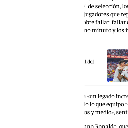
puntos, que es muy difícil a nivel de selección, l
el equipa intentó, el número de jugadores que re
eso es lo que es importante. Y sobre fallar, falla
intentamos ganar hasta el último minuto y los i
NOTICIA RELACIONADA
España vuelve a unos cuartos de final del
Mundial 16 años después
Martínez insistió en que se lleva «un legado incr
de Portugal puedan recordar todo lo que equipo 
en nuestra vida durante tres años y medio», sent
También dio las gracias a Cristiano Ronaldo, que