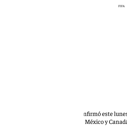
FIFA
101 TV
martes, 7 julio 2026, 01:09
Compartir:
El español Roberto Martínez confirmó este lunes
del Mundial de Estados Unidos, México y Canad