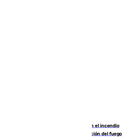
Activado el nivel 2 de emergencia en el incendio
forestal de Niebla por la compleja evolución del fuego