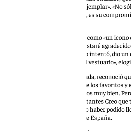
Mundial y que fue «un capitán ejemplar». «No sól
estadísticas hablan por sí solas, es su compromis
fútbol», destacó del de Madeira.
El técnico calificó al de Madeira como «un icono 
muchos Cristianos». «Siempre estaré agradecido 
Mundial. El sueño era ganar, y lo intentó, dio un
futbolístico como humano en el vestuario», elogi
Finalmente, de la derrota encajada, reconoció que
que teníamos enfrente es uno de los favoritos y 
en defensa, agresivos, defendimos muy bien. Pero
Mundial, los detalles son importantes Creo que
suerte», expresó, lamentando no haber podido lle
su equipo «mejor preparado» que España.