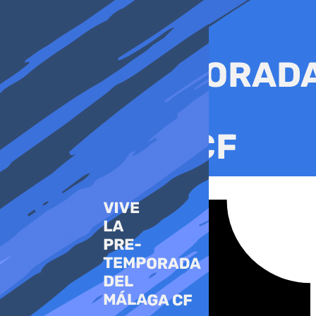
Ir
al
contenido
Tiktok