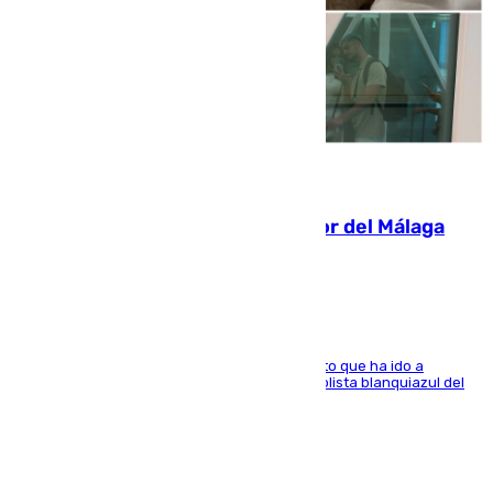
07.08.2026
Isco, la nueva mascota del jugador del Málaga
Dani Lorenzo
El centrocampista marbellí es ‘padre’ de un gato que ha ido a
recoger a Vigo y su nombre es como el exfutbolista blanquiazul del
Arroyo de la Miel