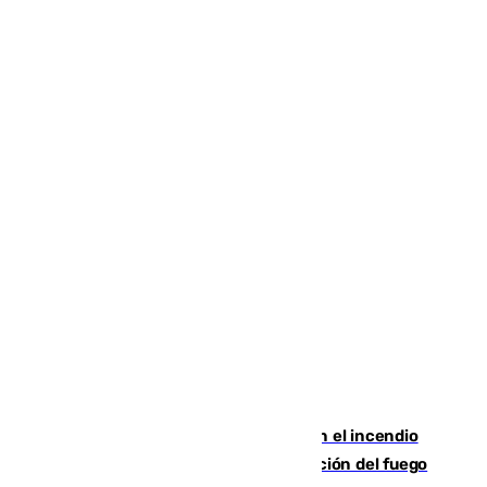
Activado el nivel 2 de emergencia en el incendio
forestal de Niebla por la compleja evolución del fuego