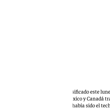
101 TV
lunes, 6 julio 2026, 23:22
Compartir:
La selección española se ha clasificado este lunes
Mundial de Estados Unidos, México y Canadá tras
octavos de final, una ronda que había sido el tech