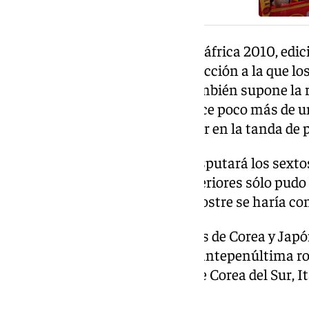
Esta vez, como ocurriera en Sudáfrica 2010, edic
el título, Portugal ha sido la selección a la que l
en la cuneta. Un triunfo que también supone la r
Liga de Naciones, disputada hace poco más de un 
hicieron con el título tras vencer en la tanda de 
Ahora, la selección española disputará los sexto
en su historia. En los cinco anteriores sólo pudo
edición de 2010, en la que a la postre se haría con 
Más dolorosos son los recuerdos de Corea y Jap
1986 e Italia 1934, en los que la antepenúltima r
última para España al caer ante Corea del Sur, Ital
respectivamente.