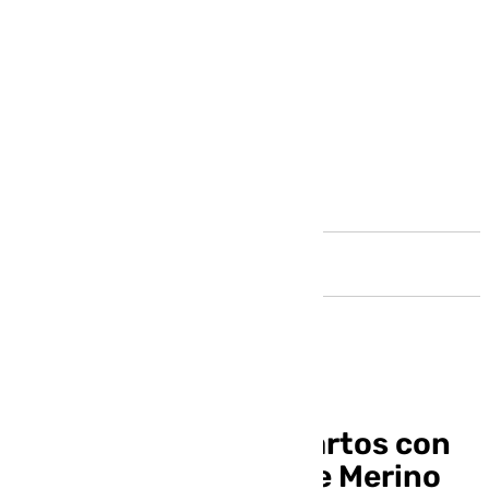
Andalucía
España se mete a cuartos con
un gol ‘in extremis’ de Merino