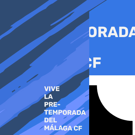
Ir
al
contenido
Tiktok