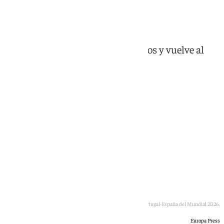
(0-1)
La Roja ha roto la barrera de octavos y vuelve al
Top 8 en un Mundial
Alex Baena ante Joao Cancelo en el Portugal-España del Mundial 2026.
Europa Press