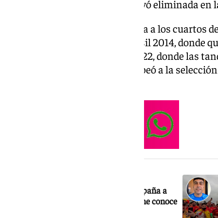
Copas del Mundo, en las que cayó eliminada en l
16 años después, España regresa a los cuartos d
Después de los fracasos en Brasil 2014, donde qu
grupos, y Rusia 2018 y Qatar 2022, donde las tan
Marruecos, respectivamente, apeó a la selección
de final.
NOTICIA RELACIONADA
El carismático malagueño que acompaña a
España con su trompeta: «La gente me conoce
y me sigue»