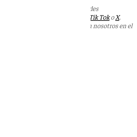
Más noticias de
101TV
en las redes
sociales:
Instagram
,
Facebook
,
Tik Tok
o
X
.
Puedes ponerte en contacto con nosotros en el
correo
informativos@101tv.es
Tags:
Últimas noticias