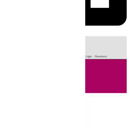
HOY
|
Fútbol
Primera División
Crisis Migratoria en Ceuta
LaLiga
Sucesos
Andalucía