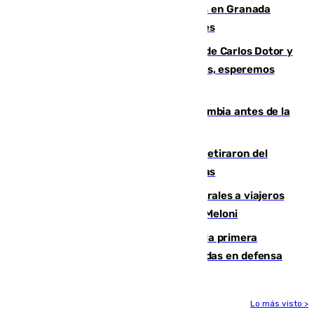
Controlado un incendio de rastrojos en Granada
junto a la autovía y al Callejón de Nogales
Juanfran Funes, sobre las lesiones de Carlos Dotor y
Fernando Calero: “Estamos preocupados, esperemos
que no sea nada”
Felipe VI refuerza los lazos con Colombia antes de la
llegada del nuevo presidente
Fernando Calero y Carlos Dotor se retiraron del
encuentro contra el Ceuta con molestias
España restablece controles temporales a viajeros
procedentes de Italia como repuesta a Meloni
El Málaga cae ante el Ceuta y suma la primera
derrota de la pretemporada dejando dudas en defensa
Lo más visto >