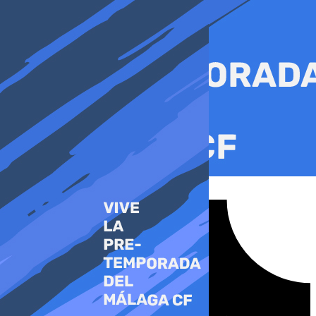
Ir
al
contenido
Tiktok