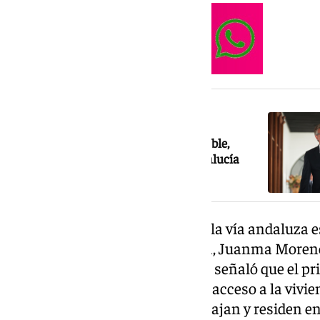
NOTICIA RELACIONADA
Gavira asegura que será un socio «fiable,
predecible y exigente» del PP en Andalucía
Bendodo sostuvo también que «la vía andaluza e
felicitó al presidente de la Junta, Juanma Moreno
PP andaluz. En su intervención, señaló que el pr
autonómico continúa siendo el acceso a la vivien
una prioridad para quienes trabajan y residen e