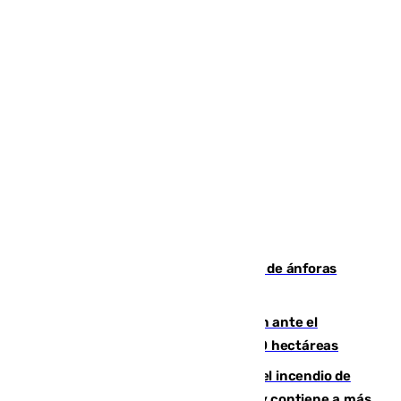
Hallan un pecio romano con cientos de ánforas
frente a la costa de Sicilia en Italia
Moreno pide extremar la precaución ante el
incendio de Niebla, que supera las 4.000 hectáreas
340 personas más desalojadas por el incendio de
Niebla, que mantiene a 410 evacuadas y contiene a más