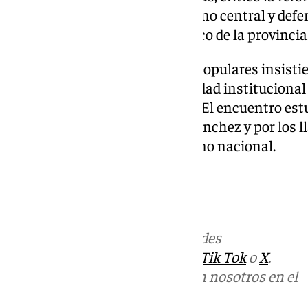
Costas impulsada por el Gobierno central y defen
chiringuitos y del sector turístico de la provincia
Durante el acto, los dirigentes populares insistie
partido es mantener la estabilidad institucional
modelo al conjunto de España. El encuentro es
críticas al Ejecutivo de Pedro Sánchez y por los
futura alternancia en el Gobierno nacional.
Más noticias de
101TV
en las redes
sociales:
Instagram
,
Facebook
,
Tik Tok
o
X
.
Puedes ponerte en contacto con nosotros en el
correo
informativos@101tv.es