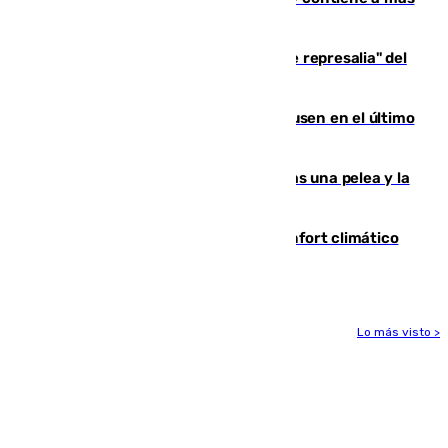
de 500 efectivos trabajando
Italia responde ante las "medidas de represalia" del
Gobierno de Sánchez
El Sevilla se desinfla ante el Leverkusen en el último
ensayo (1-2)
Tensión en la prisión de Alhaurín tras una pelea y la
incautación de un punzón
Málaga contabiliza 148 zonas de confort climático
para enfrentar las altas temperaturas
Lo más visto >
Más noticias
Ver más >