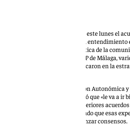
El Partido Popular ha defendido este lunes el a
Andalucía y ha asegurado que el entendimiento
contribuirá a la estabilidad política de la comun
Junta Directiva Provincial del PP de Málaga, var
respaldaron el pacto y lo enmarcaron en la estra
su proyecto en la comunidad.
El vicesecretario de Coordinación Autonómica y 
puso en valor el acuerdo y afirmó que «le va a ir b
popular recordó además los anteriores acuerdos 
Ciudadanos y con Vox, asegurando que esas exp
capacidad del partido para alcanzar consensos.