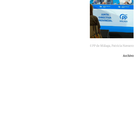
La presidenta del PP de Málaga, Patricia Navarro
Archivo
101 TV
lunes, 6 julio 2026, 21:21
Compartir: