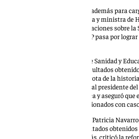
El dirigente popular aprovechó además para carg
contra la vicepresidenta primera y ministra de
a quien vinculó con las investigaciones sobre la
siguiente objetivo político del PP pasa por logra
España.
Por su parte, la vicesecretaria de Sanidad y Educ
felicitó al PP andaluz por los resultados obteni
que el partido logró «la peor derrota de la histor
Durante su intervención acusó al presidente del
fomentar la polarización política y aseguró que 
procedimientos judiciales relacionados con cas
La presidenta del PP de Málaga, Patricia Navarro,
curso político y celebró los resultados obtenidos
elecciones autonómicas. Además, criticó la refo