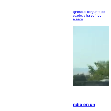
El centrocampista reconvertido en atacante regresó al conjunto de
la capital, después de salir obligado el curso pasado, y ha sufrido
una lesión que lo mantendrá un año en el dique seco
08.08.2026
Los Bomberos combaten un incendio en un
paraje de Granada