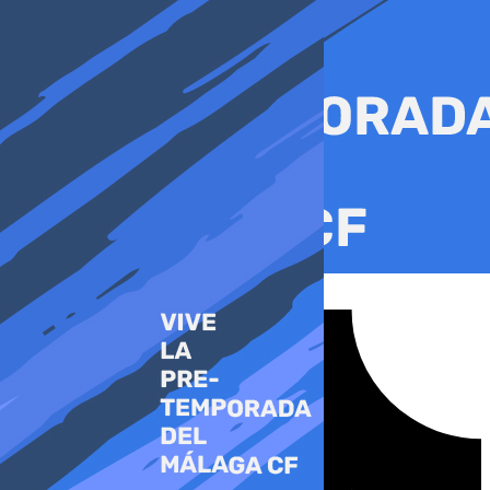
Ir
al
contenido
Tiktok