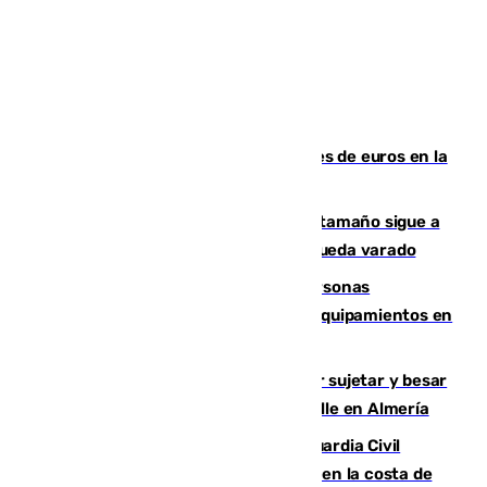
Sevilla ha invertido más de 6 millones de euros en la
transformación de su casco histórico
Susto en Marbella: un atún de gran tamaño sigue a
un bañista hasta la orilla de la playa y queda varado
Emvisesa refuerza la atención a personas
vulnerables con cesión de viviendas y equipamientos en
Sevilla
Condenado a dos años de cárcel por sujetar y besar
a una menor tras abordarla en plena calle en Almería
Persecución en Punta Umbría: la Guardia Civil
interviene más de 800 kilos de cocaína en la costa de