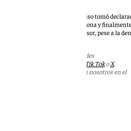
producirse un nuevo incidente.
La jueza que se hizo cargo del caso tomó declarac
Tribunal de Instancia de Archidona y finalment
de alejamiento al presunto agresor, pese a la den
aportados.
Más noticias de
101TV
en las redes
sociales:
Instagram
,
Facebook
,
Tik Tok
o
X
.
Puedes ponerte en contacto con nosotros en el
correo
informativos@101tv.es
Tags:
Sucesos
Últimas noticias