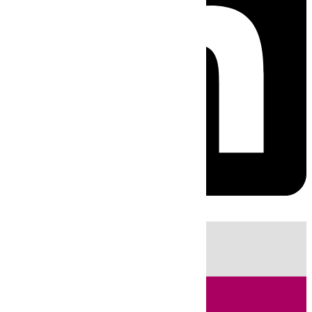
HOY
|
Sucesos
Guardia Civil
Fútbol
LaLiga
Incendios