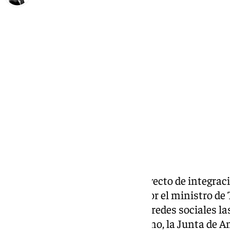
María José Ramírez
martes, 7 julio 2026, 11:52
Compartir:
Las primeras imágenes del proyecto de integració
Granada han sido desveladas por el ministro de 
ha compartido en su cuenta en redes sociales las
martes. Los técnicos del Gobierno, la Junta de 