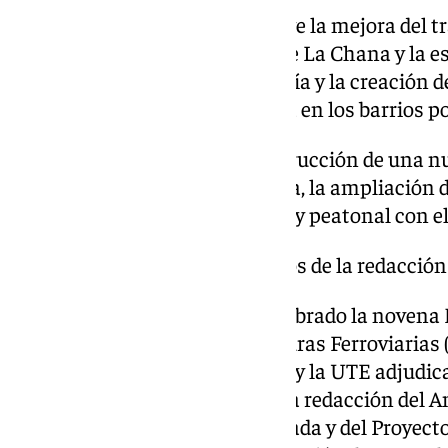
El anteproyecto también incluye la mejora del tr
Granada, entre la bifurcación de La Chana y la e
implantación de una segunda vía y la creación d
el impacto de la infraestructura en los barrios po
También está previsto la construcción de una nu
cruce con la carretera de Málaga, la ampliación de
mejoras en la conexión ciclista y peatonal con 
Comienzan los trabajos técnicos de la redacción
Este martes, además, se ha celebrado la novena M
Administrador de Infraestructuras Ferroviarias 
Granada, la Junta de Andalucía y la UTE adjudi
primeros trabajos técnicos de la redacción del A
ferrocarril en la ciudad de Granada y del Proyect