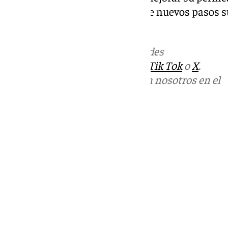
parciales de vía, construcción de nuevos pasos s
zonas verdes».
Más noticias de
101TV
en las redes
sociales:
Instagram
,
Facebook
,
Tik Tok
o
X
.
Puedes ponerte en contacto con nosotros en el
correo
informativos@101tv.es
Tags:
Últimas noticias