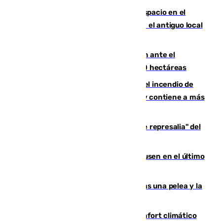
Las marca internacionales ganan espacio en el
Centro de Málaga: La Tagliatella abre en el antiguo local
de Vox Sports Bar
Moreno pide extremar la precaución ante el
incendio de Niebla, que supera las 4.000 hectáreas
340 personas más desalojadas por el incendio de
Niebla, que mantiene a 410 evacuadas y contiene a más
de 500 efectivos trabajando
Italia responde ante las "medidas de represalia" del
Gobierno de Sánchez
El Sevilla se desinfla ante el Leverkusen en el último
ensayo (1-2)
Tensión en la prisión de Alhaurín tras una pelea y la
incautación de un punzón
Málaga contabiliza 148 zonas de confort climático