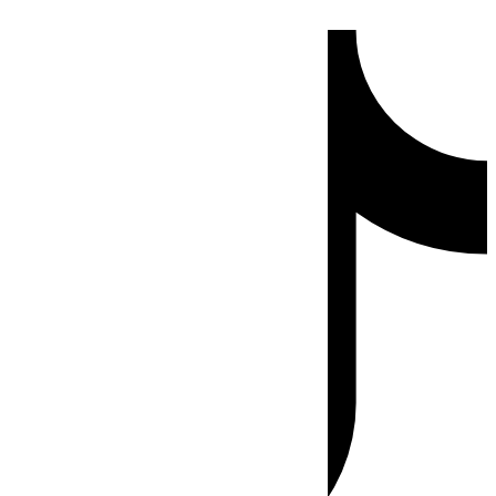
Ir
Tiktok
al
contenido