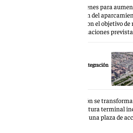
La ampliación de las vías y andenes para aument
estación, así como la renovación del aparcamien
intercambiador de autobuses, con el objetivo de 
transporte son otras de las actuaciones prevista
NOTICIA RELACIONADA
Granada da un nuevo paso para la integración
del tren y su nueva estación
Además, el entorno de la estación se transform
con amplias zonas verdes. La futura terminal in
a la Alhambra y Sierra Nevada y una plaza de a
encuentro para la ciudadanía.