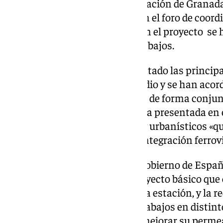
mejora de la capacidad de la estación de Granad
una nota, durante la reunión, en el foro de coord
administraciones implicadas en el proyecto se 
seguimiento del inicio de los trabajos.
La UTE adjudicataria ha presentado las principa
marcarán el desarrollo del estudio y se han aco
técnica que permitirán avanzar de forma conjun
compartido la propuesta técnica presentada en el
principales enfoques técnicos y urbanísticos «qu
trabajos para definir la futura integración ferro
El contrato, adjudicado por el Gobierno de Españ
comprende la redacción del proyecto básico que 
ampliación y remodelación de la estación, y la r
integración, que detallará los trabajos en distin
del ferrocarril a la ciudad para mejorar su perm