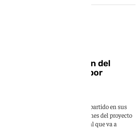
Integración del tren en Granada
Así será la integración del
ferrocarril a su paso por
Granada
El ministro Óscar Puente ha compartido en sus
redes sociales las primeras imágenes del proyecto
"con un gran acuerdo institucional que va a
transformar la ciudad"