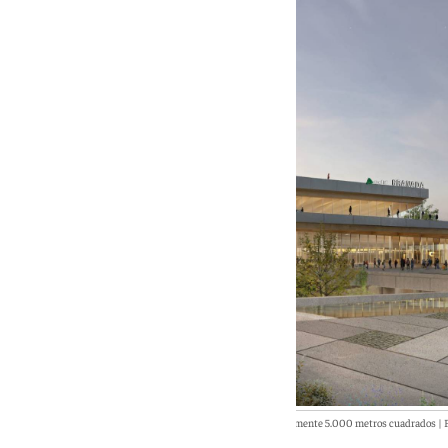
La estación de tren de Granada se ampliará y tendrá aproximadamente 5.000 metros cuadrados | F