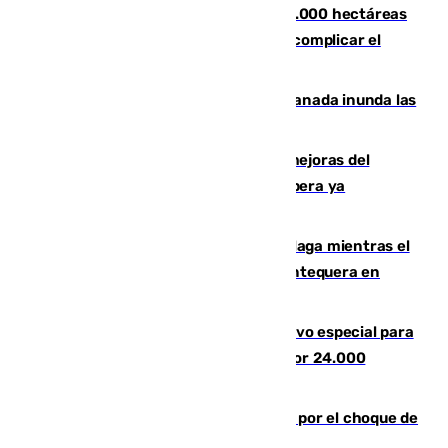
El incendio de Niebla ya supera las 4.000 hectáreas
afectadas y "se espera que se vuelva a complicar el
fuego"
Una tormenta en la provincia de Granada inunda las
calles de Puebla de Don Fadrique
La inversión del Ayuntamiento en mejoras del
entorno del Prado de San Sebastián supera ya
1.600.000 euros
El taró tiñe de niebla la costa de Málaga mientras el
calor se concentra en el interior con Antequera en
aviso amarillo
La Guardia Civil prepara un dispositivo especial para
el eclipse del 12 de agosto compuesto por 24.000
agentes
Cortado el Cercanías C-2 de Málaga por el choque de
un tren con una catenaria caída