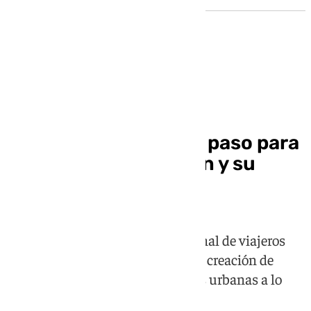
Conexión ferroviaria
Granada da un nuevo paso para
la integración del tren y su
nueva estación
El proyecto contempla una terminal de viajeros
con más capacidad para trenes, la creación de
zonas verdes y nuevas conexiones urbanas a lo
largo del corredor ferroviario