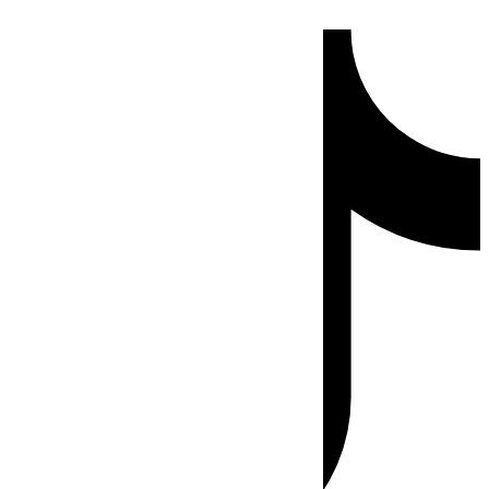
Ir
Tiktok
al
contenido