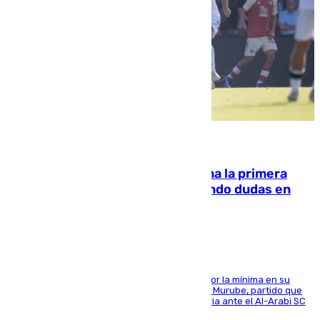
07.08.2026
El Málaga cae ante el Ceuta y suma la primera
derrota de la pretemporada dejando dudas en
defensa
El cuadro dirigido por Juanfran Funes perdió por la mínima en su
envite contra el conjunto caballa en el Alfonso Murube, partido que
se disputó un día después de su primera victoria ante el Al-Arabi SC