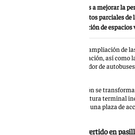
Incluirá actuaciones destinadas a mejorar la pe
ferroviario mediante cubrimientos parciales de 
superiores e inferiores y la creación de espacios
El proyecto también definirá la ampliación de l
la capacidad operativa de la estación, así como 
su conexión con el intercambiador de autobuses, 
intermodalidad del transporte.
Además, el entorno de la estación se transform
con amplias zonas verdes. La futura terminal in
a la Alhambra y Sierra Nevada y una plaza de a
encuentro para la ciudadanía.
Un corredor ferroviario convertido en pasil