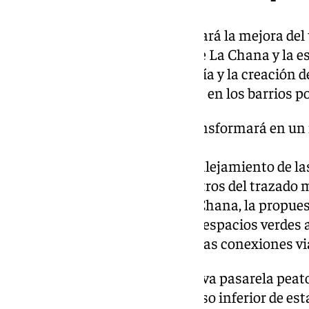
El anteproyecto también abordará la mejora del 
Granada, entre la bifurcación de La Chana y la e
implantación de una segunda vía y la creación d
el impacto de la infraestructura en los barrios po
El entorno de la estación se transformará en u
amplias zonas verdes
En La Rosaleda se estudiará el alejamiento de las
el cubrimiento de unos 500 metros del trazado m
se habilitará un parque. En La Chana, la propue
plataforma ferroviaria, generar espacios verdes 
nuevos viaductos que mejoren las conexiones via
Asimismo, se proyecta una nueva pasarela peaton
de Málaga, la ampliación del paso inferior de est