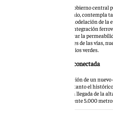
El contrato, adjudicado por el Gobierno central p
en marcha el pasado mes de junio, contempla tan
básico para la ampliación y remodelación de la 
redacción del anteproyecto de integración ferrovi
actuaciones destinadas a mejorar la permeabilida
mediante cubrimientos parciales de las vías, nu
inferiores y la creación de espacios verdes.
Una estación más amplia y conectada
La actuación prevé la construcción de un nuevo e
con las instalaciones actuales, tanto el históri
dependencias levantadas con la llegada de la alta
una terminal de aproximadamente 5.000 metro