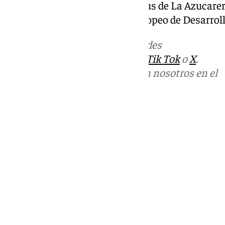
ciclista y peatonal con el campus de La Azucare
con financiación del Fondo Europeo de Desarroll
Más noticias de
101TV
en las redes
sociales:
Instagram
,
Facebook
,
Tik Tok
o
X
.
Puedes ponerte en contacto con nosotros en el
correo
informativos@101tv.es
Tags:
Últimas noticias