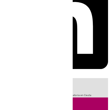
HOY
|
Fútbol
Sucesos
LaLiga
Primera División
Crisis Migratoria en Ceuta