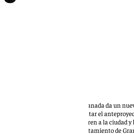
Diana Marteniuc
jueves, 2 julio 2026, 17:36
Compartir:
La integración ferroviaria de Granada da un nuev
los trabajos técnicos para redactar el anteproyec
transformación del acceso del tren a la ciudad y 
Representantes de Adif, el Ayuntamiento de Gran