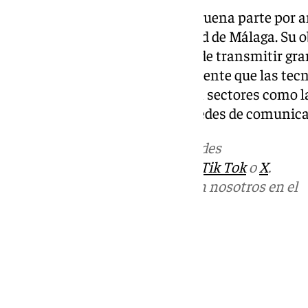
AGPhotonics está formada en buena parte por 
investigadores de la Universidad de Málaga. Su ob
componentes ópticos capaces de transmitir gra
forma mucho más rápida y eficiente que las tecn
innovación con aplicaciones en sectores como l
centros de datos o las futuras redes de comunic
Más noticias de
101TV
en las redes
sociales:
Instagram
,
Facebook
,
Tik Tok
o
X
.
Puedes ponerte en contacto con nosotros en el
correo
informativos@101tv.es
Tags:
Universidad de Málaga
Últimas noticias