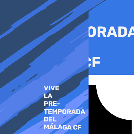
Ir
al
contenido
Tiktok