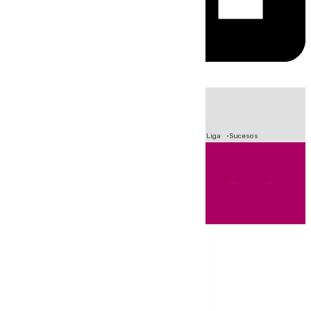
HOY
|
Fútbol
Primera División
Crisis Migratoria en Ceuta
LaLiga
Sucesos
Andalucía