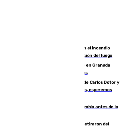
Activado el nivel 2 de emergencia en el incendio
forestal de Niebla por la compleja evolución del fuego
Controlado un incendio de rastrojos en Granada
junto a la autovía y al Callejón de Nogales
Juanfran Funes, sobre las lesiones de Carlos Dotor y
Fernando Calero: “Estamos preocupados, esperemos
que no sea nada”
Felipe VI refuerza los lazos con Colombia antes de la
llegada del nuevo presidente
Fernando Calero y Carlos Dotor se retiraron del