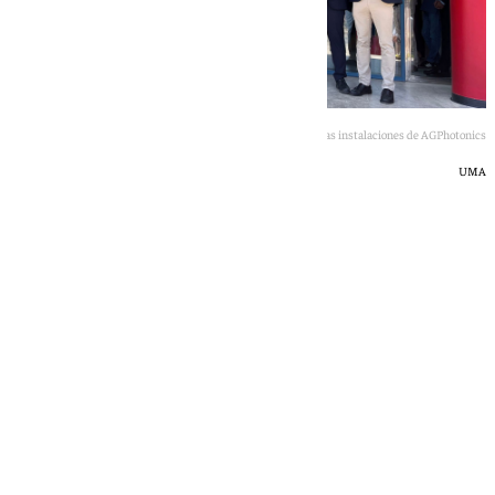
Foto de familia en la inauguración de las nuevas instalaciones de AGPhotonics
UMA
Rosa Haro
martes, 7 julio 2026, 17:22
Compartir: