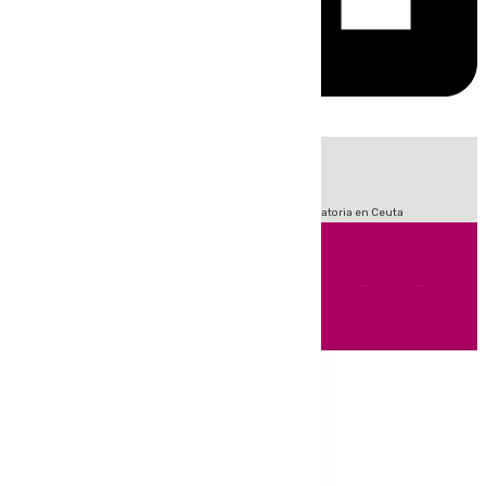
HOY
|
Sucesos
Fútbol
LaLiga
Primera División
Crisis Migratoria en Ceuta
Andalucía