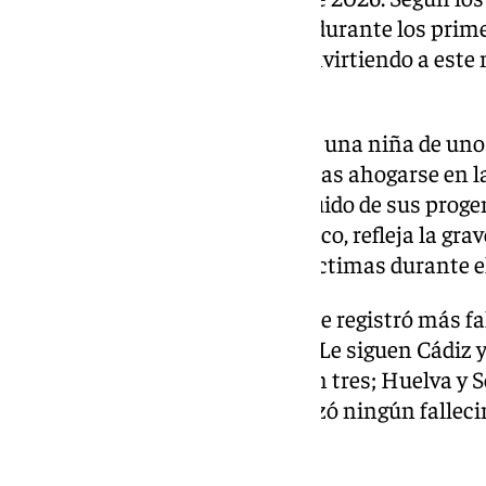
acumula 39 víctimas mortales durante los primer
se registraron solo en junio, convirtiendo a este
fecha.
El último caso conocido es el de una niña de unos
localidad malagueña de Álora tras ahogarse en la
accidente ocurrido por un descuido de sus proge
tuvo lugar en el ámbito doméstico, refleja la gr
dejado un elevado número de víctimas durante el 
Por provincias, Málaga fue la que registró más 
durante junio, con cinco casos. Le siguen Cádiz 
mortales cada una; Almería, con tres; Huelva y S
mientras que Jaén no contabilizó ningún fallec
ese mes.