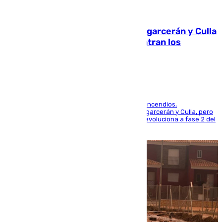
08.08.2026
Incendios de Castellón: Sierra Engarcerán y Culla
evolucionan positivamente y centran los
esfuerzos en Tírig
La UME se suma al operativo de control de los incendios,
progresando adecuadamente los de Sierra Engarcerán y Culla, pero
centrando todo el empeño en el de Culla, que evoluciona a fase 2 del
PEIF