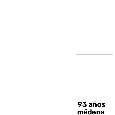
Andalucía
Fallece un hombre de 93 años
en una playa de Benalmádena