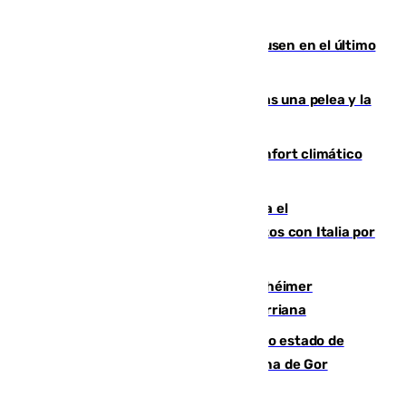
Gobierno de Sánchez
El Sevilla se desinfla ante el Leverkusen en el último
ensayo (1-2)
Tensión en la prisión de Alhaurín tras una pelea y la
incautación de un punzón
Málaga contabiliza 148 zonas de confort climático
para enfrentar las altas temperaturas
Marlaska notifica a la Unión Europea el
restablecimiento de controles fronterizos con Italia por
vía aérea y marítima
Hallan sin vida al granadino con Alzhéimer
desaparecido hace una semana en Churriana
Encuentran un cadáver en avanzado estado de
descomposición en la localidad granadina de Gor