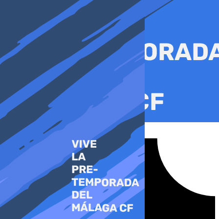
Ir
al
contenido
Tiktok