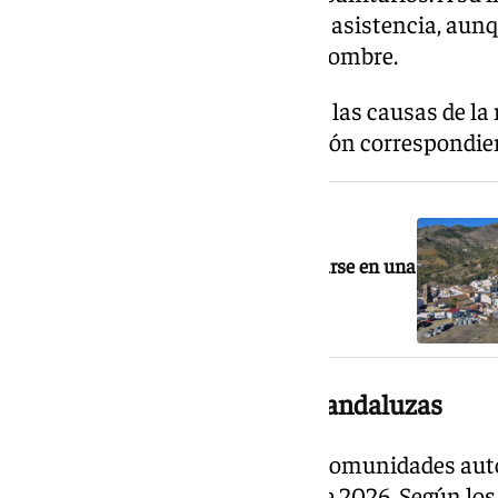
emergencia continuaron con la asistencia, aunq
confirmar el fallecimiento del hombre.
Por el momento, se desconocen las causas de la 
determinadas por la investigación correspondie
NOTICIA RELACIONADA
Muere una niña de 2 años tras ahogarse en una
bañera en Álora
Un mes negro en las playas andaluzas
Andalucía encabeza la lista de comunidades au
por ahogamiento en lo que va de 2026. Según los 