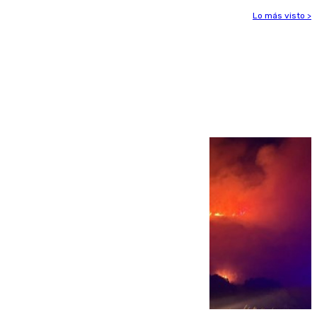
Lo más visto >
Más noticias
Ver más >