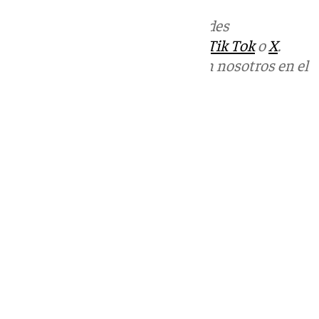
Más noticias de
101TV
en las redes
sociales:
Instagram
,
Facebook
,
Tik Tok
o
X
.
Puedes ponerte en contacto con nosotros en el
correo
informativos@101tv.es
Tags:
Sucesos
Últimas noticias