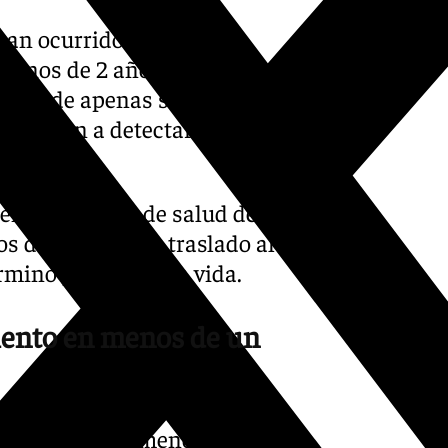
han ocurrido cuando los
 menos de 2 años. Durante
cuido de apenas segundos y
enzaron a detectar las
ente al centro de salud de
os decretaron su traslado al
rmino perdiendo la vida.
iento en menos de un
o mortal de un menor