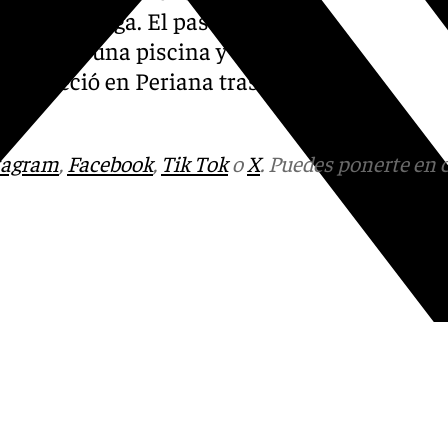
cia de Málaga. El pasado 22
murió en una piscina y tan
os falleció en Periana tras
tagram
,
Facebook
,
Tik Tok
o
X
. Puedes ponerte en 