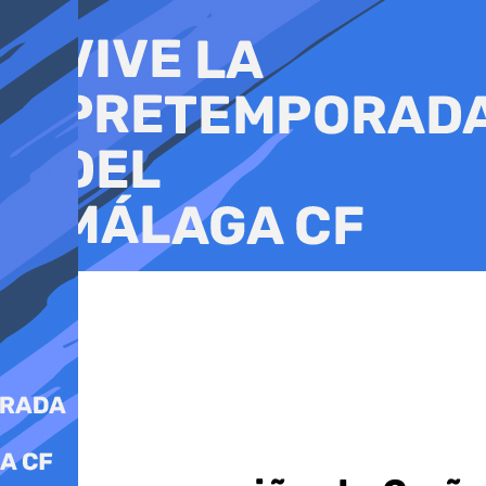
Ir
al
contenido
Álora