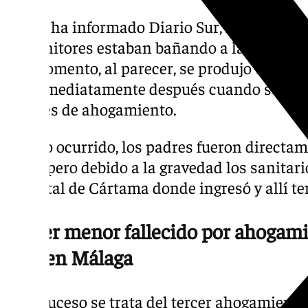
Según ha informado Diario Sur, los hechos 
progenitores estaban bañando a la niña de
ese momento, al parecer, se produjo un des
fue inmediatamente después cuando se com
señales de ahogamiento.
Tras lo ocurrido, los padres fueron directam
Álora pero debido a la gravedad los sanitari
Hospital de Cártama donde ingresó y allí te
Tercer menor fallecido por ahogam
mes en Málaga
Esta suceso se trata del tercer ahogamient