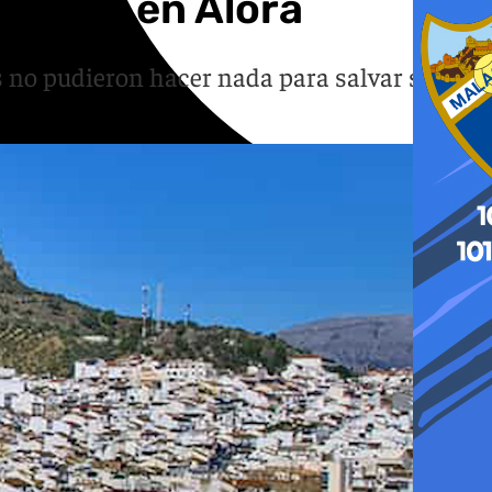
bañera en Álora
os no pudieron hacer nada para salvar su