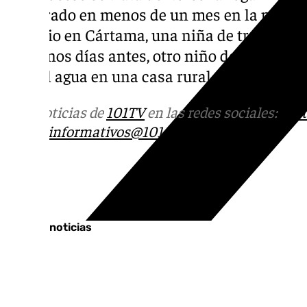
registrado en menos de un mes en la provin
de junio en Cártama, una niña de tres años 
solo unos días antes, otro niño de cuatro añ
caer al agua en una casa rural.
Más noticias de
101TV
en las redes sociales:
Ins
correo
informativos@101tv.es
Tags:
Últimas noticias