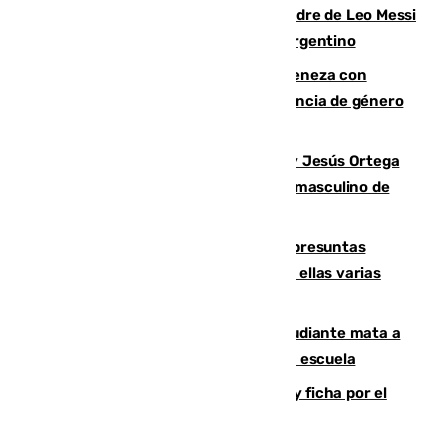
Muere a los 68 años Jorge Messi, padre de Leo Messi
y pieza fundamental en la carrera del argentino
Retiene a su mujer en su casa y ameneza con
quemar la vivienda: nuevo caso de violencia de género
en Málaga
Dos sevillanos de oro: Manuel Cruz y Jesús Ortega
ganan el campeonato del mundo sub19 masculino de
remo
Un juzgado de Ceuta investiga seis presuntas
agresiones sexuales a migrantes, entre ellas varias
menores
Desastre en Tailandia: un joven estudiante mata a
tiros a sus abuelo y a profesores en una escuela
Luca Zidane rompe con el Granada y ficha por el
Leganés