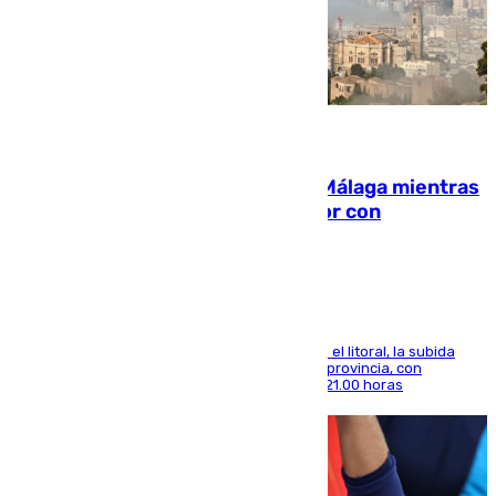
08.08.2026
El taró tiñe de niebla la costa de Málaga mientras
el calor se concentra en el interior con
Antequera en aviso amarillo
Mientras se alivia la sensación de bochorno en el litoral, la subida
térmica se notará sobre todo en el norte de la provincia, con
máximas que rozarán los 38 grados hasta las 21.00 horas