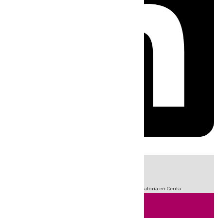
HOY
|
Fútbol
Sucesos
LaLiga
Primera División
Crisis Migratoria en Ceuta