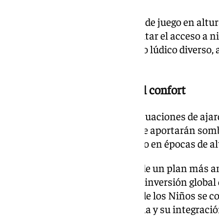
La instalación incorpora zonas de juego en altura
recorridos adaptados para facilitar el acceso a 
El objetivo es ofrecer un entorno lúdico diverso,
distintas edades.
Ajardinamiento y mejora del confort
El proyecto incluye también actuaciones de aja
de 16 ejemplares de hibiscus que aportarán som
mejorando el confort del espacio en épocas de a
Esta primera fase forma parte de un plan más a
y jardines en la ciudad, con una inversión global
euros. El proyecto de la Ciudad de los Niños se 
por su diseño temático, su escala y su integraci