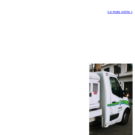
Lo más visto >
Más noticias
Ver más >