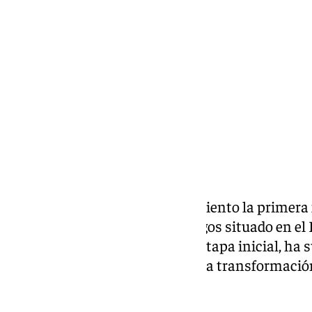
Alberto Romera
viernes, 3 julio 2026, 18:02
Compartir:
Sevilla ha puesto en funcionamiento la primera 
Niños, un nuevo espacio de juegos situado en el 
proyecto, ya finalizado en esta etapa inicial, ha
921.196,11 euros y se integra en la transformaci
jardines de la ciudad.