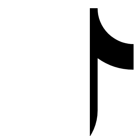
Ir
Tiktok
al
contenido