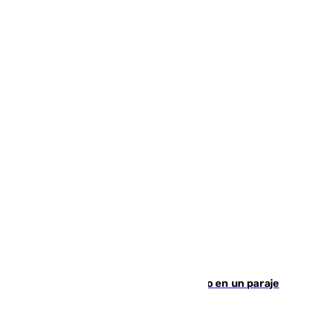
Los Bomberos combaten un incendio en un paraje
de Granada