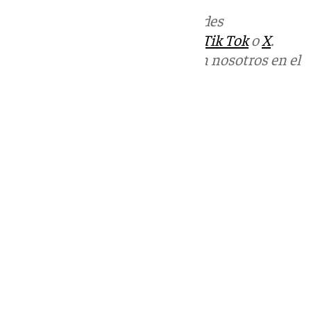
Más noticias de
101TV
en las redes
sociales:
Instagram
,
Facebook
,
Tik Tok
o
X
.
Puedes ponerte en contacto con nosotros en el
correo
informativos@101tv.es
Tags:
Últimas noticias