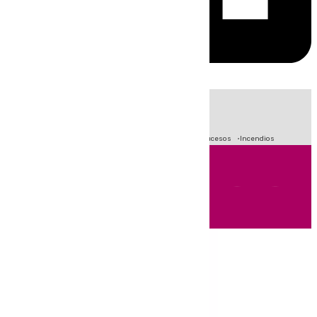
HOY
|
Fútbol
Primera División
Crisis Migratoria en Ceuta
Sucesos
Incendios
Andalucía