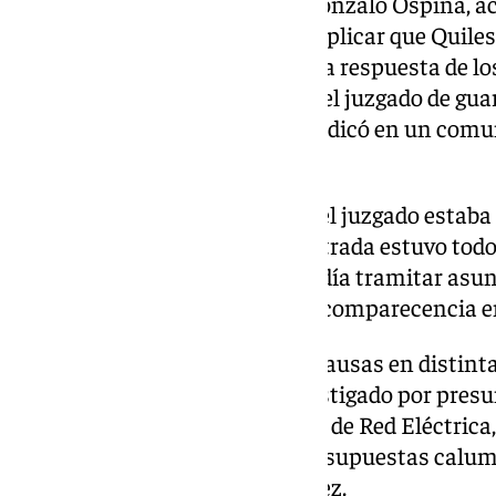
Por su parte, su letrado, Juan Gonzalo Ospina, ac
hasta en tres ocasiones para explicar que Quile
«inmediata y voluntaria», pero la respuesta de lo
se le indicó que, al encontrarse el juzgado de guar
detenido por la Policía, según indicó en un com
Abogados.
Según informa la agencia EFE, el juzgado estaba 
detenidos y, por tanto, la magistrada estuvo tod
detenidos en calabozos y no podía tramitar asu
habitual. Hoy sí ha atendido la comparecencia e
El ‹influencer› enfrenta varias causas en distint
Madrid, donde está siendo investigado por presun
secretos y acoso a la presidenta de Red Eléctrica,
donde una jueza lo procesó por supuestas calumn
general de Facua, Rubén Sánchez.