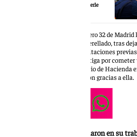
donde trabaja Vito Quiles para detenerle
El Juzgado de Instrucción número 32 de Madrid le
las 12.45 horas en calidad de querellado, tras dej
porque no había respondido a citaciones previas
jurídicas. Al agitador se le investiga por comete
que un funcionario del Ministerio de Hacienda e
Montero y había salido de prisión gracias a ella.
Agentes de policía se personaron en su tra