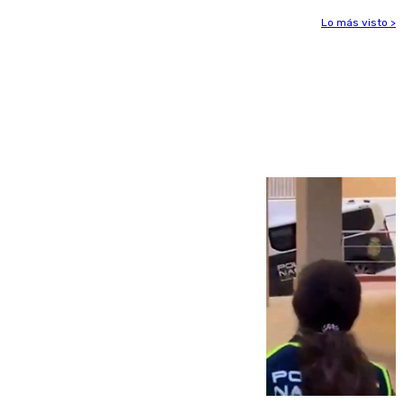
Lo más visto >
Más noticias
Ver más >