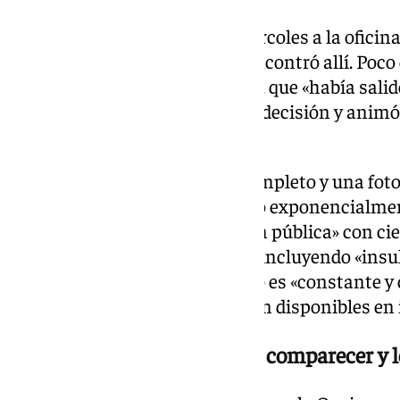
La Policía acudió el pasado miércoles a la oficin
ejecutar el arresto, pero no le encontró allí. Poc
redes sociales, de forma irónica, que «había salid
«15 minutos». Así, se burló de la decisión y animó
buscando.
Quiles compartió el nombre completo y una foto
según la demanda, «incrementó exponencialmen
desencadenar «una persecución pública» con cie
comentarios en redes sociales, incluyendo «insu
denunciante afirma que el daño es «constante y 
que las publicaciones continúan disponibles en 
Vito, supuestamente quería comparecer y le