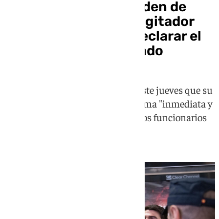
La jueza levanta la orden de
detención contra el agitador
Vito Quiles: deberá declarar el
20 de julio en el juzgado
El abogado de Quiles comunicó este jueves que su
cliente deseaba comparecer de forma "inmediata y
voluntaria", pero la respuesta de los funcionarios
fue "negativa"