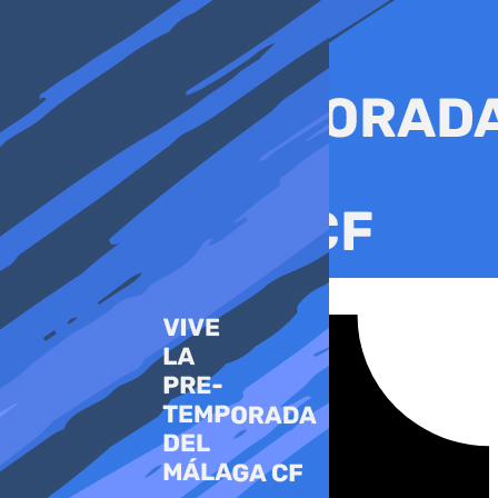
Ir
al
contenido
Tiktok