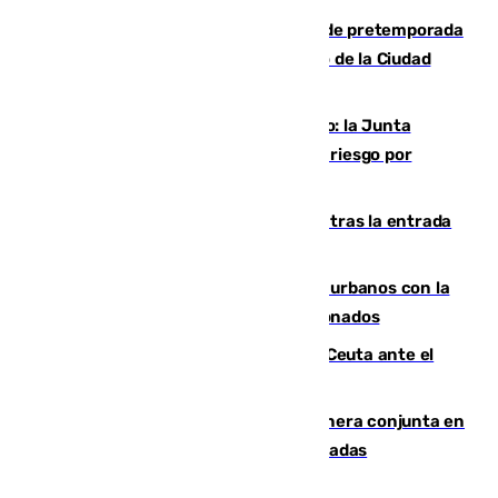
Málaga-Ceuta: cuarto compromiso de pretemporada
de los blanquiazules en busca del Trofeo de la Ciudad
Autónoma
Málaga, en alerta por el virus del Nilo: la Junta
decreta Campanillas como zona de alto riesgo por
varios casos recientes
El Gobierno registra 1.342 menores tras la entrada
masiva del pasado 30 de julio
Cádiz despide seis «puntos negros» urbanos con la
orden de retirada para quioscos abandonados
La Armada suma cuatro buques en Ceuta ante el
aviso de un nuevo cruce el 15 de agosto
Guardia Civil y RFEF trabajan de manera conjunta en
el caso de las estafas de ventas de entradas