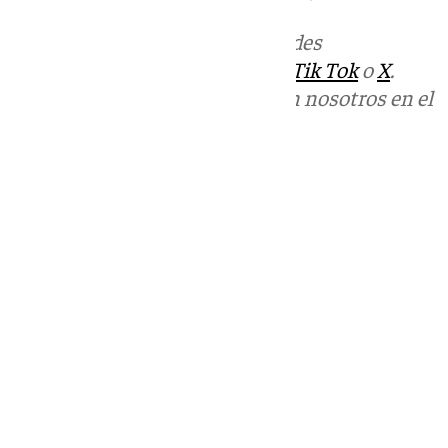
Más noticias de
101TV
en las redes
sociales:
Instagram
,
Facebook
,
Tik Tok
o
X
.
Puedes ponerte en contacto con nosotros en el
correo
informativos@101tv.es
Tags:
Últimas noticias