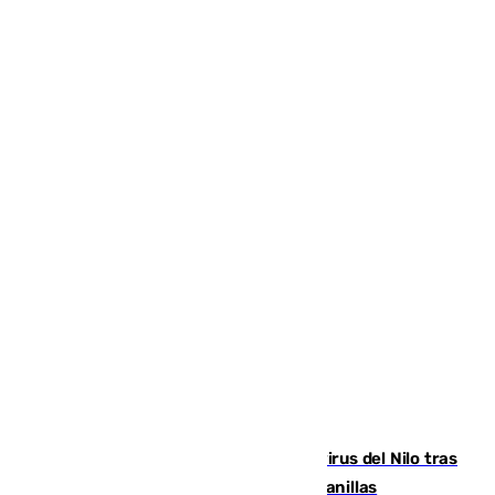
Málaga refuerza la vigilancia por el virus del Nilo tras
detectar un mosquito positivo en Campanillas