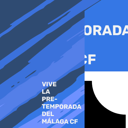
Ir
al
contenido
Tiktok