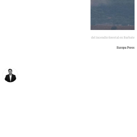
Imagen aérea del incendio forestal en Barbate
Europa Press
Alberto Romera
martes, 7 julio 2026, 22:31
Compartir: