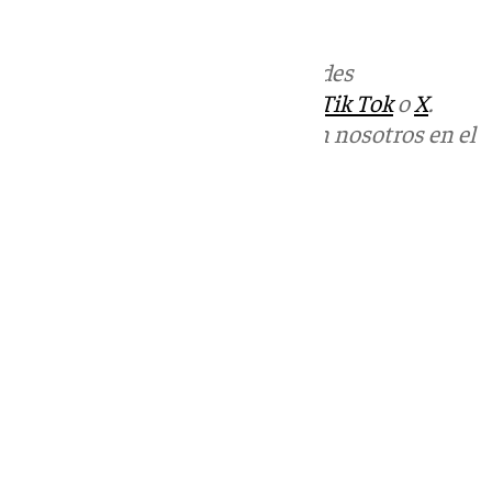
entorno afectado.
Más noticias de
101TV
en las redes
sociales:
Instagram
,
Facebook
,
Tik Tok
o
X
.
Puedes ponerte en contacto con nosotros en el
correo
informativos@101tv.es
Tags:
Cádiz
Sucesos
Últimas noticias