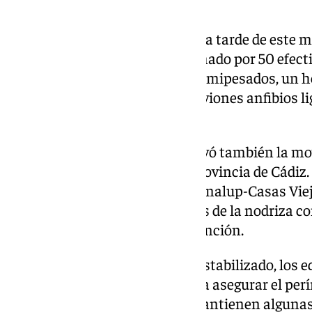
fuego.
El incendio, declarado durante la tarde de este 
dispositivo del Plan Infoca formado por 50 efecti
autobomba, dos helicópteros semipesados, un h
helicóptero de mando, cuatro aviones anfibios li
coordinación.
La virulencia del incendio motivó también la mov
Consorcio de Bomberos de la Provincia de Cádiz.
dotaciones de los parques de Benalup-Casas Vieja
Chiclana de la Frontera, además de la nodriza co
las labores de contención y extinción.
Aunque el incendio ya ha sido estabilizado, los 
trabajando sobre el terreno para asegurar el perí
reproducciones, mientras se mantienen algunas