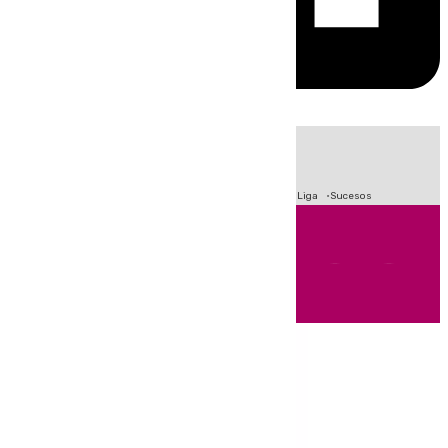
HOY
|
Fútbol
Primera División
Crisis Migratoria en Ceuta
LaLiga
Sucesos
Andalucía