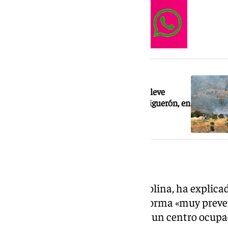
NOTICIA RELACIONADA
Aparatosa columna de humo por un leve
incendio en la A-7 a la altura de El Higuerón, en
Fuengirola
Desalojos preventivos
El alcalde de Barbate, Miguel Molina, ha explica
vecinos fueron desalojados de forma «muy prev
y Ribera de la Oliva, así como de un centro ocupa