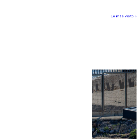
Lo más visto >
Más noticias
Ver más >