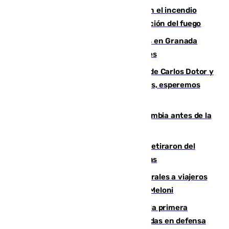
Activado el nivel 2 de emergencia en el incendio
forestal de Niebla por la compleja evolución del fuego
Controlado un incendio de rastrojos en Granada
junto a la autovía y al Callejón de Nogales
Juanfran Funes, sobre las lesiones de Carlos Dotor y
Fernando Calero: “Estamos preocupados, esperemos
que no sea nada”
Felipe VI refuerza los lazos con Colombia antes de la
llegada del nuevo presidente
Fernando Calero y Carlos Dotor se retiraron del
encuentro contra el Ceuta con molestias
España restablece controles temporales a viajeros
procedentes de Italia como repuesta a Meloni
El Málaga cae ante el Ceuta y suma la primera
derrota de la pretemporada dejando dudas en defensa