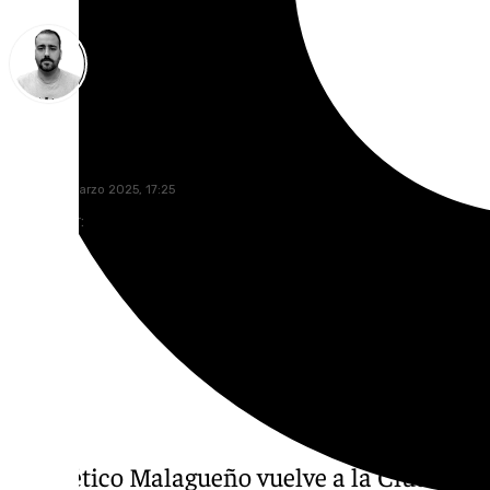
Pedro Jiménez
sábado, 1 marzo 2025, 17:25
Compartir:
El Atlético Malagueño vuelve a la Ciudad 