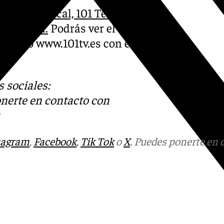
ño como local, 101 Televisión
malaguista.
Podrás ver el
ina web www.101tv.es con el
 sociales:
onerte en contacto con
tagram
,
Facebook
,
Tik Tok
o
X
. Puedes ponerte en 