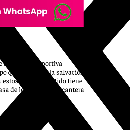
e la Ciudad Deportiva
po que lucha por la salvación
estos rojos. El partido tiene
asa de los equipos de cantera
 en televisión?