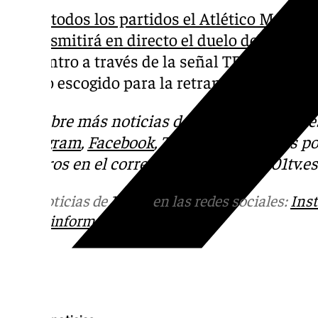
Como todos los partidos el Atlético Malague
retransmitirá en directo el duelo del filial 
encuentro a través de la señal TDT y la pág
equipo escogido para la retransmisión.
Descubre más noticias de 101TV en las redes
Instagram
,
Facebook
,
Tik Tok
o
X
. Puedes p
nosotros en el correo
informativos@101tv.es
Más noticias de
101TV
en las redes sociales:
Ins
correo
informativos@101tv.es
Tags: