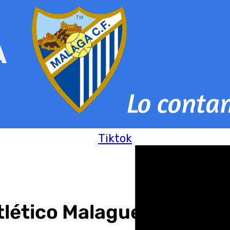
Tiktok
Atlético Malagueño-Atlét