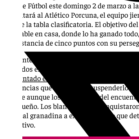
Club de Fútbol este domingo 2 de marzo a las 
enfrentará al Atlético Porcuna, el equipo ji
baja de la tabla clasificatoria. El objetivo de
intratable en casa, donde lo ha ganado to
esa distancia de cinco puntos con su persegu
Los canteranos del Málaga saldrán al tapet
confiados en sumar una nueva victoria tras
accidentado en Motril
, que todavía no se sa
incidencias que obligaron a suspenderlo. En
jugarse aunque los tres puntos del encuentro
Malagueño. Los blanquiazules conquistaron 
Tropical granadina a expensas de lo que de
federativo.