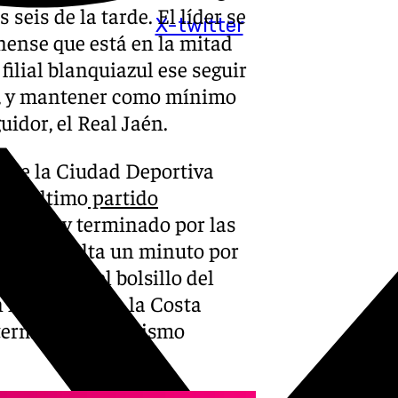
seis de la tarde. El líder se
X-twitter
enense que está en la mitad
l filial blanquiazul ese seguir
do, y mantener como mínimo
idor, el Real Jaén.
e de la Ciudad Deportiva
 un último
partido
be si hay terminado por las
 teoría falta un minuto por
 están en el bolsillo del
la victoria en la Costa
termine el organismo