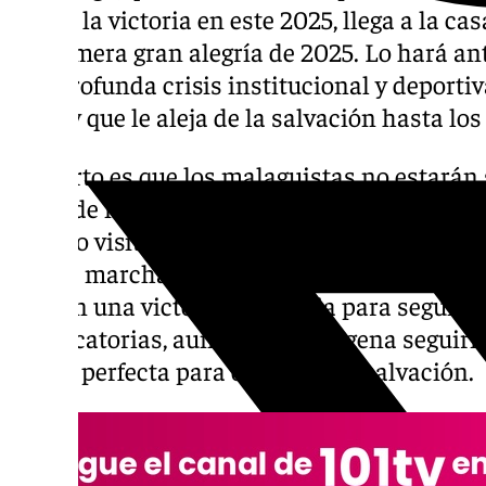
que es la victoria en este 2025, llega a la c
su primera gran alegría de 2025. Lo hará a
una profunda crisis institucional y deportiv
tabla y que le aleja de la salvación hasta los
Lo cierto es que los malaguistas no estarán 
cerca de medio millar de aficionados boque
estadio visitante. Algunos lo harán en auto
tantos marcharán en sus vehículos persona
buscan una victoria necesaria para seguir 
clasificatorias, aunque el Cartagena seguir
vuelta perfecta para optar por la salvación.