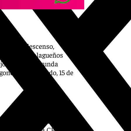
e está en descenso,
egoría. Los malagueños
ª jornada de Segunda
agonova este sábado, 15 de
ypermotion podrá seguirse a
dores del Málaga CF podrán