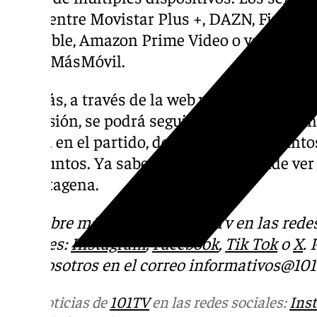
elegir entre Movistar Plus +, DAZN, Finetwo
Telecable, Amazon Prime Video o varias de 
grupo MásMóvil.
Además, a través de la web y las distintas r
Televisión, se podrá seguir en directo el mi
ocurra en el partido, donde ambos conjunto
tres puntos. Ya sabes el horario y dónde ver
el Cartagena.
Descubre más noticias de 101Tv en las rede
sociales:
Instagram
,
Facebook
,
Tik Tok
o
X
.
con nosotros en el correo
informativos@101t
Más noticias de
101TV
en las redes sociales:
Ins