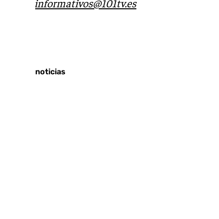
correo
informativos@101tv.es
Tags:
Últimas noticias