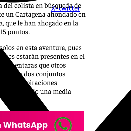
asa del colista en búsqueda de
X-twitter
nte un Cartagena ahondado en
a, que le han ahogado en la
 15 puntos.
solos en esta aventura, pues
rones estarán presentes en el
car, mentaras que otros
les. Los dos conjuntos
con sus aspiraciones
ía necesitando una media