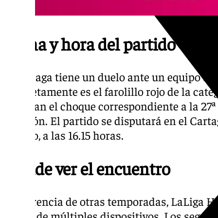
Fecha y hora del partido
El Málaga tiene un duelo ante un equipo qu
concretamente es el farolillo rojo de la cat
afrontan el choque correspondiente a la 27
División. El partido se disputará en el Cart
febrero, a las 16.15 horas.
Dónde ver el encuentro
A diferencia de otras temporadas, LaLiga H
través de múltiples dispositivos. Los segui