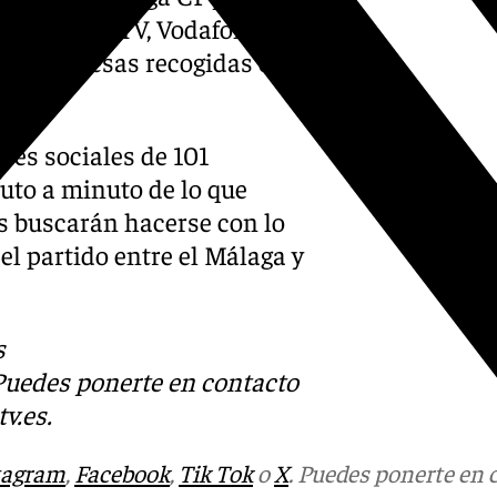
rk, Orange TV, Vodafone,
las empresas recogidas en el
edes sociales de 101
nuto a minuto de lo que
s buscarán hacerse con lo
 el partido entre el Málaga y
s
 Puedes ponerte en contacto
v.es
.
tagram
,
Facebook
,
Tik Tok
o
X
. Puedes ponerte en 