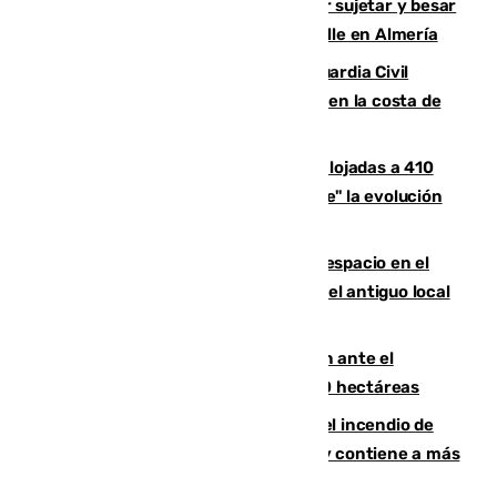
Condenado a dos años de cárcel por sujetar y besar
a una menor tras abordarla en plena calle en Almería
Persecución en Punta Umbría: la Guardia Civil
interviene más de 800 kilos de cocaína en la costa de
Huelva
El incendio de Niebla mantiene desalojadas a 410
personas que siguen con "incertidumbre" la evolución
del viento
Las marcas internacionales ganan espacio en el
Centro de Málaga: la Tagliatella abre en el antiguo local
de Vox Sports Bar
Moreno pide extremar la precaución ante el
incendio de Niebla, que supera las 4.000 hectáreas
340 personas más desalojadas por el incendio de
Niebla, que mantiene a 410 evacuadas y contiene a más
de 500 efectivos trabajando