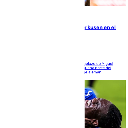
08.08.2026
El Sevilla se desinfla ante el Leverkusen en el
último ensayo (1-2)
El conjunto de Luis García se adelantó con un golazo de Miguel
Sierra y ofreció buenas sensaciones durante buena parte del
encuentro, pero acabó cediendo ante el empuje alemán