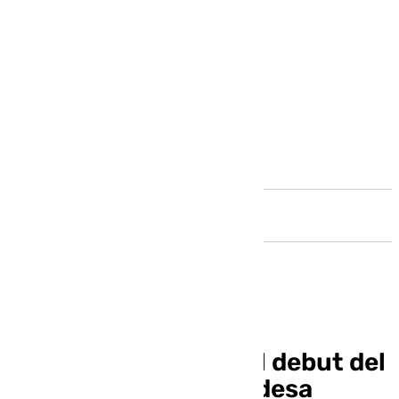
Andalucía
Horario y dónde ver el debut del
Unicaja en la Liga Endesa