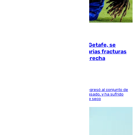
08.08.2026
Christantus Uche, delantero del Getafe, se
perderá toda la temporada por varias fracturas
en los ligamentos de su rodilla derecha
El centrocampista reconvertido en atacante regresó al conjunto de
la capital, después de salir obligado el curso pasado, y ha sufrido
una lesión que lo mantendrá un año en el dique seco