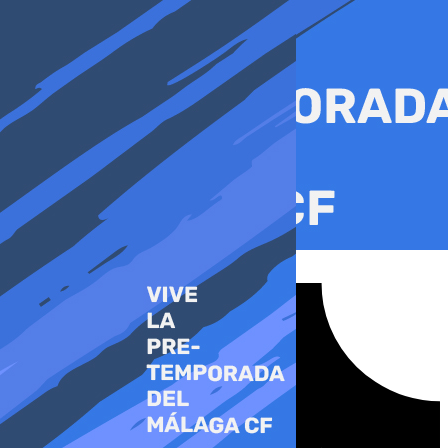
Ir
al
contenido
Tiktok