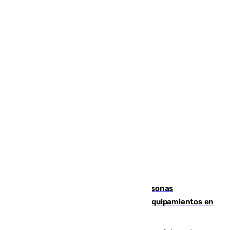
Emvisesa refuerza la atención a personas
vulnerables con cesión de viviendas y equipamientos en
Sevilla