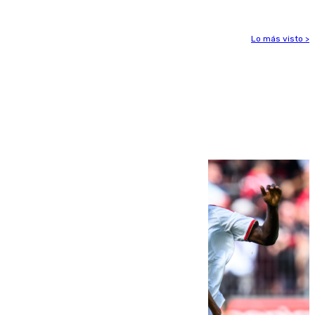
Lo más visto >
Más noticias
Ver más >