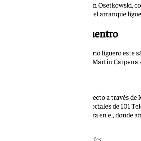
Además existe el asterisco Dylan Osetkowski, c
momento no le impide estar en el arranque ligue
Fecha y hora del encuentro
El Unicaja comienza el calendario liguero este s
malagueños se enfrentan en el Martín Carpena a
Dónde ver el partido
El partido se podrá seguir en directo a través de
de la web y las distintas redes sociales de 101 Te
minuto a minuto de lo que ocurra en el, donde 
hacerse con el título.
Más noticias de
101TV
en las redes