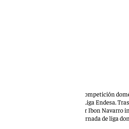
Pedro Jiménez
viernes, 27 septiembre 2024, 11:41
Compartir:
Comienza lo bueno, regresa la competición domé
cambia el chip y se pone modo Liga Endesa. Tras
semana, el conjunto dirigido por Ibon Navarro i
Carpena albergará la primera jornada de liga dond
Bàsquet Girona.