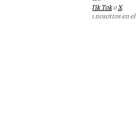
sociales:
Instagram
,
Facebook
,
Tik Tok
o
X
.
Puedes ponerte en contacto con nosotros en el
correo
informativos@101tv.es
Tags:
Últimas noticias