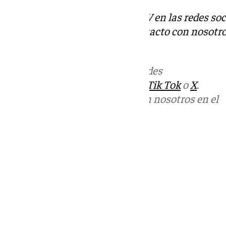
Descubre más noticias de 101TV en las redes soc
Tok
o
X
. Puedes ponerte en contacto con nosotro
informativos@101tv.es
Más noticias de
101TV
en las redes
sociales:
Instagram
,
Facebook
,
Tik Tok
o
X
.
Puedes ponerte en contacto con nosotros en el
correo
informativos@101tv.es
Tags:
Últimas noticias