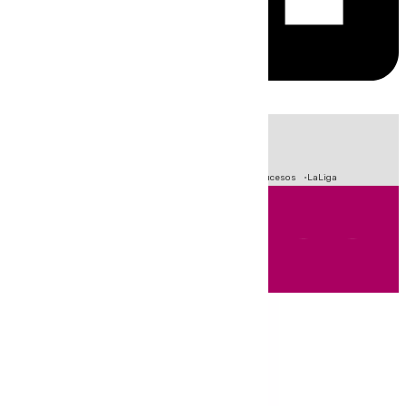
HOY
|
Fútbol
Primera División
Crisis Migratoria en Ceuta
Sucesos
LaLiga
Andalucía