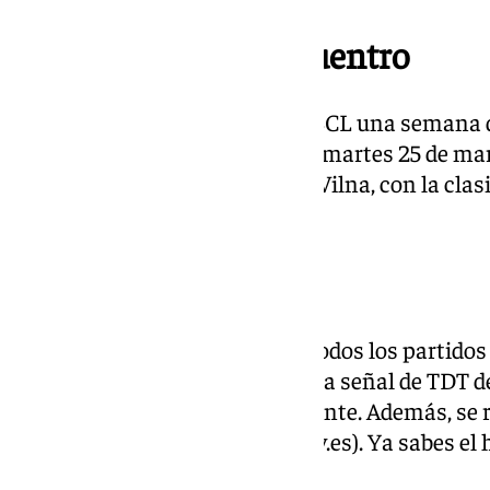
Fecha y hora del encuentro
El Unicaja vuelve a jugar en la BCL una semana
enfrentan al Rytas Vilnius este martes 25 de marz
jugará en el Twinsbet Arena de Vilna, con la clas
los lituanos.
Dónde ver el partido
Un año más, se podrán seguir todos los partidos 
Champions League a través de la señal de TDT d
encuentros de local como visitante. Además, se r
página web de este medio (101tv.es). Ya sabes el 
Vilnius-Unicaja.