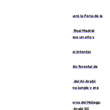
Talleres, escape room y música: así será la Feria de la
Juventud Cofrade de Málaga
El fichaje más caro de la historia del Real Madrid
costaba 105 millones de euros menos hace un año y
jugaba en Leganés
Ceuta suma 82 fallecidos en el mar al intentar
cruzar la frontera española
Huelva eleva a emergencia el incendio forestal de
Niebla
Juanfran Funes, sobre el duro juego del Al-Arabi:
“Por momentos nos hemos metido en una jungla y era
hasta peligroso”
Ya se han estrenado los tres delanteros del Málaga:
Eneko Jauregui, bigoleador contra el Al-Arabi SC