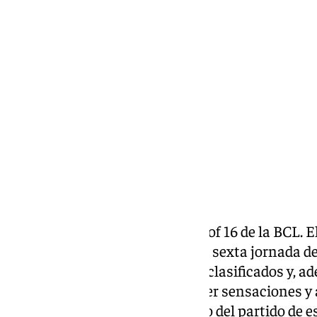
Pedro Jiménez
lunes, 24 marzo 2025, 11:21
Compartir:
Último compromiso del Round of 16 de la BCL. El
Vilnius este fin de semana en la sexta jornada de 
final. Los malagueños ya están clasificados y, 
J. El encuentro servirá para coger sensaciones y 
descansar tras el desgaste físico del partido de e