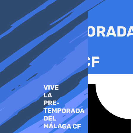
Ir
al
contenido
Tiktok