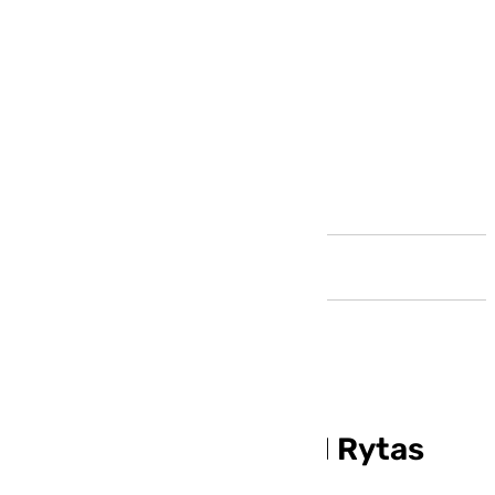
Andalucía
Horario y dónde ver el Rytas
Vilnius-Unicaja