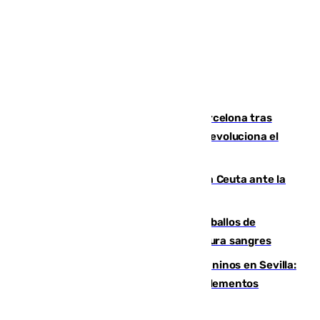
Rodrigo negocia su fichaje por el Barcelona tras
romper negociaciones con el Madrid y revoluciona el
mercado
El Rey traslada a Vivas su respaldo a Ceuta ante la
crisis migratoria
El primer ciclo de las carreras de caballos de
Sanlúcar arranca este sábado con 27 pura sangres
Continúan los cierres de parques caninos en Sevilla:
se detectan alimentos que contienen elementos
peligrosos