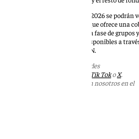
Todos los partidos del Mundial 2026 se podrán ve
través de la plataforma DAZN, que ofrece una co
podrán ver los 104 partidos de la fase de grupos 
acompañan al torneo. Están disponibles a través
y los diferentes canales de DAZN.
Más noticias de
101TV
en las redes
sociales:
Instagram
,
Facebook
,
Tik Tok
o
X
.
Puedes ponerte en contacto con nosotros en el
correo
informativos@101tv.es
Tags:
Fútbol
Mundial de fútbol 2026
Últimas noticias