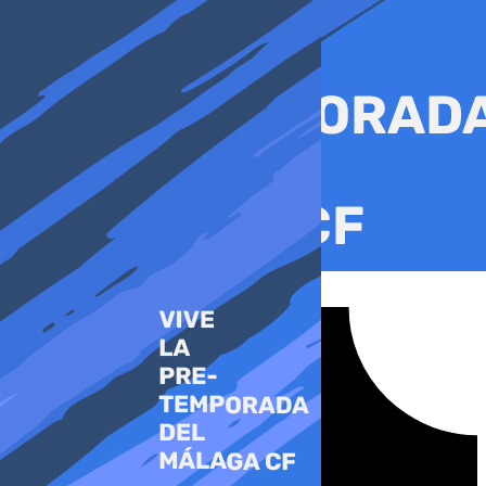
Ir
al
contenido
Tiktok