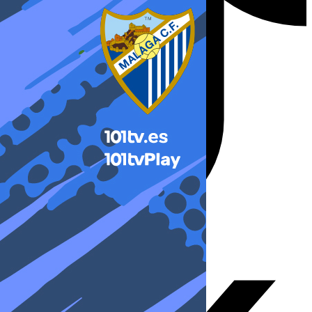
X-twitter