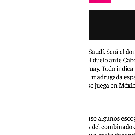
Más tarde jugará contra Arabia Saudí. Será el dom
horas en el mismo recinto que el duelo ante Cabo
el esperado partido contra Uruguay. Todo indica 
puesto del grupo y será en plena madrugada espa
Tendrá lugar a las 2.00 horas y se juega en Méxic
¿Dónde ver los partidos?
Los encuentros de España incluso algunos escogi
abierto por RTVE. Además de los del combinado 
destacados de la fase de grupos y el resto de rond