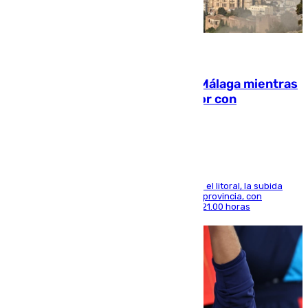
08.08.2026
El taró tiñe de niebla la costa de Málaga mientras
el calor se concentra en el interior con
Antequera en aviso amarillo
Mientras se alivia la sensación de bochorno en el litoral, la subida
térmica se notará sobre todo en el norte de la provincia, con
máximas que rozarán los 38 grados hasta las 21.00 horas