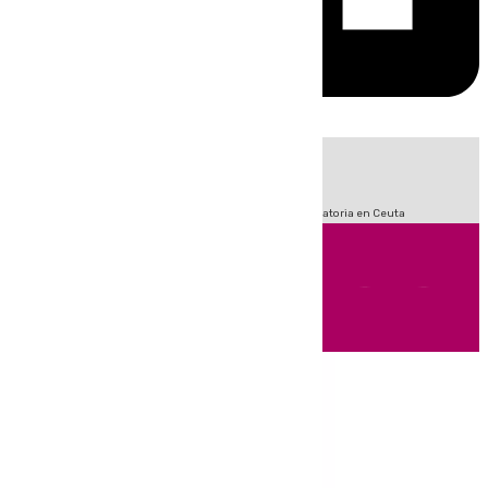
HOY
|
Fútbol
LaLiga
Sucesos
Primera División
Crisis Migratoria en Ceuta
Andalucía