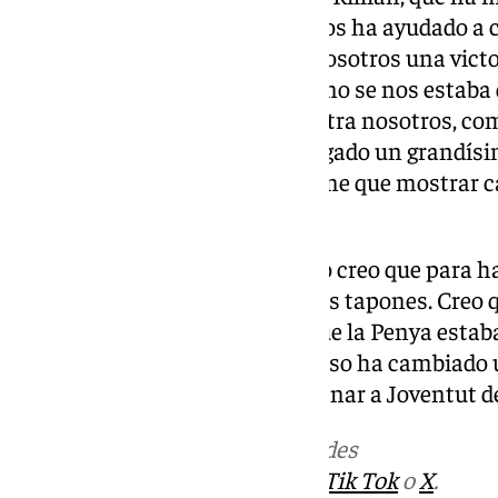
importante con dos tapones. Nos ha ayudado a c
sabido gestionar al final. Para nosotros una vi
cancha en la que últimamente no se nos estaba
hacía muy buenos partidos contra nosotros, com
Contentos porque no hemos jugado un grandísimo
partidos en el que un equipo tiene que mostrar c
creo que lo hemos hecho».
Triples de Tillie. «Puede ser, pero creo que para
estos triples de Killian Tillie y los tapones. Cre
porque en ese momento creo que la Penya estab
el control del rebote y creo que eso ha cambiado 
terminaba Ibon Navarro tras ganar a Joventut d
Más noticias de
101TV
en las redes
sociales:
Instagram
,
Facebook
,
Tik Tok
o
X
.