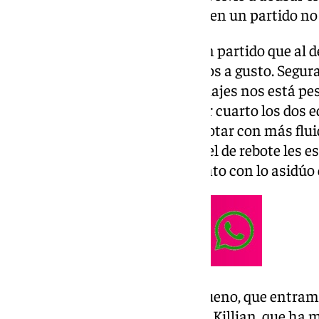
carácter que tuvieron los suyos en un partido no
Valoración. «Creo que ha sido un partido que al 
equipos estábamos sintiéndonos a gusto. Segura
semana con los partidos y los viajes nos está pes
porcentajes tan malos. El tercer cuarto los dos
poquito, hemos empezado a anotar con más fluide
estaba haciendo Joventut a nivel de rebote les 
a pesar de esos porcentajes. Junto con lo asidúo 
Victoria. «Y un último cuarto, bueno, que entram
hemos pegado un tirón, ahí con Killian, que ha