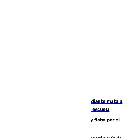
Desastre en Tailandia: un joven estudiante mata a
tiros a sus abuelo y a profesores en una escuela
Luca Zidane rompe con el Granada y ficha por el
Leganés