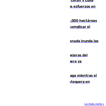
Incendios de Castellón: Sierra Engarcerán y Culla
evolucionan positivamente y centran los esfuerzos en
Tírig
El incendio de Niebla ya supera las 4.000 hectáreas
afectadas y "se espera que se vuelva a complicar el
fuego"
Una tormenta en la provincia de Granada inunda las
calles de Puebla de Don Fadrique
La inversión del Ayuntamiento en mejoras del
entorno del Prado de San Sebastián supera ya
1.600.000 euros
El taró tiñe de niebla la costa de Málaga mientras el
calor se concentra en el interior con Antequera en
aviso amarillo
Lo más visto >