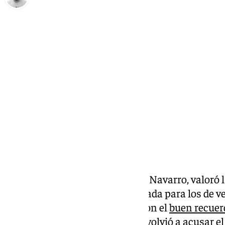
Pedro Jiménez
domingo, 10 noviembre 2024, 11:48
Compartir:
El entrenador del Unicaja, Ibon Navarro, valoró 
Badalona
en una pista complicada para los de v
Olímpic de Badalona, aunque con el
buen recuerd
conquistada. El técnico cajista volvió a acusar el 