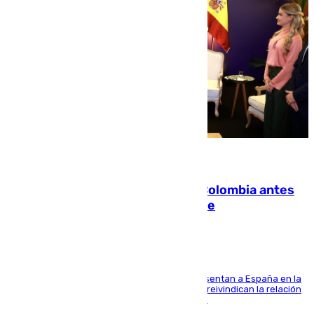
07.08.2026
Felipe VI refuerza los lazos con Colombia antes
de la llegada del nuevo presidente
El Rey y el ministro José Manuel Albares representan a España en la
ceremonia de transmisión del mando en Cali y reivindican la relación
de "amistad y fraternidad" entre ambos países