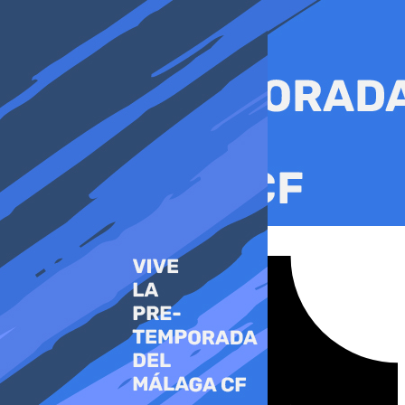
Ir
al
contenido
Tiktok