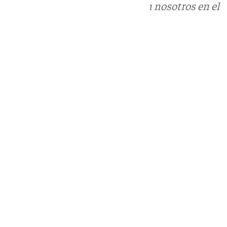
Puedes ponerte en contacto con nosotros en el
correo
informativos@101tv.es
Tags:
Últimas noticias