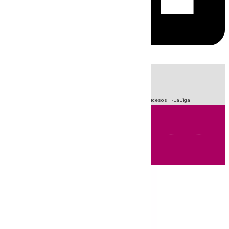
HOY
|
Fútbol
Primera División
Crisis Migratoria en Ceuta
Sucesos
LaLiga
Andalucía