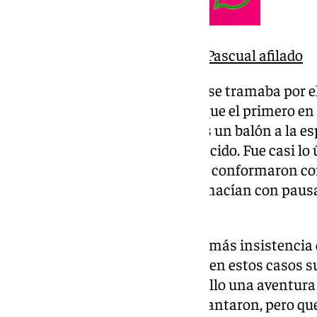
Bouldini regresa con Jorge Pascual afilado
Cualquier atisbo de emboscada se tramaba por el
derrapa Souleymane Faye, aunque el primero en 
Justo, perseguido por Lama tras un balón a la esp
la inocencia de
Bambi
recién nacido. Fue casi lo 
Ziganda en el primer tiempo. Se conformaron con
centrales granadinistas, que lo hacían con pausa 
izquierda.
Los rojiblancos avanzaban con más insistencia 
se quedaban en el rompeolas. Y en estos casos su
la estrategia. Culminó Baïla Diallo una aventura
llegó Álex Sola porque se le adelantaron, pero qu