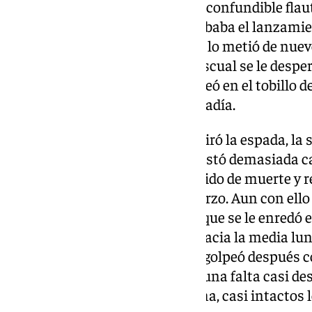
desde el rincón. Y allí, sonó la inconfundible flaut
anunciar Arnaiz conforme combaba el lanzamiento
Manu Lama. El central, alejado, lo metió de nue
aliado que asestara el tajo. A Pascual se le desper
conforme le vino la pelota. Golpeó en el tobillo d
la red para descolocar a Edgar Badía.
Cuando el león granadinista retiró la espada, la
torso de la Cultu, que no manifestó demasiada c
Granada vio a su adversario herido de muerte y re
protegerse sin demasiado esfuerzo. Aun con ello
más al contragolpe, tan rápido que se le enredó e
Logró recortar para descargar hacia la media lun
El talaverano amagó primero y golpeó después co
mala uva tuvo Luis Chacón, en una falta casi d
seca
y por poco se fue por encima, casi intactos 