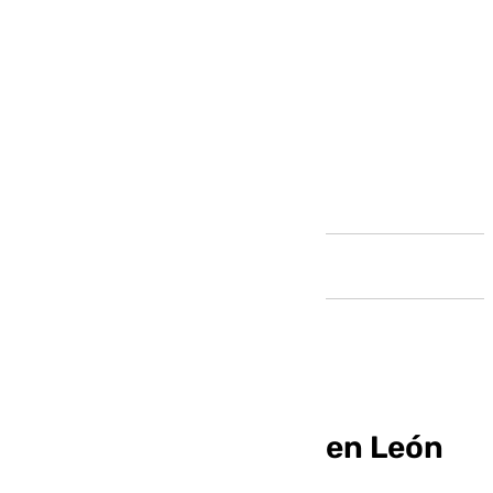
Andalucía
Jorge Pascual, el rey en León
(0-1)