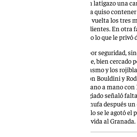
fue Tresaco, que culminó con un latigazo una car
Astralaga para palmear. Pacheta quiso contener
Casadesús como a Trigueros, de vuelta los tres 
su equipo le tocaba apretar los dientes. En otra 
muralla, aunque fue el travesaño lo que le privó d
Ziganda quemó sus barcos, no por seguridad, sin
Diego Collado entró amenazante, bien cercado p
activaba a los suyos con entusiasmo y los rojib
derramado por la Cultu. Entraron Bouldini y Rode
marroquí se vio pronto en un mano a mano con É
no pudo celebrar porque el colegiado señaló fal
Ribeiro. El de Alhendín casi enchufa después un 
escuadra, atento el meta. Al duelo se le agotó el 
último pitido de la máquina dio vida al Granada.