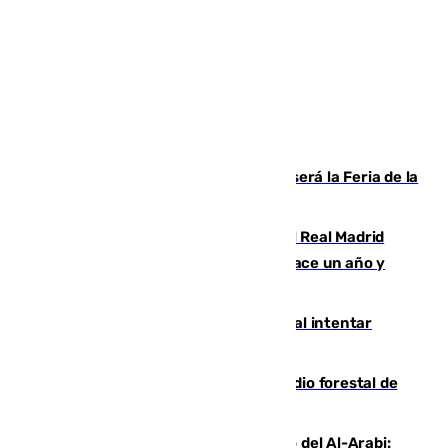
Talleres, escape room y música: así será la Feria de la
Juventud Cofrade de Málaga
El fichaje más caro de la historia del Real Madrid
costaba 105 millones de euros menos hace un año y
jugaba en Leganés
Ceuta suma 82 fallecidos en el mar al intentar
cruzar la frontera española
Huelva eleva a emergencia el incendio forestal de
Niebla
Juanfran Funes, sobre el duro juego del Al-Arabi: