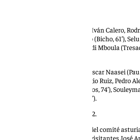
Ficha técnica:
Cultural Leonesa:
Édgar Badía; Iván Calero, Rodr
Maia Barzic, Roger Hinojo; Yayo (Bicho, 61’), Selu
Pastoriza, 74’), Luis Chacón, Jordi Mboula (Tresa
Collado, 80’).
Granada CF:
Ander Astralaga; Oscar Naasei (Pau
Loïc Williams, Baïla Diallo; Sergio Ruiz, Pedro A
Sola, José Arnaiz (Manu Trigueros, 74’), Souleyma
Pascual (Mohamed Bouldini, 86’).
Goles:
0-1: Jorge Pascual, min. 22.
Árbitro:
Miguel González Díaz, del comité asturi
Ribeiro y Barzic, así como a los visitantes José A