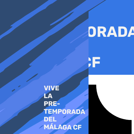
Ir
al
contenido
Tiktok