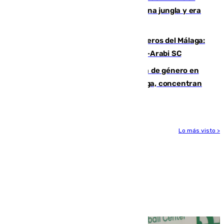
“Por momentos nos hemos metido en una jungla y era
hasta peligroso”
Ya se han estrenado los tres delanteros del Málaga:
Eneko Jauregui, bigoleador contra el Al-Arabi SC
35 mujeres asesinadas por violencia de género en
España en este 2026: Andalucía y Málaga, concentran
el foco de la tragedia
Lo más visto >
Más noticias
Ver más >