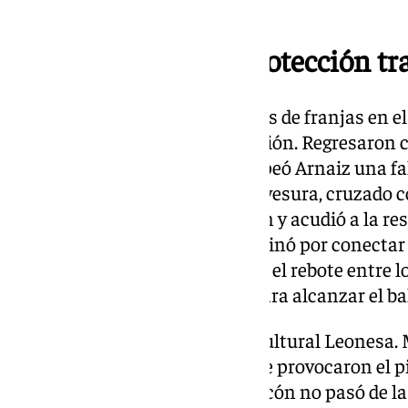
intermedio.
Ataque animado y protección tra
El conformismo se le quedó a los de franjas en el
hubiera dado un toque de atención. Regresaron co
aunque el visor empañado. Golpeó Arnaiz una fal
emprendió Faye la enésima travesura, cruzado c
su parte, vio fallos en su pelotón y acudió a la r
el campo de batalla, lo que terminó por conectar 
un giro de cuello, lo que provocó el rebote entre l
le faltó una talla más de bota para alcanzar el 
La ansiedad fue agitando a la Cultural Leonesa. 
zigzagueo malévolo hasta que le provocaron el pi
área, pero el golpeo de Luis Chacón no pasó de la