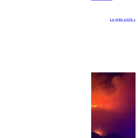
Lo más visto >
Más noticias
Ver más >