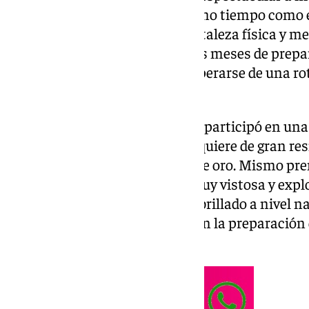
No es fácil mantenerse tantísimo tiempo como 
deportiva en la que prima la fortaleza física y m
en tierras gallegas, tuvo solo dos meses de prepa
todo, ya que ha tenido que recuperarse de una ro
metacarpiano.
El antequerano, en Pontevedra, participó en un
Jerk 40kg’ que es muy dura y requiere de gran res
mejor y se alzó con la medalla de oro. Mismo p
Jerk 40kg’ que es otra prueba muy vistosa y explo
toda su fuerza. Una vez que ha brillado a nivel 
centra ahora todo su esfuerzo en la preparación 
Campeonato del Mundo.