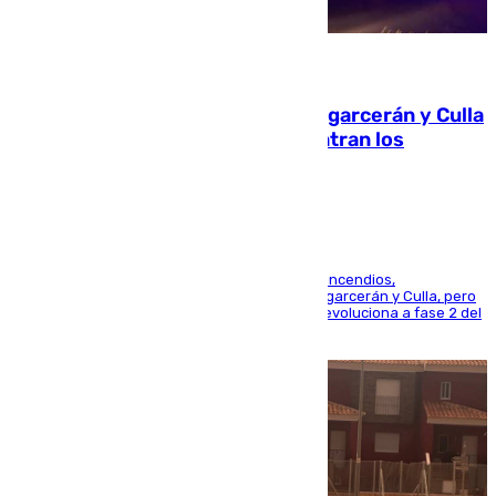
08.08.2026
Incendios de Castellón: Sierra Engarcerán y Culla
evolucionan positivamente y centran los
esfuerzos en Tírig
La UME se suma al operativo de control de los incendios,
progresando adecuadamente los de Sierra Engarcerán y Culla, pero
centrando todo el empeño en el de Culla, que evoluciona a fase 2 del
PEIF