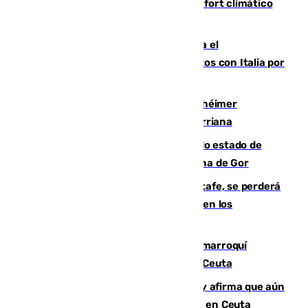
Málaga contabiliza 148 zonas de confort climático
para enfrentar las altas temperaturas
Marlaska notifica a la Unión Europea el
restablecimiento de controles fronterizos con Italia por
vía aérea y marítima
Hallan sin vida al granadino con Alzhéimer
desaparecido hace una semana en Churriana
Encuentran un cadáver en avanzado estado de
descomposición en la localidad granadina de Gor
Christantus Uche, delantero del Getafe, se perderá
toda la temporada por varias fracturas en los
ligamentos de su rodilla derecha
Expulsado de España un ciudadano marroquí
condenado por allanar una vivienda en Ceuta
Vivas niega la versión del Gobierno y afirma que aún
quedan entre 8.000 y 11.000 migrantes en Ceuta