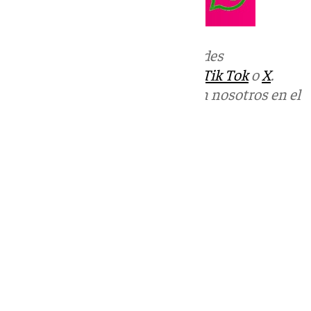
Más noticias de
101TV
en las redes
sociales:
Instagram
,
Facebook
,
Tik Tok
o
X
.
Puedes ponerte en contacto con nosotros en el
correo
informativos@101tv.es
Tags:
Últimas noticias