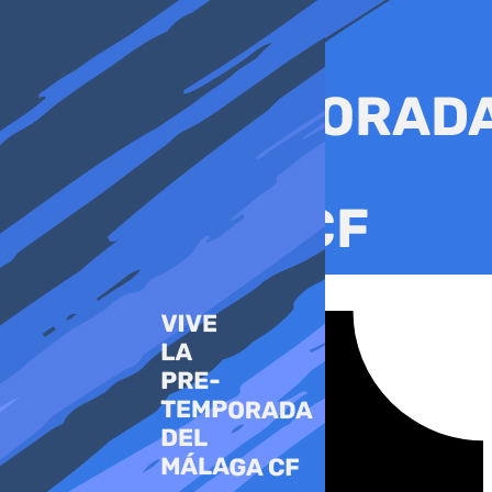
Ir
al
contenido
Tiktok