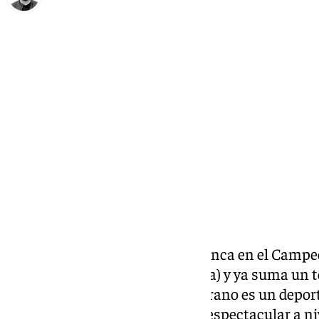
Eduardo Villalón
miércoles, 26 febrero 2025, 10:47
Compartir:
Dos oros para José Antonio Cuenca en el Camp
Kettlebell en Pontevedra (Galicia) y ya suma un 
las mejores marcas. El antequerano es un deport
lo demuestra con un palmarés espectacular a ni