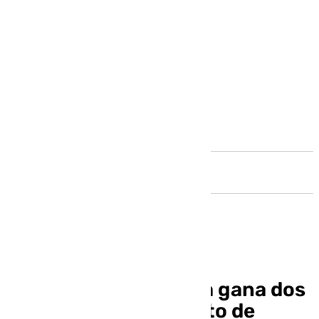
Andalucía
José Antonio Cuenca gana dos
oros en el Campeonato de