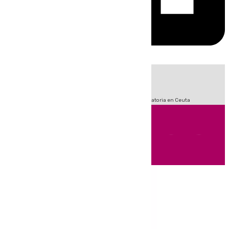
HOY
|
Sucesos
Fútbol
LaLiga
Primera División
Crisis Migratoria en Ceuta
Andalucía