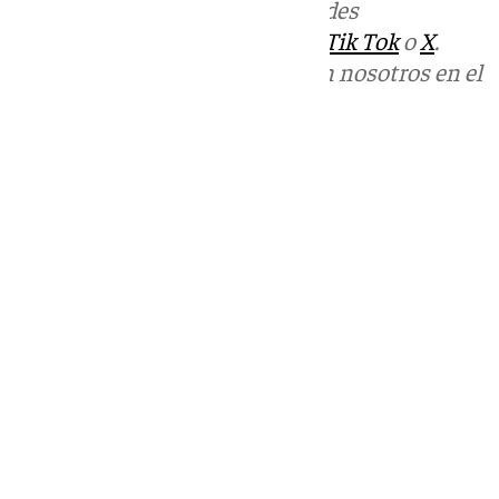
Más noticias de
101TV
en las redes
sociales:
Instagram
,
Facebook
,
Tik Tok
o
X
.
Puedes ponerte en contacto con nosotros en el
correo
informativos@101tv.es
Tags:
Cádiz
Campo de Gibraltar
Últimas noticias