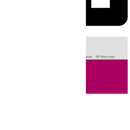
HOY
|
Fútbol
Primera División
LaLiga
Crisis Migratoria en Ceuta
101 Televisión
Andalucía