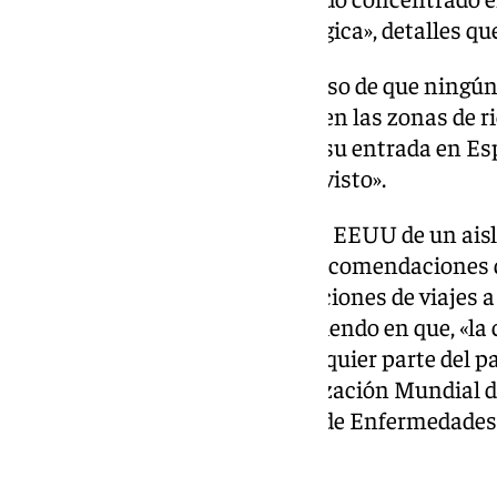
día 23 de mayo ya estaba en Bélgica», detalles que
Su tesis se centra en que, «en caso de que ningú
personal de apoyo haya estado en las zonas de ri
motivos técnicos para impedir su entrada en Esp
partido de futbol como está previsto».
Preguntados por la exigencia de EEUU de un aisl
contestación es tajante: «Las recomendaciones 
recalcando la negación- restricciones de viajes a
Democrática del Congo». Insistiendo en que, «
a personas procedentes de cualquier parte del p
por los expertos ni de la Organización Mundial d
para la Prevención y el Control de Enfermedade
conjuntamente.