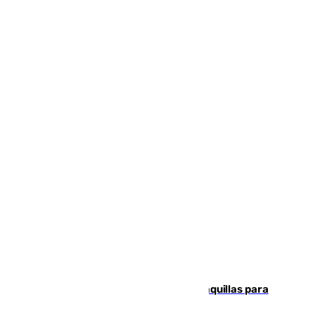
El mercado de Jerez refrigera sus taquillas para
facilitar las compras a sus visitantes