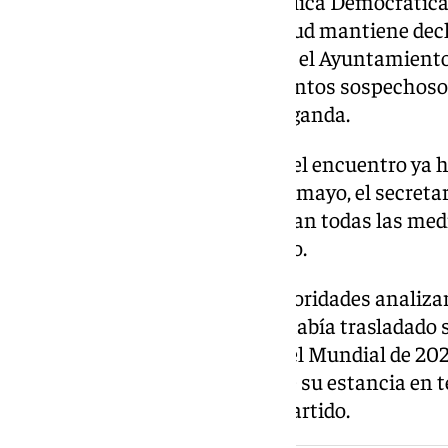
situación sanitaria en la República Democrática
Organización Mundial de la Salud mantiene decl
según los datos trasladados por el Ayuntamiento
acumula más de 200 fallecimientos sospechoso
varios contagios en la vecina Uganda.
El debate sobre la celebración del encuentro ya 
semanas atrás. El pasado 22 de mayo, el secretar
Padilla, aseguró que se adoptarían todas las me
la seguridad sanitaria del evento.
Según explicó entonces, las autoridades analiza
de la selección congoleña, que había trasladado 
disputar la fase clasificatoria del Mundial de 20
sanitarios establecidos durante su estancia en t
del brote antes de la fecha del partido.