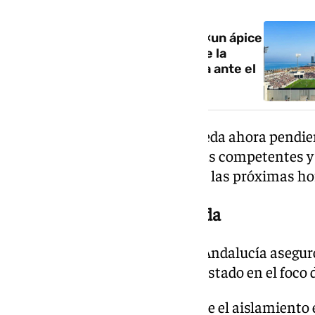
NOTICIA RELACIONADA
Sanidad asegura que no habrá «un ápice
de inseguridad» en el partido de la
selección del Congo en La Línea ante el
brote de ébola
La celebración del amistoso queda ahora pendie
emitir las autoridades sanitarias competentes y 
el Ayuntamiento de La Línea en las próximas ho
Ausencia de riesgo justificada
La Delegación del Gobierno en Andalucía asegur
que el equipo congoleño no ha estado en el foco 
La respuesta también indica que el aislamiento 