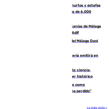
Detenida una pareja por presuntos hurtos y estafas
en Málaga tras ser descubiertos con más de 6.000
euros
Retrasos y cancelaciones en el Cercanías de Málaga
por una avería en la infraestructura de Adif
Isco, la nueva mascota del jugador del Málaga Dani
Lorenzo
El observatorio de Calar Alto de Almería emitirá en
directo el eclipse solar del 12 de agosto
El «Trío de Eclipses» arranca en Cádiz: ciencia,
naturaleza y seguridad ante un atardecer histórico
Noruega pide la dimisión de Infantino como
presidente de la FIFA: "La confianza se ha perdido"
Lo más visto >