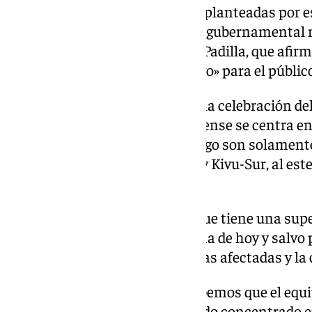
en la OMS», tras las cuestiones planteadas por 
argumentos, la administración gubernamental m
del Secretario de Estado, Javier Padilla, que afir
que no habría «un ápice de riesgo» para el públic
La justificación a la ausencia a la celebración d
el 9 de junio en el municipal linense se centra en
República Democrática del Congo son solamente
provincias de Ituri, Kivu-Norte y Kivu-Sur, al es
línea recta».
Añaden que «el resto del país -que tiene una sup
España- no está afectada a fecha de hoy y salvo 
«la comunicación entre las zonas afectadas y la
Añaden que, «hasta la fecha sabemos que el equip
Democrática del Congo ha estado concentrado en 