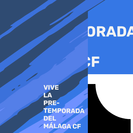
Ir
al
contenido
Tiktok