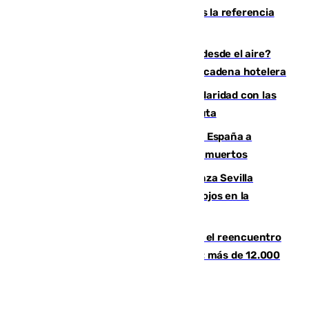
inmigrantes que entraron en Ceuta tras la referencia
de Torres a 80.000 personas
¿200.000 euros para ver el eclipse desde el aire?
Así es el exclusivo pack que ofrece una cadena hotelera
Concentración en Algeciras en solidaridad con las
víctimas de la crisis humanitaria en Ceuta
Sánchez traslada la "solidaridad" de España a
Colombia tras el terremoto que deja 111 muertos
El humo del incendio de Niebla alcanza Sevilla
mientras el fuego obliga a nuevos desalojos en la
provincia
La Rosaleda, aún lejos del lleno para el reencuentro
con el Málaga en el Trofeo Costa del Sol: más de 12.000
entradas disponibles