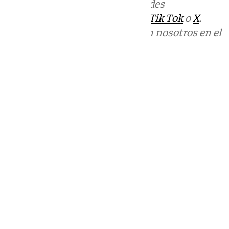
Más noticias de
101TV
en las redes
sociales:
Instagram
,
Facebook
,
Tik Tok
o
X
.
Puedes ponerte en contacto con nosotros en el
correo
informativos@101tv.es
Tags:
Últimas noticias