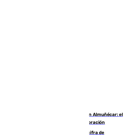
Tras el rastro de una tortuga boba en Almuñécar: el
Ayuntamiento pide a los bañistas colaboración
El Gobierno mantiene en 72.000 la cifra de