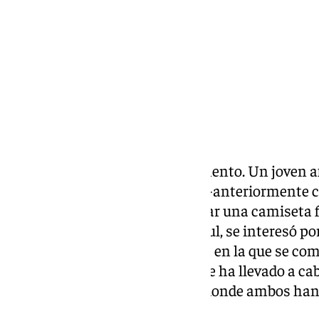
Compartir:
Es una de las historias del momento. Un joven 
‘ismalaka13’
en la red social ‘X’ -anteriormente
duramente criticado por mostrar una camiseta f
jugador del conjunto blanquiazul, se interesó por
pública, lanzarle una propuesta en la que se co
oficial. Y esta misma mañana se ha llevado a ca
protagonistas en La Rosaleda, donde ambos han
blanquiazul.