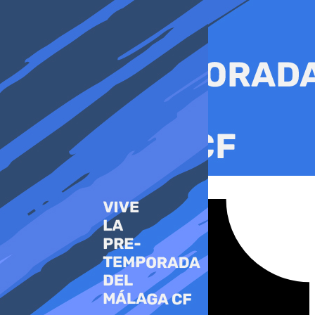
Ir
al
contenido
Tiktok