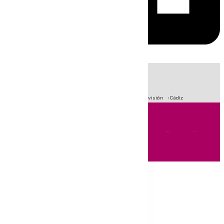
HOY
|
Sucesos
Crisis Migratoria en Ceuta
Fútbol
Primera División
Cádiz
Andalucía