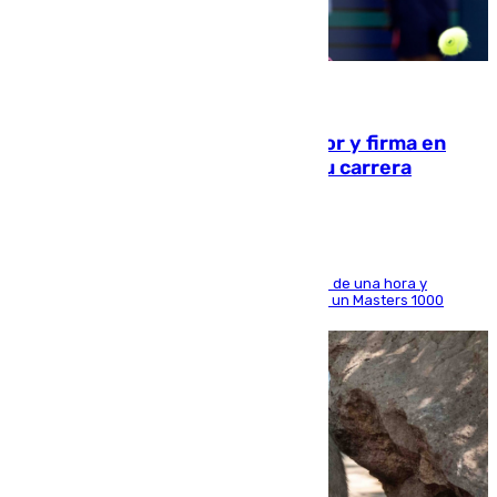
09.08.2026
Daniel Mérida derriba a Griekspoor y firma en
Montreal el mejor resultado de su carrera
El madrileño arrolla al neerlandés en poco más de una hora y
alcanza por primera vez los cuartos de final de un Masters 1000