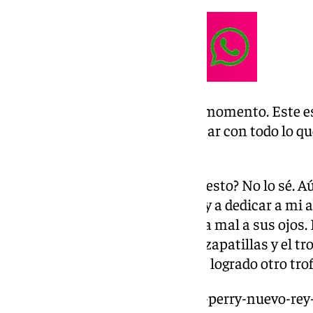
¿Qué siente?: “Yo soy de vivir el momento. Este 
ahora y voy a abrazarlo y disfrutar con todo lo 
duro para llegar aquí»
Dedicatoria: “¿A quién le dedico esto? No lo sé. A
lo puedo dedicar a ellos. Se lo voy a dedicar a mi
mayor fan. No puedo hacer nada mal a sus ojos.
primera vez que lo vea, pero las zapatillas y el t
quiera. Abuela, tu ‘K’ especial ha logrado otro trof
https://www.101tv.es/kendrick-perry-nuevo-rey