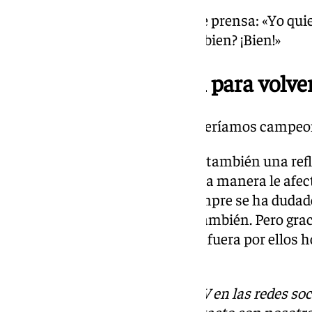
Palabras en español en rueda de prensa: «Yo qui
club y esta ciudad. ¿Le he dicho bien? ¡Bien!»
Sima y una semifinal para volver
Halagos a Sima: “Increíble, no seríamos campeone
El propio Yankuba Sima dejaba también una refl
hubo dudas con él y que en cierta manera le afe
se ha dudado mucho de mí. Siempre se ha dudad
generado dudas en mí mismo también. Pero grac
que me apoya y me quiere. Si no fuera por ellos h
como este».
Descubre más noticias de 101TV en las redes soc
Tok
o
X
. Puedes ponerte en contacto con nosotro