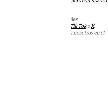
informativos@101tv.es
.
Más noticias de
101TV
en las redes
sociales:
Instagram
,
Facebook
,
Tik Tok
o
X
.
Puedes ponerte en contacto con nosotros en el
correo
informativos@101tv.es
Tags:
Últimas noticias