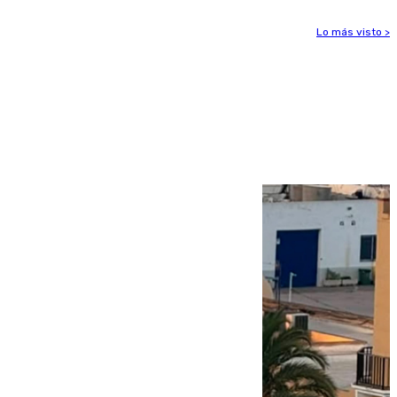
Lo más visto >
Más noticias
Ver más >