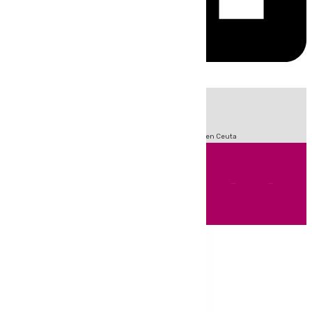
HOY
|
Sucesos
Incendios
Fútbol
LaLiga
Crisis Migratoria en Ceuta
Andalucía