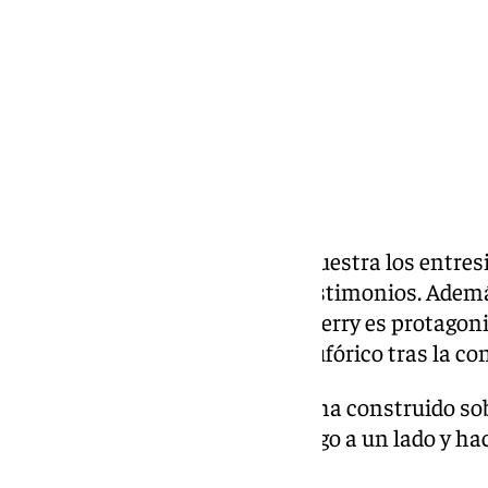
Compartir:
El documental de la ACB que muestra los entresij
tras ganar la ACB trae varios testimonios. Ademá
Díaz e Ibon Navarro, Kendrick Perry es protagoni
Montenegro se mostró feliz y eufórico tras la co
Clave del éxito: “Este equipo se ha construido sob
todos. Todo el mundo pone su ego a un lado y hac
equipo”.