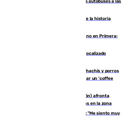
Málaga destinará 34 nuevos grandes autobuses a las
líneas de mayor ocupación de la EMT
El segundo mes de julio más cálido de la historia
intensifica los incendios en Europa
Las ganas de Larrubia ante su estreno en Primera:
"En busca de más sueños"
Muere un joven de 21 años tras ser localizado
inconsciente en una piscina de El Palo
Cae una red que vendía marihuana, hachís y porros
en Marbella: cinco detenidos por regentar un 'coffee
shop'
El incendio forestal de Tírig (Castellón) afronta
horas claves ante el riesgo de tormentas en la zona
De la Fuente, homenajeado en Haro: "Me siento muy
emocionado"