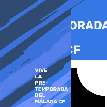
Ir
al
contenido
Tiktok