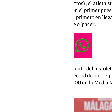
En la Media Maratón (21 kilómetros) , el atleta s
impuesto su ley para hacerse con el primer pues
(1:02:29), sin embargo, ha sido el primero en lleg
Maratón, pero con el rol de liebre o ‘pacer’.
Pese al frío (11 grados en el momento del pistole
(75%), esta edición ha batido el récord de partic
-8.000 en la Maratón y otros 8.000 en la Media
a 2023.