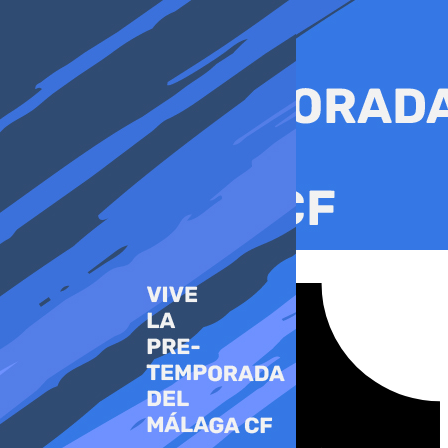
Ir
al
contenido
Tiktok