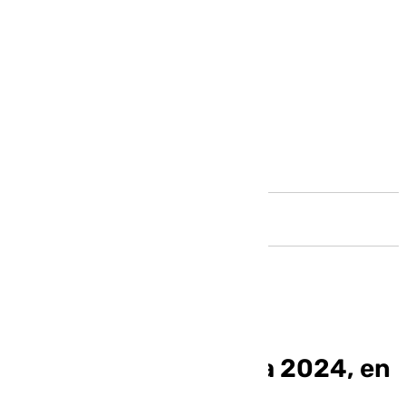
Andalucía
La Maratón de Málaga 2024, en
imágenes