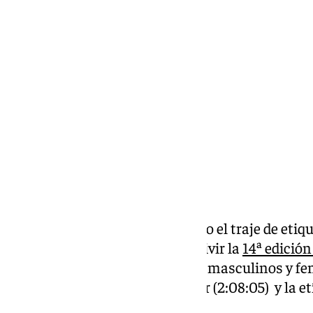
Lynx Devs
domingo, 15 diciembre 2024, 15:06
Compartir:
El centro de Málaga se ha puesto el traje de eti
domingo 15 de diciembre para vivir la
14ª edició
ganadores de los 42 kilómetros, masculinos y f
sido el keniano Vincent Kipkorir (2:08:05) y la e