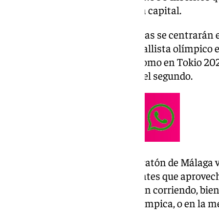
puntos más emblemáticos de la capital.
En el plano deportivo, las miradas se centrarán e
Paul Chelimo, que es doble medallista olímpico e
Juegos Olímpicos de Río 2016 como en Tokio 2020
plata en el primero y bronce en el segundo.
La celebración de esta gran maratón de Málaga vo
turismo, con numerosos visitantes que aprovecha
ciudad. Algunos de ellos, lo harán corriendo, bie
maratón de 42 kilómetros, la olímpica, o en la m