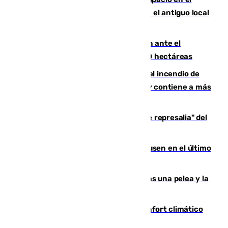
Centro de Málaga: La Tagliatella abre en el antiguo local
de Vox Sports Bar
Moreno pide extremar la precaución ante el
incendio de Niebla, que supera las 4.000 hectáreas
340 personas más desalojadas por el incendio de
Niebla, que mantiene a 410 evacuadas y contiene a más
de 500 efectivos trabajando
Italia responde ante las "medidas de represalia" del
Gobierno de Sánchez
El Sevilla se desinfla ante el Leverkusen en el último
ensayo (1-2)
Tensión en la prisión de Alhaurín tras una pelea y la
incautación de un punzón
Málaga contabiliza 148 zonas de confort climático
para enfrentar las altas temperaturas