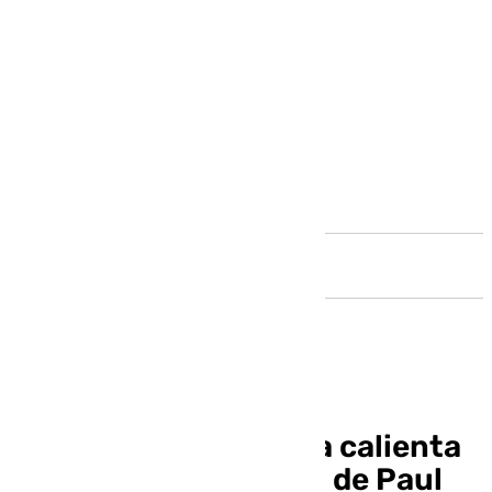
Andalucía
La Maratón de Málaga calienta
motores con el debut de Paul