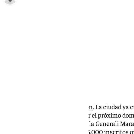
Antonio López
miércoles, 11 diciembre 2024, 17:10
Compartir:
Málaga ya está en modo
Maratón
. La ciudad ya 
prueba atlética, que tendrá lugar el próximo dom
previsión es que esta edición de la Generali Mara
el récord de participantes con 15.000 inscritos 