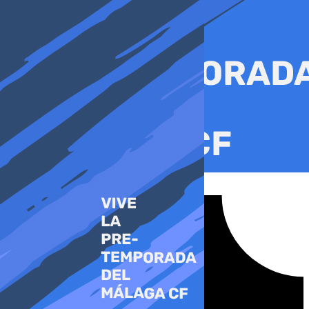
Ir
al
contenido
Tiktok