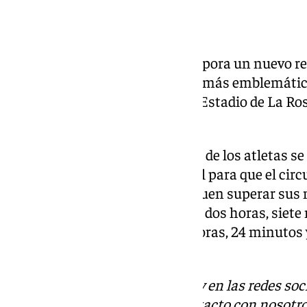
Nuevo recorrido
En esta edición, la carrera incorpora un nuevo 
paso por algunos de los lugares más emblemátic
Pompidou, el Ayuntamiento, el Estadio de La Ros
otros.
Además, desde el punto de vista de los atletas s
menos tramos de giro y desnivel para que el circ
los atletas de primer nivel busquen superar sus
récords de esta prueba están en dos horas, siete
en categoría masculina y dos horas, 24 minutos
(2:24:50).
Descubre más noticias de 101Tv en las redes soc
Tok
o
X
. Puedes ponerte en contacto con nosotro