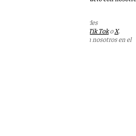
informativos@101tv.es
.
Más noticias de
101TV
en las redes
sociales:
Instagram
,
Facebook
,
Tik Tok
o
X
.
Puedes ponerte en contacto con nosotros en el
correo
informativos@101tv.es
Tags:
Últimas noticias