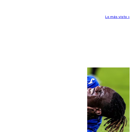
Lo más visto >
Más noticias
Ver más >