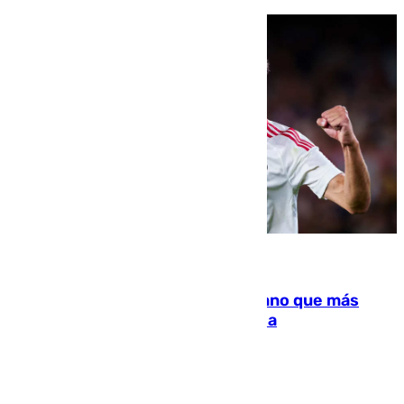
07.08.2026
Juanlu Sánchez, el sexto canterano que más
dinero deja en las arcas del Sevilla