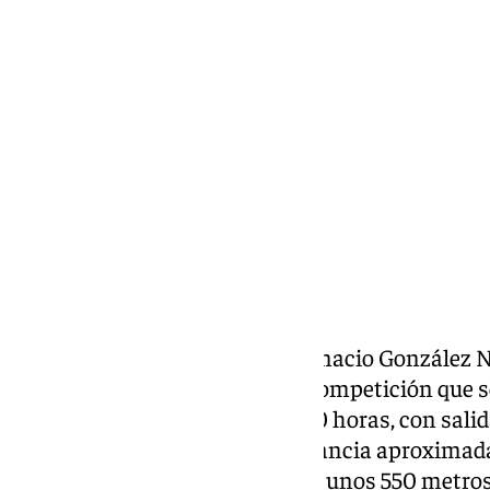
Miguel Alfonso
martes, 10 septiembre 2024, 18:57
Compartir:
El concejal de Deportes, José Ignacio González N
la Media Maratón “La Vuelta”, competición que s
septiembre, a partir de las 09:30 horas, con sal
Aqualand, recorriendo una distancia aproximada
desnivel positivo acumulado de unos 550 metros.