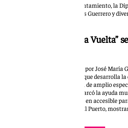
colaboraciones, con las del Ayuntamiento, la Di
Andaluza de Ciclismo, Bicicletas Guerrero y div
comerciales.
La Media Maratón “La Vuelta” se
domingo 22
El edil, que estuvo acompañado por José María G
Guerrero Bike, destaca la labor que desarrolla l
iniciativas y ahora propone una de amplio esp
categorías. González Nieto remarcó la ayuda muni
media – baja, lo que la convierte en accesible para
además, para la promoción de El Puerto, mostra
medioambiental.