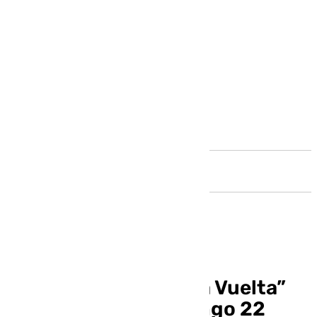
Andalucía
La Media Maratón “La Vuelta”
se disputará el domingo 22