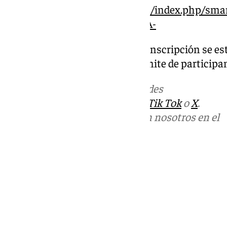
https://andaluciaciclismo.com/index.php/sma
MEDIA-MARATON-LA-VUELTA-
La fecha límite para realizar la inscripción se est
horas. La organización fija el límite de participa
Más noticias de
101TV
en las redes
sociales:
Instagram
,
Facebook
,
Tik Tok
o
X
.
Puedes ponerte en contacto con nosotros en el
correo
informativos@101tv.es
Tags:
Últimas noticias