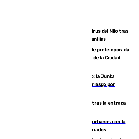
Málaga refuerza la vigilancia por el virus del Nilo tras
detectar un mosquito positivo en Campanillas
Málaga-Ceuta: cuarto compromiso de pretemporada
de los blanquiazules en busca del Trofeo de la Ciudad
Autónoma
Málaga, en alerta por el virus del Nilo: la Junta
decreta Campanillas como zona de alto riesgo por
varios casos recientes
El Gobierno registra 1.342 menores tras la entrada
masiva del pasado 30 de julio
Cádiz despide seis «puntos negros» urbanos con la
orden de retirada para quioscos abandonados