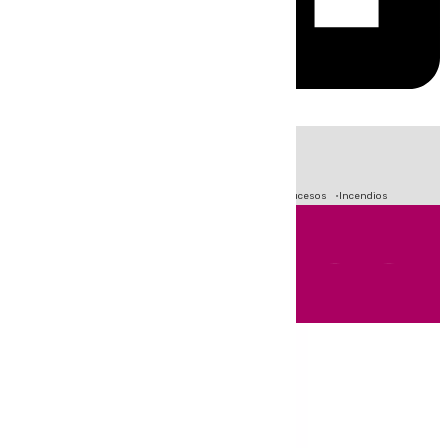
HOY
|
Fútbol
Primera División
Crisis Migratoria en Ceuta
Sucesos
Incendios
Andalucía