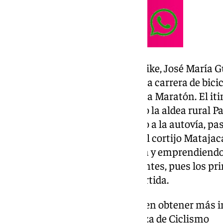
El presidente del CD Guerrero Bike, José María G
participantes disfrutarán de una carrera de bic
modalidad Mountain Bike Media Maratón. El itine
viñas y transita por zonas como la aldea rural 
el Centro de Conservación junto a la autovía, p
emprendiendo enclaves como el cortijo Matajaca 
desfilando también por la Sierra y emprendiendo,
el caso de los últimos participantes, pues los 
horas) el regreso al punto de partida.
Las personas interesadas pueden obtener más in
enlace de la Federación Andaluza de Ciclismo