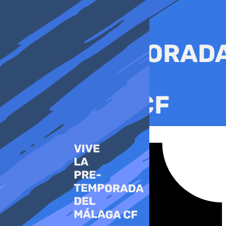
Ir
al
contenido
Tiktok