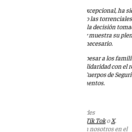
Esta medida, completamente excepcional, ha sido
consecuencias que han causado las torrenciales
Valencia. El Málaga CF aplaude la decisión toma
organizadoras (LaLiga y RFEF) y muestra su plena 
Levante UD, en todo lo que sea necesario.
El Málaga CF quiere reiterar su pesar a los famil
mortales de esta tragedia, su solidaridad con el 
máximo apoyo a las Fuerzas y Cuerpos de Seguri
encomiable labor en estos momentos.
Más noticias de
101TV
en las redes
sociales:
Instagram
,
Facebook
,
Tik Tok
o
X
.
Puedes ponerte en contacto con nosotros en el