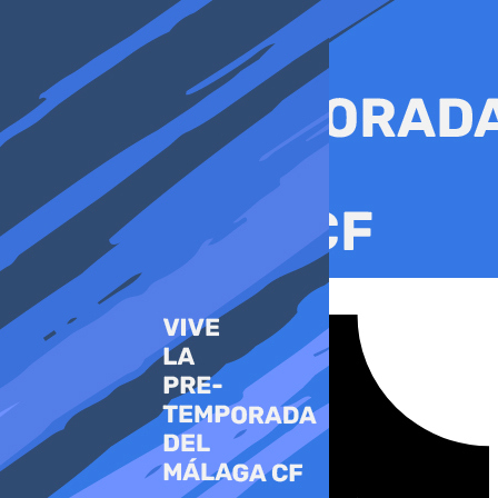
Ir
al
contenido
Tiktok