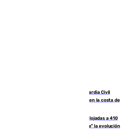
Persecución en Punta Umbría: la Guardia Civil
interviene más de 800 kilos de cocaína en la costa de
Huelva
El incendio de Niebla mantiene desalojadas a 410
personas que siguen con "incertidumbre" la evolución
del viento