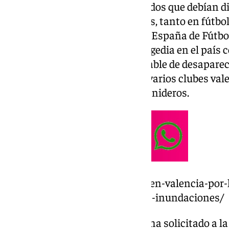
«Se ha acordado posponer partidos que debían 
profesionales y no profesionales, tanto en fútbol
comunicaba la Real Federación España de Fútbol.
DANA,
que ha supuesto una tragedia en el país 
fallecidos, un número considerable de desapar
materiales, ha ocasionado que varios clubes val
aplazamiento de los partidos venideros.
https://www.101tv.es/tragedia-en-valencia-po
y-desaparecidos-a-causa-de-las-inundaciones/
«LALIGA, a petición los Clubes, ha solicitado a l