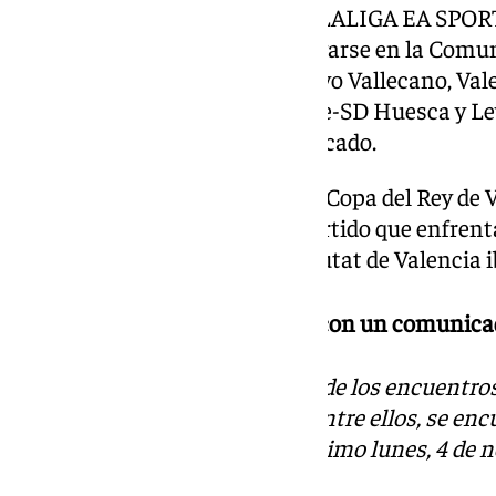
encuentros de la jornada 12 de LALIGA EA SPORT
HYPERMOTION que debían jugarse en la Comuni
fin de semana: Villarreal CF-Rayo Vallecano, Va
Castellón-RC Ferrol, CD Eldense-SD Huesca y L
plasmaba LaLiga en su comunicado.
Ya se aplazaron los partidos de Copa del Rey de V
más lógico era pensar que el partido que enfrent
lunes a las 20:30 horas en el Ciutat de Valencia
El Málaga respalda la decisión con un comunica
La RFEF decreta la suspensión de los encuentros o
de la Comunidad de Valencia. Entre ellos, se en
CF que se debía disputar el próximo lunes, 4 de n
València (20:30 horas).