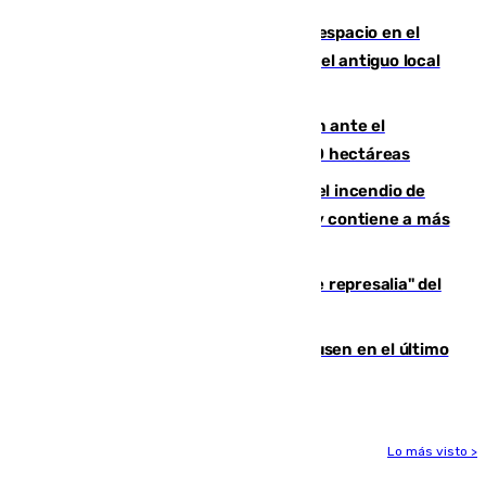
Las marcas internacionales ganan espacio en el
Centro de Málaga: la Tagliatella abre en el antiguo local
de Vox Sports Bar
Moreno pide extremar la precaución ante el
incendio de Niebla, que supera las 4.000 hectáreas
340 personas más desalojadas por el incendio de
Niebla, que mantiene a 410 evacuadas y contiene a más
de 500 efectivos trabajando
Italia responde ante las "medidas de represalia" del
Gobierno de Sánchez
El Sevilla se desinfla ante el Leverkusen en el último
ensayo (1-2)
Lo más visto >