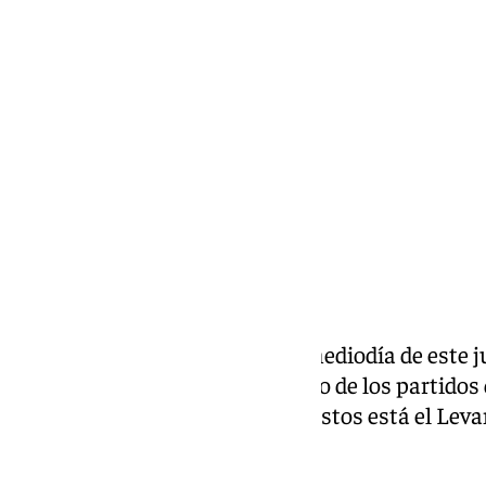
Pedro Jiménez
jueves, 31 octubre 2024, 13:48
Compartir:
La RFEF ha comunicado en el mediodía de este ju
parte de LaLiga de aplazamiento de los partidos 
Comunidad Valenciana. Entre estos está el Levan
Málaga CF.