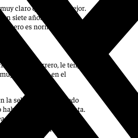
uy claro quien es el mejor.
Son siete años, hemos
lar pero es normal.
ho. Es un guerrero, le tengo
 muy importante en el
 la selección. Hay quedo
o hablar y eso a mí me mata.
as de no querer ni hablar
 videollamada sorpresa a