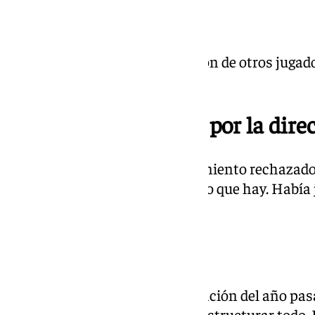
Salida de jugadores
«No ha habido ninguna situación de otros jugador
se les buscase una salida».
Propuesta rechazada por la direc
«No ha habido ningún planteamiento rechazado.
que es el límite salarial. Eso es lo que hay. Hab
que rechazábamos nosotros».
Mercado extranjero
«Ha tenido importancia la situación del año pasa
Primera RFEF teníamos que reestructurar todo. 