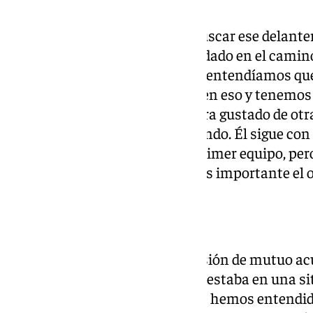
«Es una mezcla. Hemos ido a buscar ese delante
de que pudiese llegar. Se ha quedado en el cami
incorporar a un delantero, pero entendíamos que 
han hecho es porque no cumplen eso y tenemos 
sobre él, tras renovar, me hubiera gustado de ot
que siguiese cómo lo está haciendo. Él sigue con
tendrá ficha. Lo primero es el primer equipo, per
aportar en el filial. Para el club es importante el 
Rescisión de Castel
«La situación ha sido una rescisión de mutuo ac
siendo el esperado y él también estaba en una s
sido un problema. Las dos parte hemos entendid