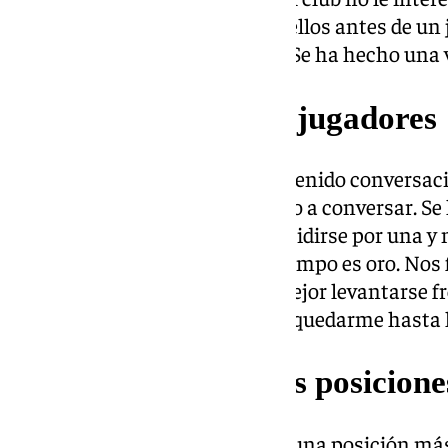
aquí porque decidimos tirar de ellos antes de un
que todo se está haciendo mal. Se ha hecho una 
Conversaciones con jugadores
«Entre 8 y 10 jugadores hemos tenido conversa
más, pero con ellos se ha llegado a conversar. S
como las últimas. Hubo que decidirse por una y 
Cuando las cosas no salen el tiempo es oro. Nos
hacer el tonto tampoco… Era mejor levantarse fre
consideré más importante que quedarme hasta l
Refuerzos para otras posicione
«No nos hemos planteado ninguna posición más 