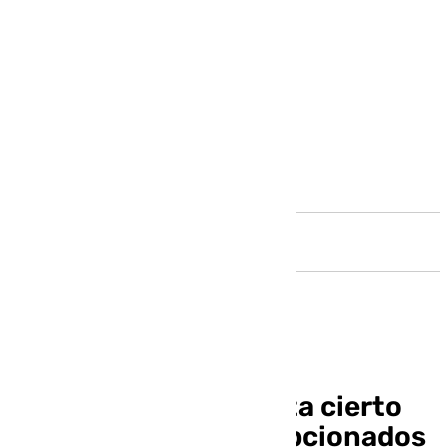
Andalucía
Loren Juarros: «Hasta cierto
punto estamos decepcionados