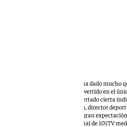
miércoles, 5 febrero 2025, 14:45
Compartir:
El final de mercado del
Málaga
ha dado mucho que
el club de La Rosaleda se ha convertido en el ún
en esta ventana, lo que ha despertado cierta ind
Sobre ello hablará Loren Juarros, director deport
de prensa que contará con una gran expectació
seguir en directo gracias a la señal de 101TV me