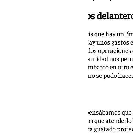
Oferta económica a los delanter
«El club ofrece lo que tiene. Sabéis que hay un lí
a los criterios de presupuesto. Hay unos gastos 
del gasto no inscribible… De las dos operaciones 
hubiéramos tenido de que esa cantidad nos permi
quiso esperar hasta el final, se embarcó en otr
que podía salir se cayó al final y no se pudo hacer
Chupete
«Queríamos protegerlo porque pensábamos que e
rendimiento en el filial y tenemos que atenderlo 
más de participación. Me hubiera gustado prot