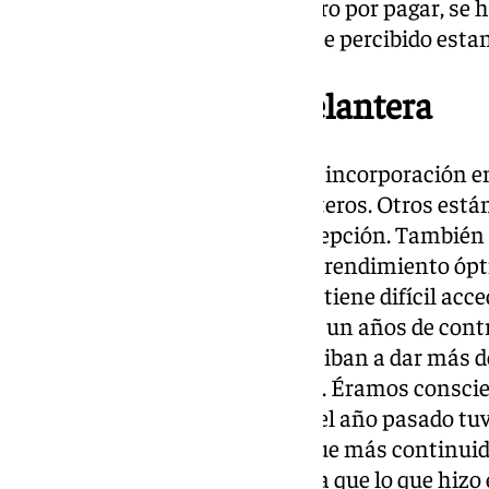
acuerdo. No se ha quedado dinero por pagar, se h
cobrado menos de lo que hubiese percibido esta
Rendimiento de la delantera
«Si estábamos hablando de una incorporación en
quedado sin incorporar a delanteros. Otros est
rendimiento grupal. Es una decepción. También 
contratación de delanteros con rendimiento óp
económicos a los que el Málaga tiene difícil acce
los compras. Si Castel viene por un años de cont
es porque pensábamos que nos iban a dar más de
no los trajimos para cinco años. Éramos consci
y no. Dioni es un delantero que el año pasado t
estaba Roberto, este año es el que más continuid
haciendo más cosas en Segunda que lo que hizo 