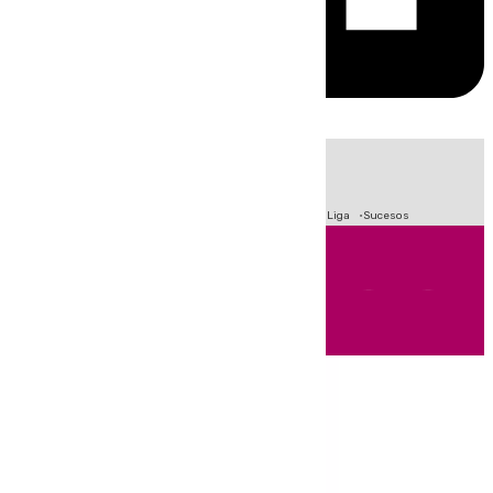
HOY
|
Fútbol
Primera División
Crisis Migratoria en Ceuta
LaLiga
Sucesos
Andalucía