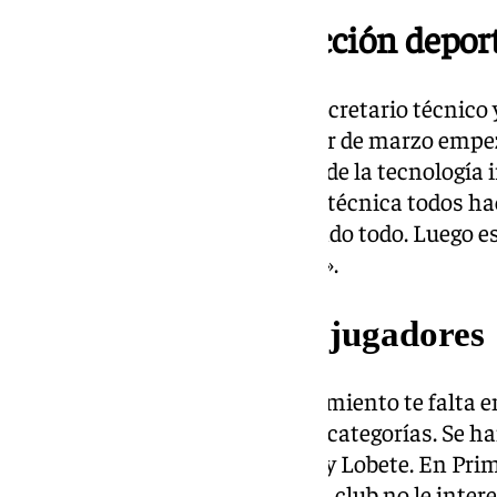
Estructura de la dirección depor
«Tenemos director deportivo, secretario técnico 
áreas del fútbol español. A partir de marzo em
del fútbol extranjero. Ayudados de la tecnología 
cinco personas en la secretaría técnica todos h
somos. Tenemos que ir asentando todo. Luego est
fútbol base, que se ha ampliado».
Conversaciones con jugadores
«Cuando te falta control y seguimiento te falta 
repartir un poco las zonas y las categorías. Se 
jugadores jóvenes como Pastor y Lobete. En Pr
jugadores, pero por edad igual al club no le inte