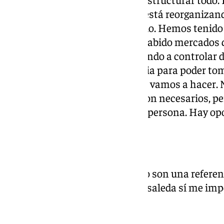
técnica es muy importante. Se está reorganizan
Este año se está implementando. Hemos tenido 
tecnología y manos y ojos. Ha habido mercados 
mercados que estamos empezando a controlar d
suficientes o seguridad necesaria para poder to
incorporación de un jugador. Lo vamos a hacer. 
modelo de cantera. Los datos son necesarios, p
importante el conocer bien a la persona. Hay op
Críticas
«Respeto a la afición, para mí no son una referen
nada, la gente que viene a La Rosaleda sí me imp
Apuesta por Chupete