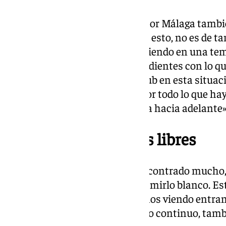
«Yo no vivo en las nubes, ando por Málaga tambi
de hoy, no sé lo que ha generado esto, no es de tan
contrario. Creo que estamos viviendo en una t
que darnos con un canto en los dientes con lo qu
que este modelo y más en un club en esta situaci
copiable el modelo de un club por todo lo que hay
ganar partidos y llevar el Málaga hacia adelante»
Mercado de jugadores libres
«Si no quedando libre no has encontrado mucho, 
esperanzas en que aparezca un mirlo blanco. Est
día a día. Los jugadores que vamos viendo entran 
empieza a hacer un seguimiento continuo, tambi