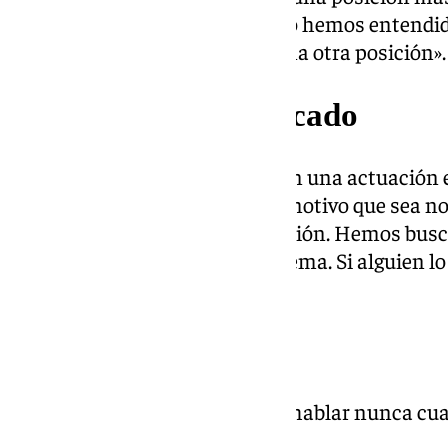
reuniones con el cuerpo técnico hemos entendido
jugadores. No ha habido ninguna otra posición».
Decepción en el mercado
«Creo que estar decepcionado en una actuación e
querías hacer algo y que por el motivo que sea no
eleva a incapacidad es una opinión. Hemos bus
iba a venir ni Cristiano ni Benzema. Si alguien 
equivocado».
Cordero
«De Cordero no hablo. No voy a hablar nunca cu