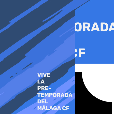
Ir
al
contenido
Tiktok