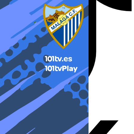
X-twitter