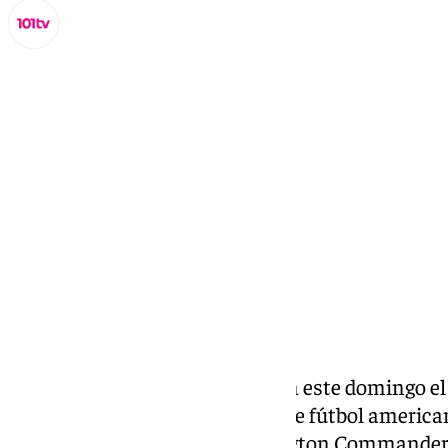
Miguel Alfonso
lunes, 17 noviembre 2025, 08:32
Compartir:
Los Miami Dolphins se llevaron este domingo el p
la
NFL
, la liga estadounidense de fútbol americ
un ajustado 16-13 a los Washington Commanders