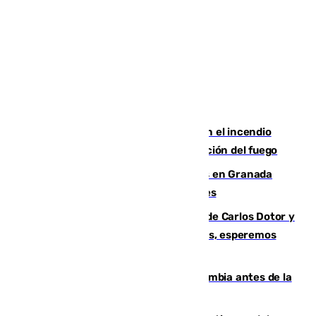
Activado el nivel 2 de emergencia en el incendio
forestal de Niebla por la compleja evolución del fuego
Controlado un incendio de rastrojos en Granada
junto a la autovía y al Callejón de Nogales
Juanfran Funes, sobre las lesiones de Carlos Dotor y
Fernando Calero: “Estamos preocupados, esperemos
que no sea nada”
Felipe VI refuerza los lazos con Colombia antes de la
llegada del nuevo presidente