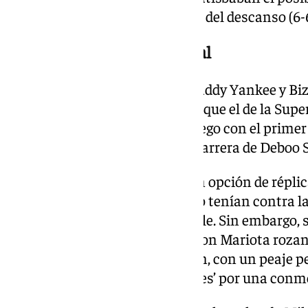
únicamente igualar justo antes del descanso (6-6
Carrusel de errores en el final
Tras el show del descanso de Daddy Yankee y Bi
duración y en espectacularidad que el de la Supe
trajo buenas noticias para el juego con el primer 
Commanders, tras una buena carrera de Deboo S
Los Dolphins tuvieron una gran opción de réplica
estrellaron cuando más cerca lo tenían contra la 
Tagovailoa no encontró a Waddle. Sin embargo, 
‘Red Zone’ a los Commanders, con Mariota rozando
finalmente la delicada situación, con un peaje pe
entró en la lista de ‘cuestionables’ por una conm