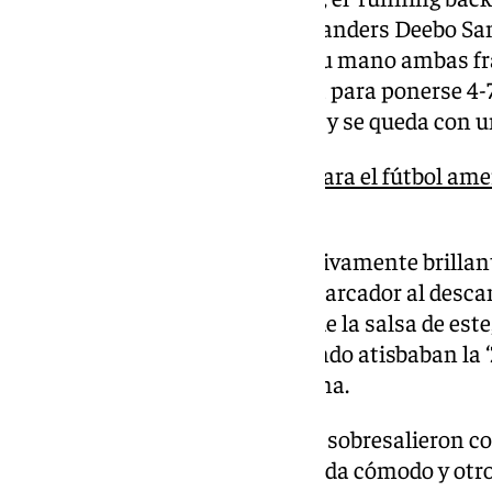
y el ‘wide receiver’ de los Commanders Deebo S
en un partido que tuvieron en su mano ambas fr
con su segunda victoria seguida para ponerse 4-7
encajó su sexta derrota seguida y se queda con 
Taylor Swift, un revulsivo para el fútbol amer
pasan a la NFL
No fue una primera parte excesivamente brilla
emoción por la igualdad en el marcador al descan
ausencia de grandes jugadas y de la salsa de est
ni Commanders acertaron cuando atisbaban la ‘Z
tuvieron, alguna bastante óptima.
Los dos ‘quarterbacks’ tampoco sobresalieron co
Tagovailoa al que no se le vio nada cómodo y ot