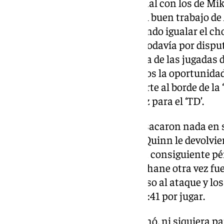
El partido entró en su cuarto final con los de 
rozando la ‘Zona Roja’ gracias al buen trabajo de
esta vez no lo perdonaron logrando igualar el c
(13-13) con casi todo el periodo todavía por dispu
campo y lo hizo además con una de las jugadas de
yardas en 3ª y 9, que dio a lo suyos la oportunid
delante, pero Miami se hizo fuerte al borde de la ‘
‘quarterback’ no encontró a Ertz para el ‘TD’.
Los Dolphins, sin embargo, no sacaron nada en su 
Tagovailoa, aunque los de Dan Quinn le devolvier
Sainristil al recoger el ‘punt’ y la consiguiente 
reloj ahora a favor de Miami. Achane otra vez fue
todo a favor, la defensa se impuso al ataque y 
para tener el último ‘drive’ con 1:41 por jugar.
Pero Washington no lo aprovechó, ni siquiera para