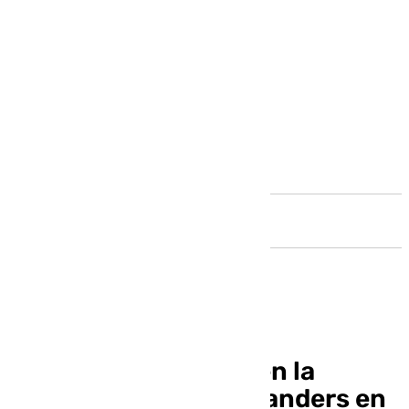
Andalucía
Los Dolphins ganan en la
prórroga a los Commanders en