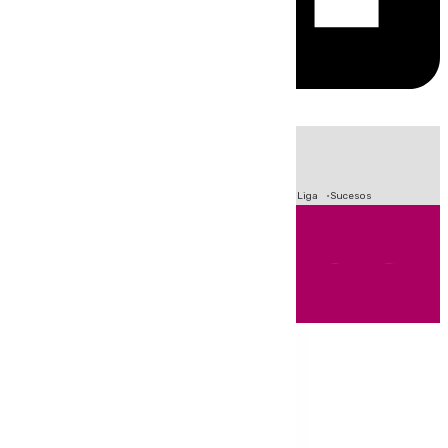
HOY
|
Fútbol
Primera División
Crisis Migratoria en Ceuta
LaLiga
Sucesos
Andalucía