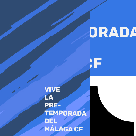
Ir
al
contenido
Tiktok