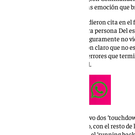
Bernabéu, en un partido con más emoción que bril
Los 78.610 espectadores que se dieron cita en el
disfrutaron y vivieron en primera persona Del e
aunque en el plano deportivo seguramente no vie
Dolphins y Commanders dejaron claro que no e
intercambiaron un carrusel de errores que termin
la franquicia que ejercía de local.
El choque en Madrid tan sólo tuvo dos ‘touchdow
buenas oportunidades que hubo, con el resto de 
‘kickers’, y dentro del poco brillo, el ‘running b