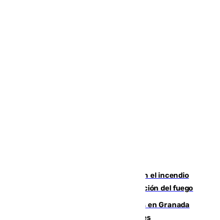
Activado el nivel 2 de emergencia en el incendio
forestal de Niebla por la compleja evolución del fuego
Controlado un incendio de rastrojos en Granada
junto a la autovía y al Callejón de Nogales