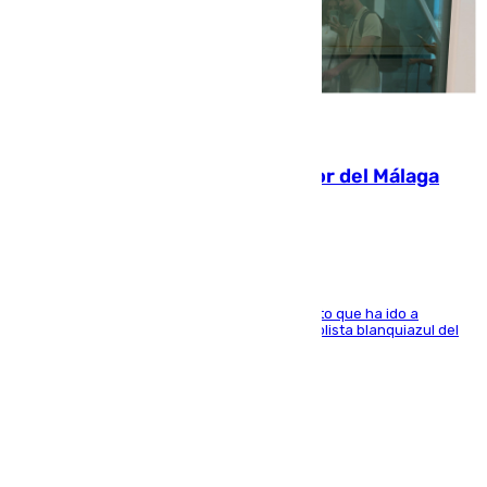
07.08.2026
Isco, la nueva mascota del jugador del Málaga
Dani Lorenzo
El centrocampista marbellí es ‘padre’ de un gato que ha ido a
recoger a Vigo y su nombre es como el exfutbolista blanquiazul del
Arroyo de la Miel