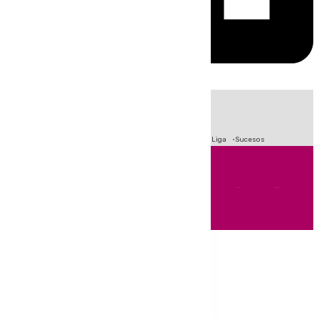
HOY
|
Fútbol
Primera División
Crisis Migratoria en Ceuta
LaLiga
Sucesos
Andalucía