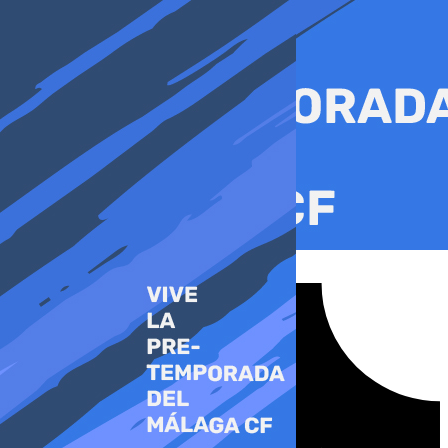
Ir
al
contenido
Tiktok