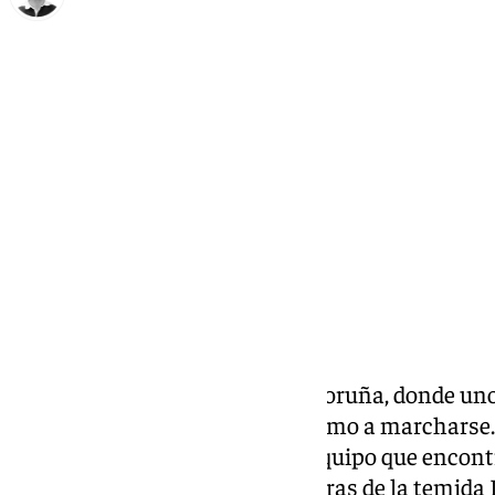
Ignacio Pérez
miércoles, 22 enero 2025, 00:13
Compartir:
Espectacular giro de guion en Coruña, donde uno
del
Deportivo
estaría muy próximo a marcharse. 
Pérez, el buque insignia de un equipo que encon
perfecta para escapar de las garras de la temida