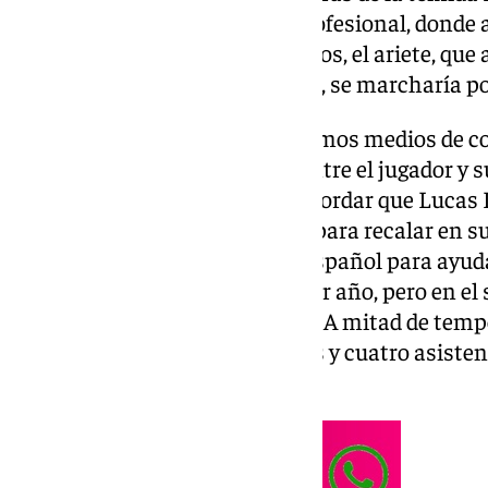
desembarcar así en el fútbol profesional, donde
avanzaron varios medios gallegos, el ariete, que 
asistencias la pasada campaña, se marcharía po
Tal y como informan estos mismos medios de co
problema reside en la lejanía entre el jugador y 
su expareja en Madrid. Cabe recordar que Lucas P
entonces militaba en Primera, para recalar en s
en el tercer escalón del fútbol español para ayud
quedó a las puertas en su primer año, pero en e
logró hacerlo de forma holgada. A mitad de tem
números decentes (cuatro goles y cuatro asistenc
dejar la que es su casa.