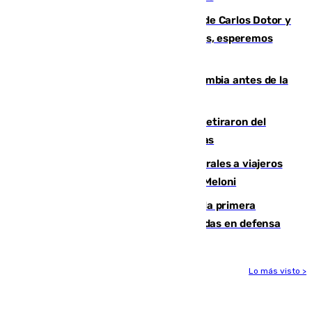
Juanfran Funes, sobre las lesiones de Carlos Dotor y
Fernando Calero: “Estamos preocupados, esperemos
que no sea nada”
Felipe VI refuerza los lazos con Colombia antes de la
llegada del nuevo presidente
Fernando Calero y Carlos Dotor se retiraron del
encuentro contra el Ceuta con molestias
España restablece controles temporales a viajeros
procedentes de Italia como repuesta a Meloni
El Málaga cae ante el Ceuta y suma la primera
derrota de la pretemporada dejando dudas en defensa
Lo más visto >
Más noticias