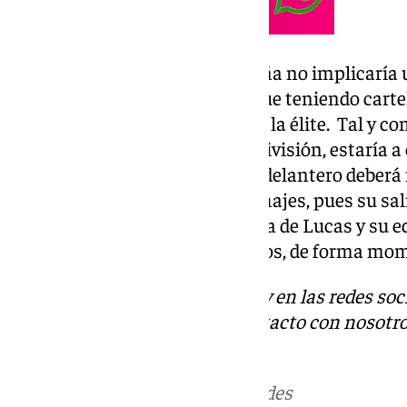
Ahora bien, su marcha de Coruña no implicaría u
profesional, pues el jugador sigue teniendo carte
desempeñando su profesión en la élite. Tal y co
el Rayo Vallecano, de Primera División, estaría a 
incorporación. Previo a esto, el delantero deber
deberá acudir al mercado de fichajes, pues su sa
en el equipo. Así pues, la historia de Lucas y su 
en las próximas horas… al menos, de forma mo
Descubre más noticias de 101Tv en las redes soc
Tok
o
X
. Puedes ponerte en contacto con nosotro
informativos@101tv.es
.
Más noticias de
101TV
en las redes