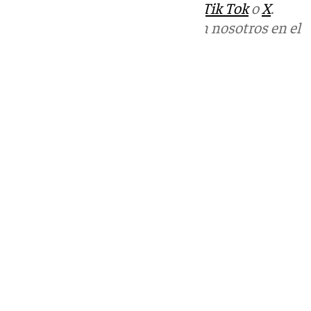
sociales:
Instagram
,
Facebook
,
Tik Tok
o
X
.
Puedes ponerte en contacto con nosotros en el
correo
informativos@101tv.es
Tags:
Últimas noticias