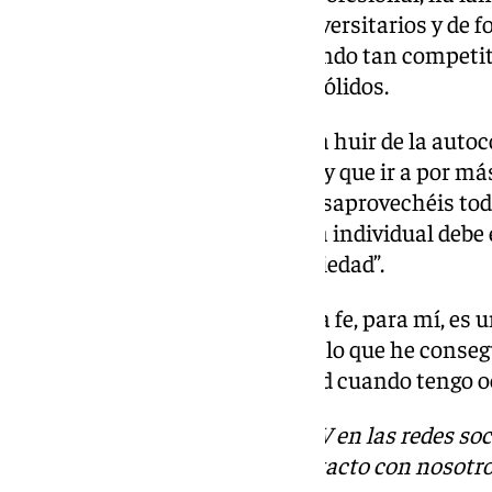
tanto de edad escolar como universitarios y de f
cómo deben moverse en un mundo tan competitiv
por el camino unos principios sólidos.
En este punto, los ha animado a huir de la auto
soportar los ‘es que’, siempre hay que ir a por m
que depende de nosotros. No desaprovechéis tod
Recordad siempre que la mejora individual debe e
conjunto, en este caso de la sociedad”.
Por último, ha subrayado que “la fe, para mí, es 
muy agradecido a Dios por todo lo que he conseg
referencia a ello con naturalidad cuando tengo o
Descubre más noticias de 101TV en las redes soc
Tok
o
X
. Puedes ponerte en contacto con nosotro