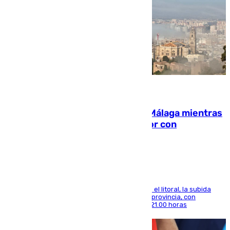
08.08.2026
El taró tiñe de niebla la costa de Málaga mientras
el calor se concentra en el interior con
Antequera en aviso amarillo
Mientras se alivia la sensación de bochorno en el litoral, la subida
térmica se notará sobre todo en el norte de la provincia, con
máximas que rozarán los 38 grados hasta las 21.00 horas