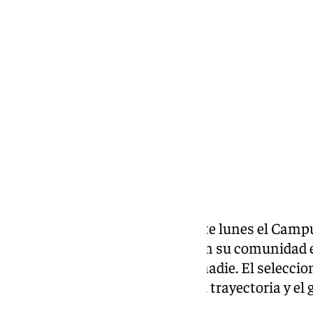
Lynx Devs
lunes, 31 marzo 2025, 08:58
Compartir:
Luis de la Fuente ha visitado este lunes el Cam
Fernando III para compartir con su comunidad e
que no ha dejado indiferente a nadie. El selecci
importancia de su familia en su trayectoria y el 
padres.