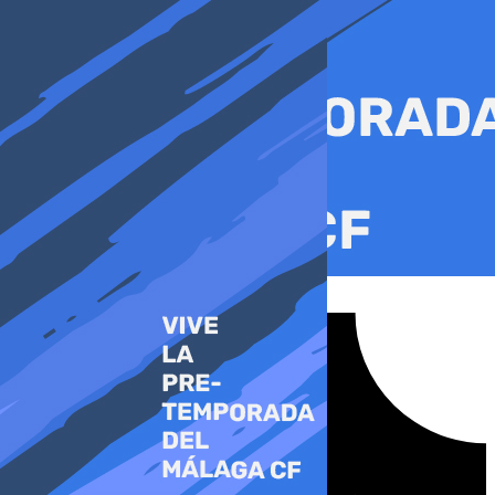
Ir
al
contenido
Tiktok