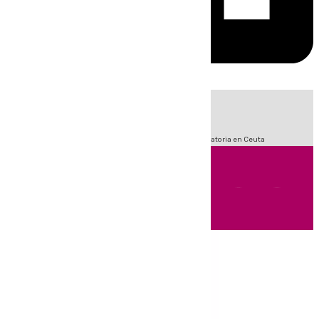
HOY
|
Fútbol
LaLiga
Sucesos
Primera División
Crisis Migratoria en Ceuta
Andalucía