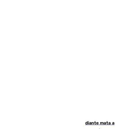
Desastre en Tailandia: un joven estudiante mata a