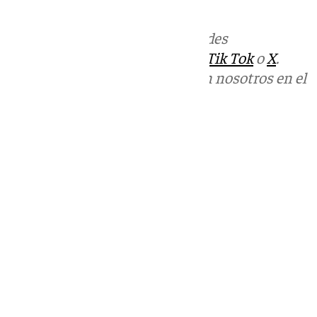
informativos@101tv.es
Más noticias de
101TV
en las redes
sociales:
Instagram
,
Facebook
,
Tik Tok
o
X
.
Puedes ponerte en contacto con nosotros en el
correo
informativos@101tv.es
Tags:
Últimas noticias