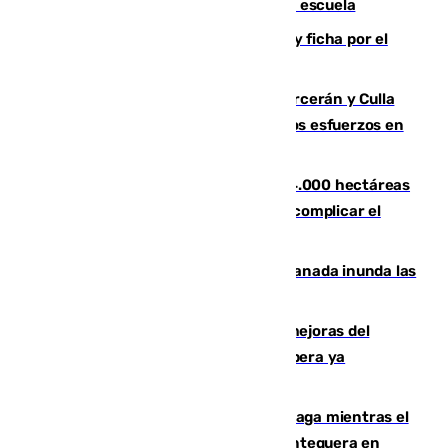
tiros a sus abuelo y a profesores en una escuela
Luca Zidane rompe con el Granada y ficha por el
Leganés
Incendios de Castellón: Sierra Engarcerán y Culla
evolucionan positivamente y centran los esfuerzos en
Tírig
El incendio de Niebla ya supera las 4.000 hectáreas
afectadas y "se espera que se vuelva a complicar el
fuego"
Una tormenta en la provincia de Granada inunda las
calles de Puebla de Don Fadrique
La inversión del Ayuntamiento en mejoras del
entorno del Prado de San Sebastián supera ya
1.600.000 euros
El taró tiñe de niebla la costa de Málaga mientras el
calor se concentra en el interior con Antequera en