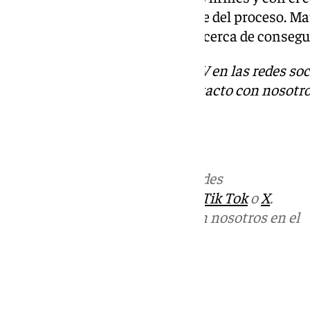
total transparencia en cada fase del proceso. Ma
altura, y estamos cada vez más cerca de consegui
Descubre más noticias de 101TV en las redes soc
Tok
o
X
. Puedes ponerte en contacto con nosotro
informativos@101tv.es
Más noticias de
101TV
en las redes
sociales:
Instagram
,
Facebook
,
Tik Tok
o
X
.
Puedes ponerte en contacto con nosotros en el
correo
informativos@101tv.es
Tags:
Últimas noticias