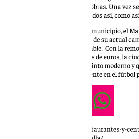
comenzar así cuanto antes las obras. Una vez se
espera un plazo de ejecución de dos así, como as
Cabe destacar que el equipo del municipio, el Mar
Dama de Noche, pues el terreno de su actual cam
actual) se encuentra impracticable. Con la remo
destinar un total de 114 millones de euros, la ci
espectadores, además de un recinto moderno y q
los que se encuentran actualmente en el fútbol 
https://www.101tv.es/hotel-restaurantes-y-cent
sera-el-nuevo-estadio-de-marbella/