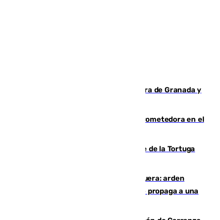
Arde un coche en el Puerto de la Mora de Granada y
provoca un incendio forestal
El año 2007, una generación muy prometedora en el
mundo del fútbol
Incendio forestal en el paraje Monte de la Tortuga
de Málaga
Incendio en un vertedero de Antequera: arden
chatarra, muebles y palets y el fuego se propaga a una
zona de monte