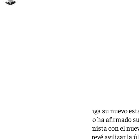
Ignacio Pérez
jueves, 20 marzo 2025, 17:57
Compartir:
El camino para que Marbella tenga su nuevo estad
más cerca de llegar a su fin. Así lo ha afirmado s
quien se ha mostrado muy optimista con el nuev
Consistorio. De esta forma, se prevé agilizar la 