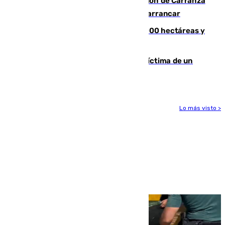
Las Palmas conquista el Trofeo Ramón de Carranza
y somete a un Cádiz que no termina de arrancar
El incendio de Niebla alcanza las 8.000 hectáreas y
mantiene desalojadas a 474 personas
El tenista checho Lehecka, nueva víctima de un
Rafa Jódar que está siendo imparable
Lo más visto >
Más noticias
Ver más >