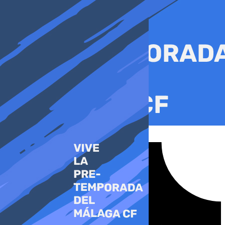
Ir
al
contenido
Tiktok