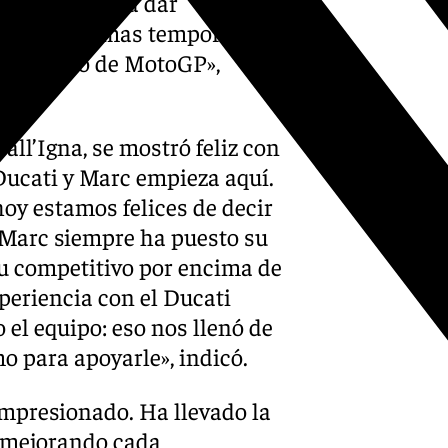
ntos significa dar
ar las próximas temporadas
 más alto de MotoGP»,
ll’Igna, se mostró feliz con
 Ducati y Marc empieza aquí.
hoy estamos felices de decir
 Marc siempre ha puesto su
tu competitivo por encima de
periencia con el Ducati
el equipo: eso nos llenó de
o para apoyarle», indicó.
mpresionado. Ha llevado la
 mejorando cada