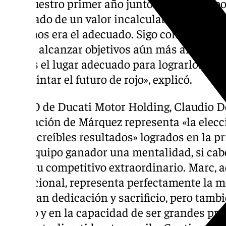
«En nuestro primer año juntos luchamos por
resultado de un valor incalculable que conf
elegimos era el adecuado. Sigo compitiendo
quiero alcanzar objetivos aún más ambicios
este es el lugar adecuado para lograrlo. Mien
para pintar el futuro de rojo», explicó.
El CEO de Ducati Motor Holding, Claudio D
renovación de Márquez representa «la elec
los «increíbles resultados» logrados en la 
a un equipo ganador una mentalidad, si ca
espíritu competitivo extraordinario. Marc, 
excepcional, representa perfectamente la m
una gran dedicación y sacrificio, pero tamb
equipo y en la capacidad de ser grandes pro