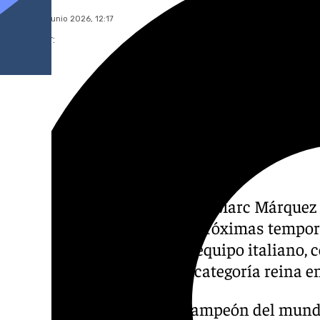
martes, 23 junio 2026, 12:17
Compartir:
El piloto español de MotoGP Marc Márquez 
Lenovo Team para las dos próximas tempora
confirmado este martes el equipo italiano, 
campeón del mundo de la categoría reina e
De esta manera, el heptacampeón del mund