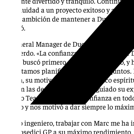
ambiente divertido y tranquilo. Continuar ju
continuidad a un proyecto exitoso y afront
con la ambición de mantener a Ducati en lo
apuntó.
El General Manager de Ducati Corse, Luigi Da
el acuerdo. «La confianza, la relación entre
Él nos buscó primero, después nos eligió, y 
que estamos planificando un futuro juntos.
pasión, su motivación y su auténtico espíri
todo en las decisiones que han guiado su ex
Lenovo Team. Depositó su confianza en todo 
orgullo y nos motivó a dar siempre lo máxim
«Como ingeniero, trabajar con Marc me ha i
Desmosedici GP a su máximo rendimiento,