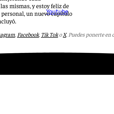
as mismas, y estoy feliz de
Youtube
o personal, un nuevo capítulo
ncluyó.
tagram
,
Facebook
,
Tik Tok
o
X
. Puedes ponerte en 