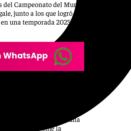
as del Campeonato del Mundo
ale, junto a los que logró 14
go en una temporada 2025 en
evo acuerdo con el Ducati
 esta familia. Cuando decidí
era el proyecto más
uimos una relación basada en
novación, han reafirmado una
tiempos y dándome la