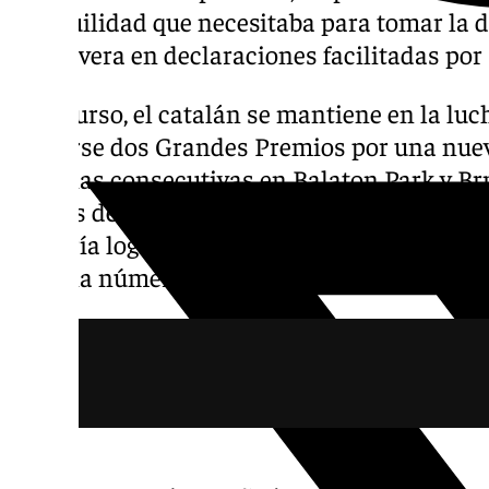
tranquilidad que necesitaba para tomar la de
de Cervera en declaraciones facilitadas por
Este curso, el catalán se mantiene en la luch
perderse dos Grandes Premios por una nue
victorias consecutivas en Balaton Park y Br
puntos del líder de la general, el italiano M
Hungría logró su triunfo número 100 entre t
victoria número 100 de Ducati en MotoGP en