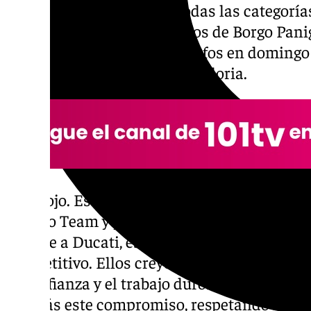
campeón mundial entre todas las categorí
alarga su vinculación con los de Borgo Panig
victorias al esprint y 11 triunfos en domin
la que volvió a conquistar la gloria.
«Soy rojo. Estoy realmente feliz con este nu
Lenovo Team y por seguir formando parte de
unirme a Ducati, estaba convencido de que 
competitivo. Ellos creyeron en mí y constr
la confianza y el trabajo duro. Con esta re
vez más este compromiso, respetando mis 