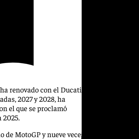
ha renovado con el Ducati
das, 2027 y 2028, ha
con el que se proclamó
n 2025.
o de MotoGP y nueve veces