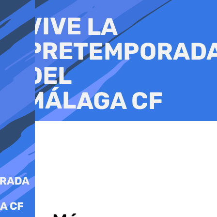
Ir
al
contenido
MotoGP