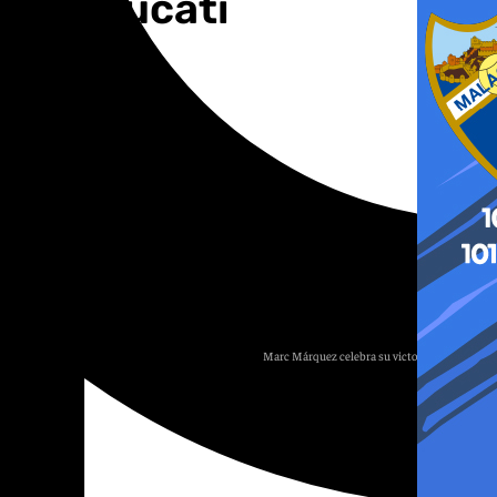
 con Ducati
Marc Márquez celebra su victoria con Ducati
E.P.