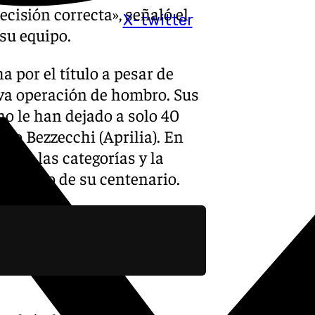
cisión correcta», señaló el
X-twitter
 su equipo.
a por el título a pesar de
va operación de hombro. Sus
no le han dejado a solo 40
arco Bezzecchi (Aprilia). En
odas las categorías y la
 el año de su centenario.