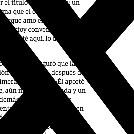
 el título y lo ganamos: un
irma que el camino que
 porque amo este deporte y
os. Estoy convencido de que
tras esté aquí, lo daré todo
omenicali, aseguró que la
ción más natural» después de
primera temporada. «Él aportó
be, aún más determinada y un
además de ser un talento
entalidad Ducati, basada en
ién en la armonía dentro del
fesionales incluso en un