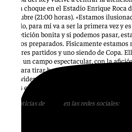
con un choque en el Estadio Enrique Roca d
de octubre (21:00 horas). «Estamos ilusionad
ejemplo, para mí va a ser la primera vez y 
competición bonita y si podemos pasar, estar
estamos preparados. Físicamente estamos m
jugar tres partidos y uno siendo de Copa. El
tienen un campo espectacular, con la afició
todo para tirar hacia adelante. A ver que no 
pero evidentemente, ellos tienen un equipo 
Santos en su paso por ‘Antequera SUDA’.
Más noticias de
101TV
en las redes sociales:
Ins
correo
informativos@101tv.es