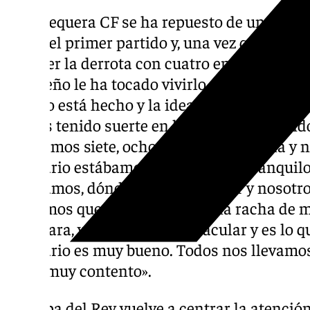
El Antequera CF se ha repuesto de un inicio 
ganar el primer partido y, una vez que lo lo
conocer la derrota con cuatro empates y dos 
brasileño le ha tocado vivirlo desde fuera y a
trabajo está hecho y la idea del míster, la 
hemos tenido suerte en los primeros partido
Tirábamos siete, ocho veces a la portería y 
vestuario estábamos siempre muy tranquil
estábamos, dónde teníamos que ir y nosotr
Sabíamos que estábamos en una racha de ma
cambiara, ya iba a ser espectacular y es lo 
vestuario es muy bueno. Todos nos llevamo
estoy muy contento».
La Copa del Rey vuelve a centrar la atenció