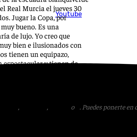
el Real Murcia el jueves 30
Youtube
os. Jugar la Copa, por
es muy bueno. Es una
ía de lujo. Yo creo que
uy bien e ilusionados con
los tienen un equipazo,
n espectacular y tienen de
sea contra nosotros, claro,
bueno», detalló Marcelo dos
tagram
,
Facebook
,
Tik Tok
o
X
. Puedes ponerte en 