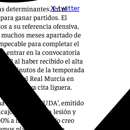
ás determinantes. En el
X-twitter
 para ganar partidos. El
s a su referencia ofensiva,
ido muchos meses apartado de
impecable para completar el
o entrar en la convocatoria
al B al haber recibido el alta
eros minutos de la temporada
lo ante el Real Murcia en
n una nueva cita liguera.
ma ‘Antequera SUDA’, emitido
ajó el golpe de la lesión y
0% a nivel físico. «Yo creo
Hemos planteado más o