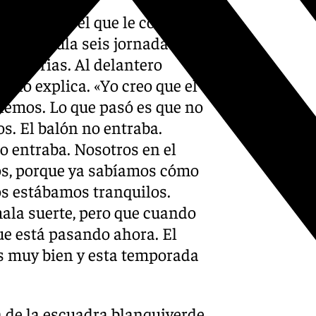
de Liga en el que le costó
gró, acumula seis jornadas sin
victorias. Al delantero
sí lo explica. «Yo creo que el
tenemos. Lo que pasó es que no
s. El balón no entraba.
no entraba. Nosotros en el
os, porque ya sabíamos cómo
os estábamos tranquilos.
la suerte, pero que cuando
que está pasando ahora. El
s muy bien y esta temporada
n de la escuadra blanquiverde