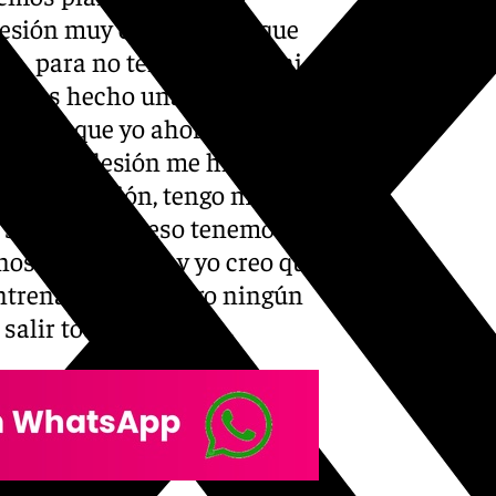
lesión muy complicada, que
n, para no tener recaída ni
o hemos hecho una
 verdad que yo ahora me
eo que la lesión me hizo más
o mi religión, tengo mi fe y
 suceder y de eso tenemos
os más fuertes y yo creo que
entrenando, no tengo ningún
 salir todo muy bien».