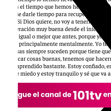
menos el tiempo que hemos hecho. Es una 
hay que darle tiempo para recuperar muy bie
nada. Si Dios quiere, no voy a tenerla, per
recuperación muy buena desde el inicio. la
siento igual o mejor que antes, porque yo cr
fuerte, principalmente mentalmente. Yo teng
las cosas siempre suceden porque tiene que
que sacar cosas buenas, tenemos que hacern
yo he aprendido bastante. Estoy confiado, 
tipo de miedo y estoy tranquilo y sé que va a