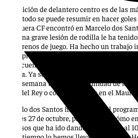
La posición de delantero centro es de las m
fútbol todo se puede resumir en hacer goles
Antequera CF encontró en Marcelo dos Santo
pero una grave lesión de rodilla le ha ten
los terrenos de juego. Ha hecho un trabajo 
mejor proceso de recuperación posible y pud
del encuentro de la 9ª jornada con el Villarre
médica. Ya solo le queda disputar sus prim
y esta semana tiene la oportunidad de hacer
Copa del Rey o con el Hércules en el Maulí e
Marcelo dos Santos ha estado en el progra
el lunes 27 de octubre, para repasar cómo enc
los pasos que ha ido dando hasta estar al 10
que el tiempo lo hemos llevado muy bien. 