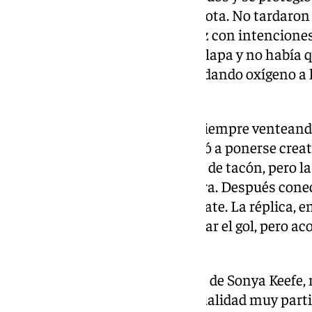
Real Sociedad melosa con la pelota. No tardaron 
dependencias de Laura Sánchez con intenciones
había pegado a Edna como una lapa y no había qu
paso de los minutos sin gol fue dando oxígeno a
a salir de la cueva.
Laura Pérez hacía kilómetros, siempre venteand
demasiado largo, y Edna empezó a ponerse creati
Cazó un centro lateral y remató de tacón, pero la
antes de que Manoly la escupiera. Después conec
de Lucía, muy forzada en el remate. La réplica, e
fue de Lauri, que intentó enroscar el gol, pero ac
red.
No había rastro hasta entonces de Sonya Keefe, m
pero tienen las artilleras una cualidad muy part