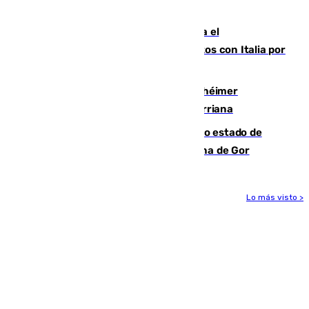
para enfrentar las altas temperaturas
Marlaska notifica a la Unión Europea el
restablecimiento de controles fronterizos con Italia por
vía aérea y marítima
Hallan sin vida al granadino con Alzhéimer
desaparecido hace una semana en Churriana
Encuentran un cadáver en avanzado estado de
descomposición en la localidad granadina de Gor
Lo más visto >
Más noticias
Ver más >