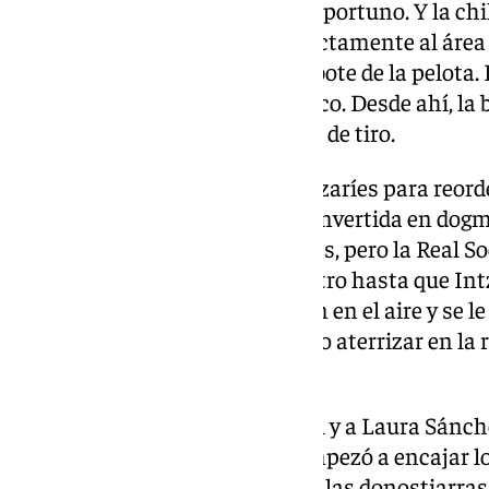
aparecer justo en el momento oportuno. Y la chi
de banda que Manoly colgó directamente al área y
Fernández, que no se esperó el bote de la pelota. 
colegiada señaló el punto fatídico. Desde ahí, la 
lleva cinco muescas en su carta de tiro.
Ya la celebración sirvió a las nazaríes para reor
tocaba sufrir, premisa ahora convertida en dogm
un armadillo y apretó los dientes, pero la Real 
momento. Movió de un lado a otro hasta que Int
y tensó el arco. Edna vio el balón en el aire y se 
Despegó como un avión y lo hizo aterrizar en la r
pero bien lo merecía. Golazo.
Se creció desde entonces la Real y a Laura Sánch
erigirse en
Capitana Marvel
. Empezó a encajar lo
inmutarse pese a las ráfagas de las donostiarra