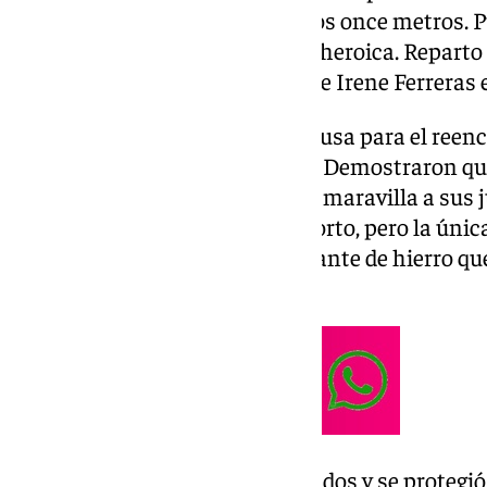
francotiradora infalible desde los once metros. 
vez se topó con Laura Sánchez, heroica. Reparto
granadinista y mantiene a las de Irene Ferreras e
El duelo fue en realidad una excusa para el reen
de vuelta a la Ciudad Deportiva. Demostraron qu
técnico sigue haciendo jugar de maravilla a sus 
perdona una. Jujuba la ató en corto, pero la únic
guardameta rojiblanca, una gigante de hierro que
evitar la goleada.
El Granada renunció a los costados y se protegió