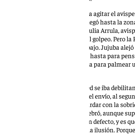
Saltó María Barquero y empezó a agitar el avisper
Granada del yugo txuri-urdin. Llegó hasta la zona
regaló el segundo a Keefe, pero Julia Arrula, avisp
que respiraba para cerrar ante el golpeo. Pero la
Sánchez se le acumulaba el trabajo. Jujuba alejó
que se vio en el área con tiempo hasta para pensa
seguidamente se estiró la arquea para palmear un
media luna.
El Granada resistía, pero la pared se iba debilitand
siempre. Andreia Jacinto tensó el envío, al seg
Sánchez, y Edna lo mandó a guardar con la sobrie
cartas al buzón. Tampoco lo celebró, aunque supo
final. Pero tienen los sentidos un defecto, y es q
el gusto esta vez fue presa de una ilusión. Porqu