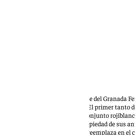
Chema Ruiz
sábado, 11 octubre 2025, 17:24
Compartir:
María Barquero acudió al rescate del Granada F
se iba a la escena postcréditos. El primer tanto de
salvó un reñido punto para el conjunto rojiblanc
Edna, que hizo doblete. No tuvo piedad de sus 
gol inicial de la pistolera que le reemplaza en el