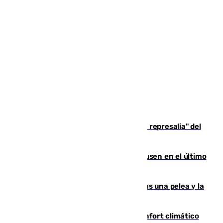
Italia responde ante las "medidas de represalia" del
Gobierno de Sánchez
El Sevilla se desinfla ante el Leverkusen en el último
ensayo (1-2)
Tensión en la prisión de Alhaurín tras una pelea y la
incautación de un punzón
Málaga contabiliza 148 zonas de confort climático