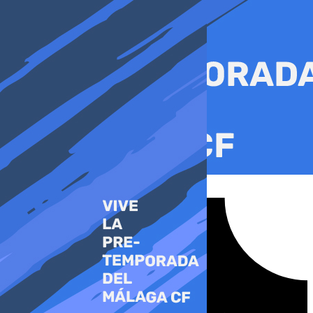
Ir
al
contenido
Tiktok