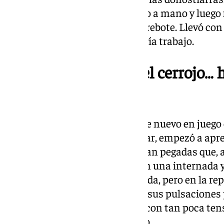
quien perdió el pulso en el mano a mano y luego 
contra el muro tras capturar el rebote. Llevó con 
vestuario, aunque todavía tendría trabajo.
Laura Sánchez echó el cerrojo… h
cabecear Edna
No llevaba demasiado tiempo de nuevo en juego
Eizaguirre, que acababa de entrar, empezó a apret
Jujuba continuaban bailando, tan pegadas que, al 
brasileña. Se giró la delantera en una internada y
guadaña. La colegiada no vio nada, pero en la rep
pidió Eizaguirre, que bajó tanto sus pulsaciones 
carrerilla hasta el balón, lo tiró con tan poca t
ni que esforzarse para detenerlo.