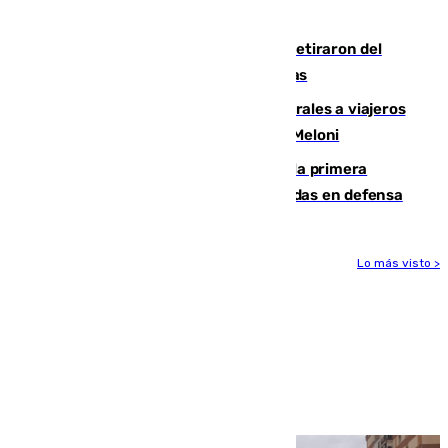
llegada del nuevo presidente
Fernando Calero y Carlos Dotor se retiraron del
encuentro contra el Ceuta con molestias
España restablece controles temporales a viajeros
procedentes de Italia como repuesta a Meloni
El Málaga cae ante el Ceuta y suma la primera
derrota de la pretemporada dejando dudas en defensa
Lo más visto >
Más noticias
Ver más >