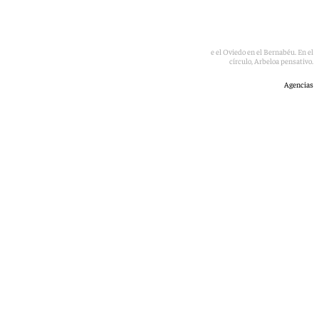
Mbappé sale a calentar desde el banquillo en el partido ante el Oviedo en el Bernabéu. En el
círculo, Arbeloa pensativo.
Agencias
101 TV
viernes, 15 mayo 2026, 09:30
Compartir: