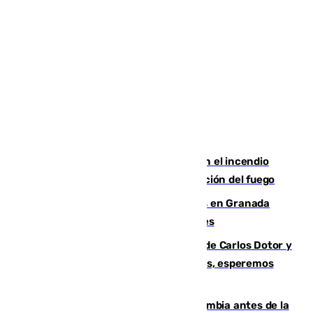
Activado el nivel 2 de emergencia en el incendio
forestal de Niebla por la compleja evolución del fuego
Controlado un incendio de rastrojos en Granada
junto a la autovía y al Callejón de Nogales
Juanfran Funes, sobre las lesiones de Carlos Dotor y
Fernando Calero: “Estamos preocupados, esperemos
que no sea nada”
Felipe VI refuerza los lazos con Colombia antes de la