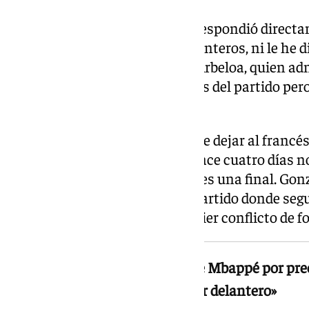
El entrenador del Real Madrid respondió directa
delantero. «Ni tengo cuatro delanteros, ni le he
habrá entendido bien», señaló Arbeloa, quien a
conversación con Mbappé antes del partido per
podido interpretar».
El técnico justificó la decisión de dejar al franc
preventivos: «Un jugador que hace cuatro días no
empezar, sobre todo porque no es una final. Gonz
día. El domingo tenemos otro partido donde segur
explicó, descartando así cualquier conflicto de f
Arbeloa justificó la suplencia de Mbappé por pre
domingo volverá a ser el «primer delantero»