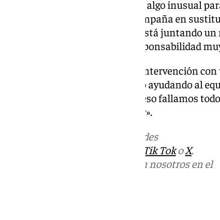
que concluirá sin ningún título, algo inusual par
llegó al banquillo a mitad de campaña en sustit
la dificultad del momento: «Se está juntando un
ganar títulos. Tenemos una responsabilidad muy
Mbappé, por su parte, cerró su intervención con
colectiva: «Me he equivocado no ayudando al equi
importante aquí es ganar, y en eso fallamos to
volver con la intención de ganar».
Más noticias de
101TV
en las redes
sociales:
Instagram
,
Facebook
,
Tik Tok
o
X
.
Puedes ponerte en contacto con nosotros en el
correo
informativos@101tv.es
Tags: