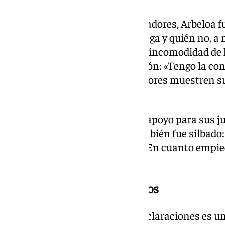
Sobre el tono general de sus jugadores, Arbeloa f
esta silla, voy a decidir quién juega y quién no, 
También reconoció entender la incomodidad de l
minutos, pero defendió su gestión: «Tengo la co
parece fenomenal que los jugadores muestren s
importa».
El entrenador pidió a la afición apoyo para sus 
Mbappé y Vinícius, quienes también fue silbado:
desequilibrantes que tenemos. En cuanto empiec
aplausos».
El contexto: un año sin títulos
El trasfondo de este cruce de declaraciones es 