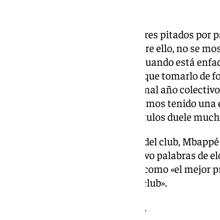
Pitos del Bernabéu
El francés fue uno de los jugadores pitados por p
en el partido ante el Oviedo. Sobre ello, no se 
cambiar la opinión de la gente cuando está enfa
de expresar su opinión. No hay que tomarlo de 
se refirió a lo que considera un mal año colecti
tenemos la sensación de que hemos tenido una es
hemos perdido. Terminar sin títulos duele much
Preguntado sobre si desea salir del club, Mbappé
Soy muy feliz aquí». También tuvo palabras de el
Florentino Pérez, al que definió como «el mejor pr
Madrid» y «una leyenda de este club».
Arbeloa desmiente la «frase»