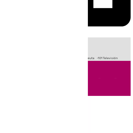
HOY
|
Fútbol
Primera División
LaLiga
Crisis Migratoria en Ceuta
101 Televisión
Andalucía