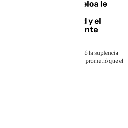
Mbappé dice que Arbeloa le
considera «el cuarto
delantero» del Madrid y el
entrenador lo desmiente
El técnico del Real Madrid justificó la suplencia
del francés por precaución física y prometió que el
domingo volverá a ser titular