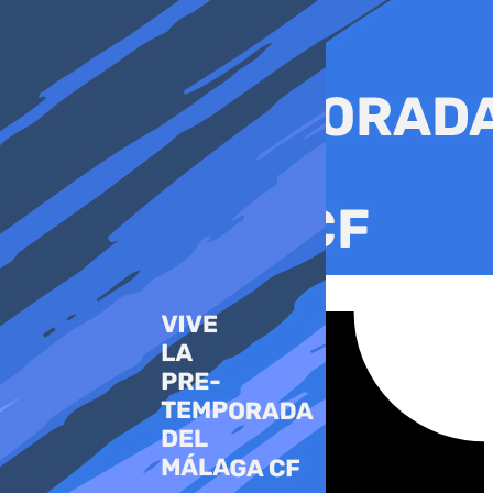
Ir
al
contenido
Tiktok