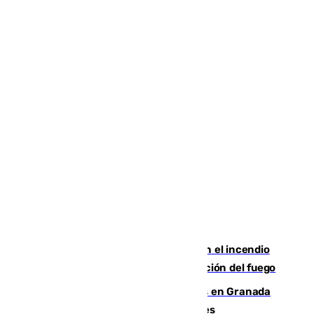
Activado el nivel 2 de emergencia en el incendio
forestal de Niebla por la compleja evolución del fuego
Controlado un incendio de rastrojos en Granada
junto a la autovía y al Callejón de Nogales