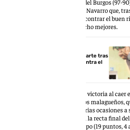
El Unicaja pierde en la cancha del Burgos (97-90) 
Minicrisis del conjunto de Ibon Navarro que, tras
de la BCL, tampoco acaba de encontrar el buen r
complicando entrar entre los ocho mejores.
NOTICIA RELACIONADA
El Unicaja abre expediente a Duarte tras
sus polémicas publicaciones contra el
club
El Unicaja no pudo conseguir la victoria al caer e
San Pablo Burgos por 97 a 90. Los malagueños, 
partido, llegaron a igualar en varias ocasiones a s
las pérdidas fueron decisivas en la recta final de
Kendrick Perry, el mejor del equipo (19 puntos, 4 