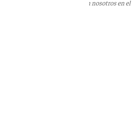
Puedes ponerte en contacto con nosotros en el
correo
informativos@101tv.es
Tags:
Unicaja Baloncesto
Últimas noticias