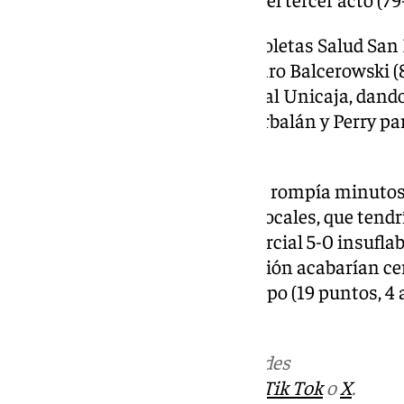
Volvía a la decena a favor el Recoletas Salud Sa
Heidegger, si bien reducía bajo aro Balcerowski (
III volvía a darle una vida extra al Unicaja, dan
intercambio de triples entre Corbalán y Perry pa
vivo (84-79).
Una canasta al poste de Meindl rompía minutos
para darle más seguridad a los locales, que tendr
triple muy lejano (86-82). Un parcial 5-0 insuflab
llevados en volandas por su afición acabarían cer
Kendrick Perry, el mejor del equipo (19 puntos, 4 
valoración).
Más noticias de
101TV
en las redes
sociales:
Instagram
,
Facebook
,
Tik Tok
o
X
.