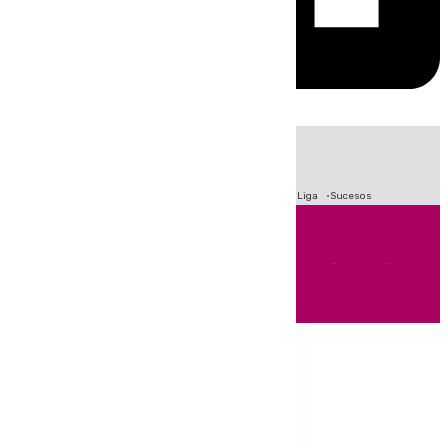
HOY
|
Fútbol
Primera División
Crisis Migratoria en Ceuta
LaLiga
Sucesos
Andalucía