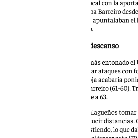
Ampliaba la ventaja el cuadro local con la aport
Fischer (44-39), racha que cortaba Barreiro desde 
libres y las rápidas transiciones apuntalaban el 
0 sellaban el 55 a 46 al descanso.
Algo más entonados tras el descanso
A la reanudación, se mostraba más entonado el 
cancha, lo que le permitía enlazar ataques con f
desventaja (59-55). Un tira y afloja acabaría pon
solo un tanto tras canasta de Barreiro (61-60). 
2+1 de Perry empataba el choque a 63.
Un parcial 4-0 impedía a los malagueños tomar 
encomendaban a Perry para reducir distancias. C
los malagueños anotando y asistiendo, lo que dab
Meindl y Dani Díez al término del tercer acto (79-