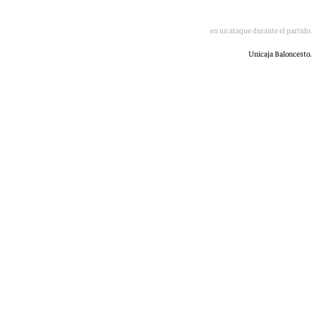
Perry sube un balón en un ataque durante el partido.
Unicaja Baloncesto.
101 TV
jueves, 14 mayo 2026, 21:41
Compartir: