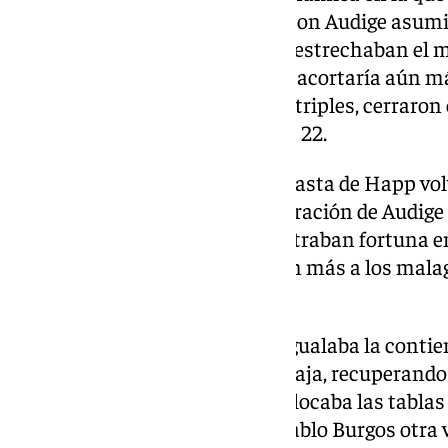
respondido por los burgaleses, con Audige asumi
Dos triples de Webb III y Cobbs estrechaban el 
tantos de Corbalán y Happ, que acortaría aún más
Heidegger y Audige, con sendos triples, cerraron
primer acto con desventaja 27 a 22.
Un triple de Almazán y una canasta de Happ volv
los castellanos, aunque la inspiración de Audige 
los costasoleños (32-25). Encontraban fortuna e
circunstancia que acercaría aún más a los mal
minutos de Webb III (36-34).
Un gran aro pasado de Audige igualaba la conti
el 2+1 al propio escolta del Unicaja, recuperando 
Fisac. Otro triple de Webb III colocaba las tablas
rápido el Recoletas Salud San Pablo Burgos otra 