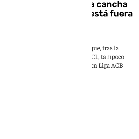
El Unicaja pierde en la cancha
del Burgos (97-90) y está fuera
de playoff
sis del conjunto de Ibon Navarro que, tras la
decepción en la Final Four de la BCL, tampoco
acaba de encontrar el buen ritmo en Liga ACB