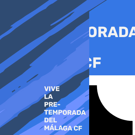
Ir
al
contenido
Tiktok