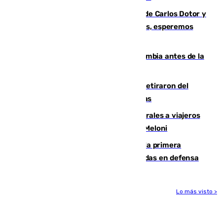
Juanfran Funes, sobre las lesiones de Carlos Dotor y
Fernando Calero: “Estamos preocupados, esperemos
que no sea nada”
Felipe VI refuerza los lazos con Colombia antes de la
llegada del nuevo presidente
Fernando Calero y Carlos Dotor se retiraron del
encuentro contra el Ceuta con molestias
España restablece controles temporales a viajeros
procedentes de Italia como repuesta a Meloni
El Málaga cae ante el Ceuta y suma la primera
derrota de la pretemporada dejando dudas en defensa
Lo más visto >
Más noticias