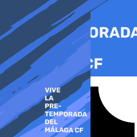
Ir
al
contenido
Tiktok