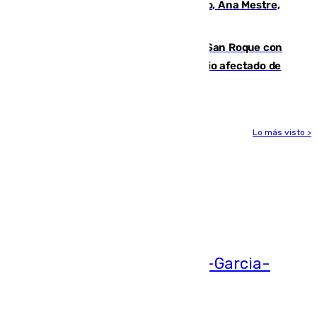
La nueva presidenta del Parlamento, Ana Mestre,
hace parada institucional en Cádiz
Estabilizado el incendio forestal de San Roque con
19 familias aún desalojadas y un domicilio afectado de
gravedad
Lo más visto >
Más noticias
Ver más >
05.08.2026