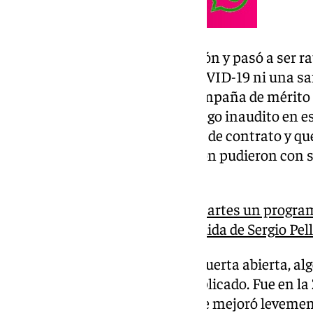
Consiguió reconducir la situación y pasó a ser r
entrenador del Málaga. Ni el COVID-19 ni una sa
de Nules. Volvió a hacer una campaña de mérito
entonces, decidió marcharse. Algo inaudito en e
tenía sobre la mesa una mejora de contrato y que
unas campañas donde la presión pudieron con su
entorno.
101TV Málaga emite este martes un program
Malaguista’ sobre la despedida de Sergio Pell
En su marcha siempre dejó la puerta abierta, algo
entidad en otro momento complicado. Fue en la
sumergido en descenso. Aunque mejoró levement