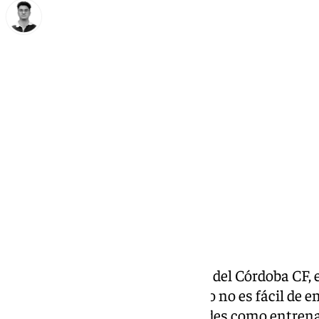
Ignacio Pérez
martes, 18 noviembre 2025, 19:02
Compartir:
Ya lo dijo Iván Ania, entrenador del Córdoba CF,
«Pellicer es un tipo normal, y eso no es fácil de 
Más allá de sus defectos y virtudes como entren