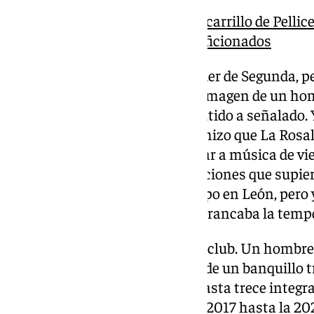
«Como un prófugo», el chascarrillo de Pellic
entre fotos y apoyo de los aficionados
En septiembre, el Málaga era líder de Segunda, p
también lo hizo poco a poco la imagen de un ho
problema para su club. De discutido a señalado. 
el Córdoba. Un cruel desenlace hizo que La Rosal
y eso, que para otros puede sonar a música de vi
malaguista e hizo unas declaraciones que supier
persona para comandar al equipo en León, pero y
quedaba de aquel Pellicer que arrancaba la temp
Se marcha una leyenda viva del club. Un hombre
balas y que supo salir indemne de un banquillo t
Rosaleda. Sin contar a Sergio, hasta trece integ
sillón entre la temporada 2016-2017 hasta la 20