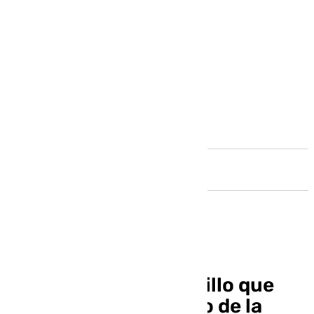
Andalucía
Pellicer, el ‘tipo’ sencillo que
supo salir bien parado de la