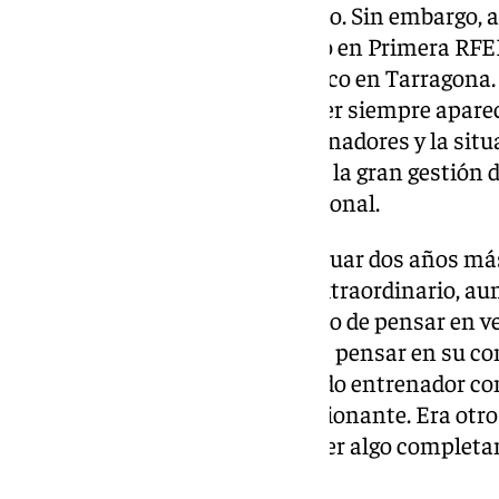
el banquillo, acabó descendiendo. Sin embargo, a
darle las llaves del nuevo equipo en Primera RFEF
el cielo con aquel ascenso heroico en Tarragona. 
detractores, la imagen de Pellicer siempre apare
que ya habían pasado dos entrenadores y la situ
también quedará en el recuerdo la gran gestión d
devolver al club al fútbol profesional.
Méritos suficientes para continuar dos años má
pasada temporada a un nivel extraordinario, aun
hizo cuesta arriba. Era momento de pensar en v
hechos -salvación-, lo lógico era pensar en su co
Muñiz, se convirtió en el segundo entrenador co
arrancó una pretemporada ilusionante. Era otro 
jugadores y el futuro hacía prever algo completam
actualidad.