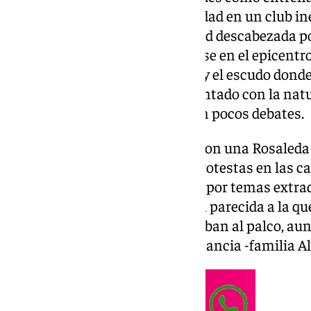
visto obligado a poner la serenidad en un club i
diversas costuras de una entidad descabezada p
frenar esas miradas y convertirse en el epicentr
haya sido su cruz para algunos y el escudo donde
cierto es que siempre lo ha afrontado con la nat
ayudar a los suyos. Y ahí existen pocos debates.
Entró como interino en 2020. Con una Rosaleda
diferente al actual: vacía, con protestas en las ca
anterior entrenador -despedido por temas extra
curiosamente, en una situación parecida a la que 
entonces, los reproches apuntaban al palco, aunq
encontraba a kilómetros de distancia -familia Al