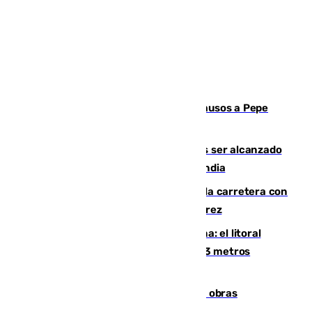
Granada despide con lágrimas y aplausos a Pepe
Habichuela
Un futbolista de 24 años muere tras ser alcanzado
por un rayo durante un partido en Tailandia
Muere un conductor tras salirse de la carretera con
su turismo en la A-480 a la altura de Jerez
Julio supera a junio en basura marina: el litoral
occidental malagueño recoge más de 33 metros
cúbicos de residuos
El Cádiz se afila ante un Granada en obras