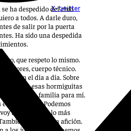
, se ha despedido del club
X-twitter
iero a todos. A darle duro,
tes de salir por la puerta
entes. Ha sido una despedida
cimientos.
noto, que respeto lo mismo.
 jugadores, cuerpo técnico.
ncias en el día a día. Sobre
nvisibles, a esas hormiguitas
béis sido una familia para mí.
os esto no sigue. Podemos
e voy a quedar con lo más
 También gracias a la afición.
n a los jugadores. Lo hemos