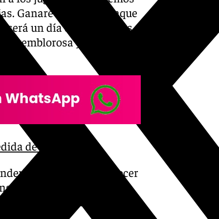
jas. Ganaré una vida aunque
ya será un día duro. Muchas
 voz temblorosa y una
dida de Pellicer
tenderlo. Tengo que reconocer
rensa y me hubiese quedado.
 quedar con lo más bonito. Es