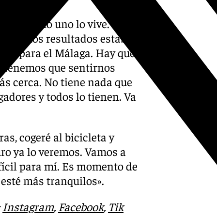
n por cómo uno lo vive. Lo
o. Por los resultados estaba
ejor para el Málaga. Hay que
a tenemos que sentirnos
ás cerca. No tiene nada que
gadores y todos lo tienen. Va
s, cogeré al bicicleta y
turo ya lo veremos. Vamos a
ifícil para mí. Es momento de
 esté más tranquilos».
:
Instagram
,
Facebook
,
Tik