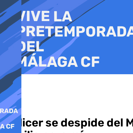
Ir
al
contenido
Pellicer se despide del 