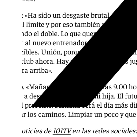
Salida: «Ha sido un desgaste brutal. Tambié
llevo al límite y por eso también me equivoc
sufriendo el doble. Lo que queremos es lo m
apoyar al nuevo entrenador. En La Rosaled
invencibles. Unión, porque así estaremos m
ver el club ahora. Hay algo dentro que los ju
a ir para arriba».
Futuro. «Mañana me levantaré a las 9.00 hora
pararé a desayunar. Iré a por mi hija. El fu
vivir el presente. Mañana será el día más d
separar los caminos. Limpiar un poco y que
Más noticias de
101TV
en las redes sociales