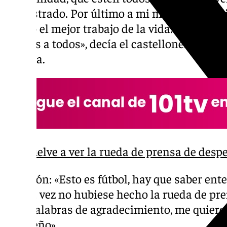
demostrado. Por último a mi mujer y mis hi
pierdo el mejor trabajo de la vida. Mañana 
gracias a todos», decía el castellonense con
sonrisa.
Vuelve a ver la rueda de prensa de despe
Decisión: «Esto es fútbol, hay que saber en
la otra vez no hubiese hecho la rueda de p
Solo palabras de agradecimiento, me quiero
un sueño».