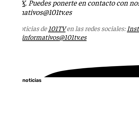
Tok
o
X
. Puedes ponerte en contacto con nos
informativos@101tv.es
Más noticias de
101TV
en las redes sociales:
Ins
correo
informativos@101tv.es
Tags:
Últimas noticias