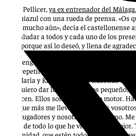
Sergio Pellicer,
ya ex entrenador del Málaga
blanquiazul con una rueda de prensa. «Os qu
queda mucho aún», decía el castellonense an
tras saludar a todos y cada uno de los pres
corta, porque así lo deseó, y llena de agrade
«Solo tengo muy pocas palabras. Siempre lo 
Voy a repetir muchas gracias. A todos. A los
José María y Kike. A pesar de nuestras difere
todo quiero dar las gracias a los pequeños i
que dicen. Ellos son el verdadero motor. Ha
Es lo que más me llevo. Si ya faltáis vosotr
faltar jugadores y nosotros, vosotros no. M
bonito de todo lo que he vivido, de lo mejor.
Pido unidad, que estén todos juntos y apoye