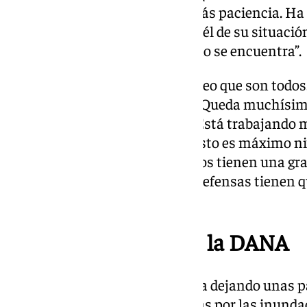
otra pierna. Nos marca tener más paciencia. Ha 
estar. Tiene que hablar un poco él de su situació
salga a hablar y que cuente cómo se encuentra”.
Momento de Roko Baturina. “Creo que son todos
Estamos en la décima jornada. Queda muchísim
titular. Hay una competencia. Está trabajando m
darle minutos. Esto es fútbol. Esto es máximo n
seguir trabajando. Los delanteros tienen una gra
que un gol te cambia todo. Los defensas tienen 
rato”.
Sobre las víctimas de la DANA
Pellicer empezó su comparencia dejando unas pa
familias y amigos de las víctimas por las inund