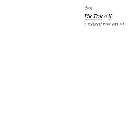
Más noticias de
101TV
en las redes
sociales:
Instagram
,
Facebook
,
Tik Tok
o
X
.
Puedes ponerte en contacto con nosotros en el
correo
informativos@101tv.es
Tags:
Últimas noticias