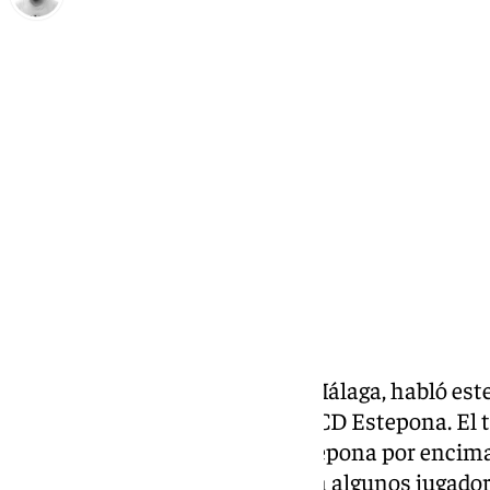
Pedro Jiménez
miércoles, 30 octubre 2024, 14:42
Compartir:
Sergio Pellicer, entrenador del Málaga, habló este
partido de Copa del Rey
ante el CD Estepona. El t
dificultad de enfrentarse al Estepona por encima 
habló sobre la oportunidad para algunos jugadore