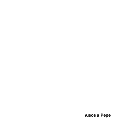
Granada despide con lágrimas y aplausos a Pepe
Habichuela