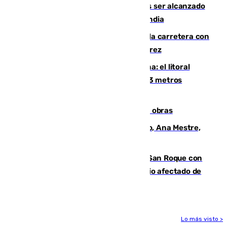
Un futbolista de 24 años muere tras ser alcanzado
por un rayo durante un partido en Tailandia
Muere un conductor tras salirse de la carretera con
su turismo en la A-480 a la altura de Jerez
Julio supera a junio en basura marina: el litoral
occidental malagueño recoge más de 33 metros
cúbicos de residuos
El Cádiz se afila ante un Granada en obras
La nueva presidenta del Parlamento, Ana Mestre,
hace parada institucional en Cádiz
Estabilizado el incendio forestal de San Roque con
19 familias aún desalojadas y un domicilio afectado de
gravedad
Lo más visto >