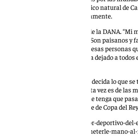
Comunidad Valenciana. El técnico natural de Cas
tocado muy de cerca afortunadamente.
Condolencias por las víctimas de la DANA. “Mi 
familiares que sufren la DANA. Son paisanos y f
afortunadamente están bien. A esas personas 
imágenes desgarradoras. Nos ha dejado a todos 
sincero apoyo”.
Partido ante el Levante. “Que se decida lo que se 
las cosas más importantes y esta vez es de las 
que piensen que sea lo mejor que tenga que pasar
rueda de prensa previa al choque de Copa del Rey
https://www.101tv.es/el-director-deportivo-del-
la-copa-por-que-no-podemos-meterle-mano-al