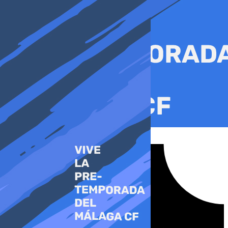
Ir
al
contenido
Tiktok