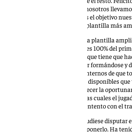
trabajando muy bien al igual que el resto. Felici
jugar este partido y todo lo que nosotros lleva
que ir a conseguir lo máximo. Es el objetivo nuest
máximo posible. Tenemos una plantilla más amp
Chupete. “Este año tenemos una plantilla ampli
Tenemos tres jugadores juveniles 100% del primer
Chupete. Sabe lo que quiero y lo que tiene que hac
posibilidad importante de seguir formándose y d
haya ninguna excusa en foros internos de que 
convocados todos los jugadores disponibles que t
cualquier momento puede aparecer la oportunam
sino estar. Hay situaciones en las cuales el jugad
situaciones del equipo. Estoy contento con el tr
Ramón. “Tenía planteado que pudiese disputar e
venía bien y nos podía dar para ponerlo. Ha ten