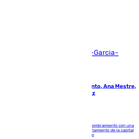
Más noticias
Ver más >
05.08.2026
La nueva presidenta del Parlamento, Ana Mestre,
hace parada institucional en Cádiz
Ana Mestre estrena su agenda oficial tras su nombramiento con una
doble visita a la Diputación Provincial y al Ayuntamiento de la capital
para sellar una etapa de colaboración y diálogo