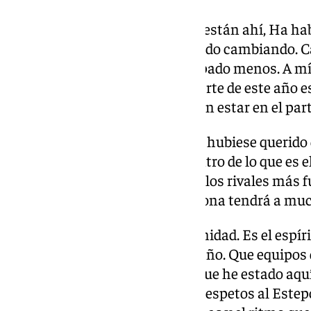
Oportunidad. “Las estadísticas están ahí, Ha ha
a Alfonso todos los demás han ido cambiando. C
y Moussa y Murillo han participado menos. A 
habituales. No es excusa. Lo fuerte de este año e
veo cosas que me gustan podrían estar en el part
Jugar en La Línea. “El Estepona hubiese querido
Por la situación no pueden. Dentro de lo que es el 
para el fútbol malagueño. Es de los rivales más 
Es un derbi. La afición de Estepona tendrá a mu
Copa. “Lo veo como una oportunidad. Es el espíri
Vuelve un poco al fútbol de antaño. Que equipos d
tengan situaciones. Las veces que he estado aqu
que queremos es con todos los respetos al Este