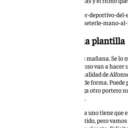
vamos a ir con todo. Con las ganas y el ritmo que
https://www.101tv.es/el-director-deportivo-del-
la-copa-por-que-no-podemos-meterle-mano-al
Nombres propios de la plantilla
Carlos López. “Carlos y diez más mañana. Se lo
bien en la sombra. Carlos y Alfonso van a hacer
tiempo en Málaga . La profesionalidad de Alfonso
Alfonso está en un gran estado de forma. Puede p
quedarme con Carlos a que venga otro portero nu
Estamos muy contentos con él”.
Murillo. “Cuento con todos. Cada uno tiene que
la semana y está mi plan de partido, pero vamo