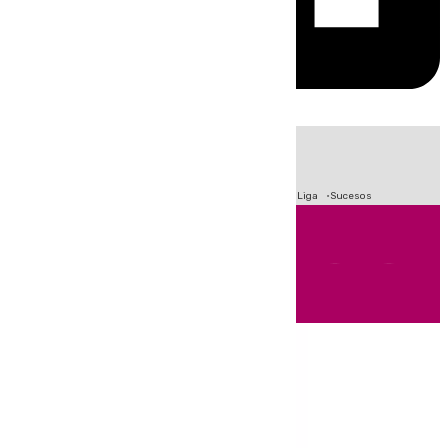
HOY
|
Fútbol
Primera División
Crisis Migratoria en Ceuta
LaLiga
Sucesos
Andalucía