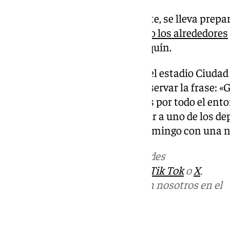
La ciudad de Málaga, por su parte, se lleva prep
las últimas semanas,
decorando los alrededores
de la ciudad en honor al mallorquín.
Justo enfrente del Pabellón, en el estadio Ciuda
lona gigante donde se puede observar la frase: «
numerosas banderas repartidas por todo el entorn
Sol está preparada para despedir a uno de los de
aunque espera que lo haga el domingo con una n
Más noticias de
101TV
en las redes
sociales:
Instagram
,
Facebook
,
Tik Tok
o
X
.
Puedes ponerte en contacto con nosotros en el
correo
informativos@101tv.es