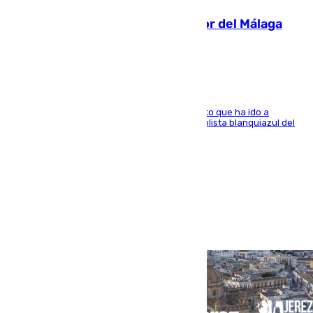
Isco, la nueva mascota del jugador del Málaga
Dani Lorenzo
El centrocampista marbellí es ‘padre’ de un gato que ha ido a
recoger a Vigo y su nombre es como el exfutbolista blanquiazul del
Arroyo de la Miel