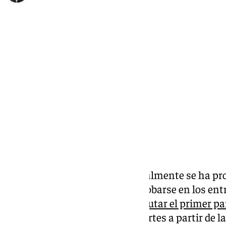
Ignacio Pérez
martes, 19 noviembre 2024, 13:23
Compartir:
Era un secreto a voces, pero finalmente se ha pr
durante los últimos meses y probarse en los en
Nadal será el encargado de disputar el primer pa
Davis, que se estrenará este martes a partir de la