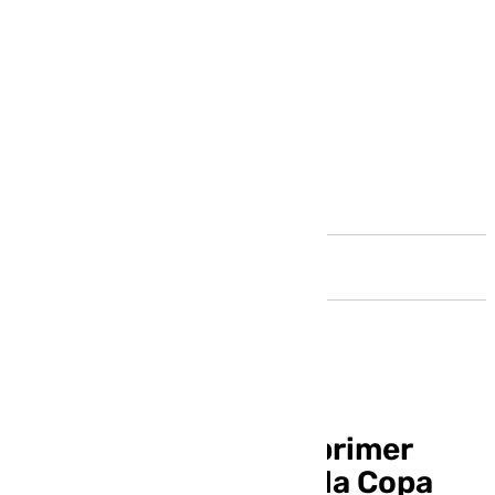
Andalucía
Rafa Nadal jugará el primer
partido individual de la Copa