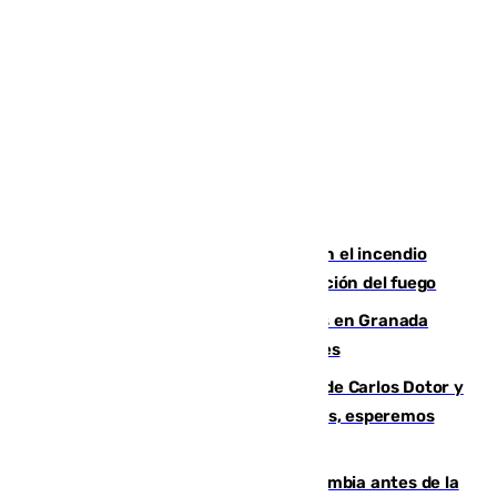
Activado el nivel 2 de emergencia en el incendio
forestal de Niebla por la compleja evolución del fuego
Controlado un incendio de rastrojos en Granada
junto a la autovía y al Callejón de Nogales
Juanfran Funes, sobre las lesiones de Carlos Dotor y
Fernando Calero: “Estamos preocupados, esperemos
que no sea nada”
Felipe VI refuerza los lazos con Colombia antes de la