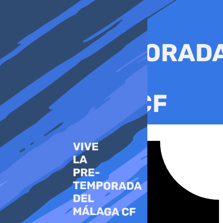
Ir
al
contenido
Tiktok