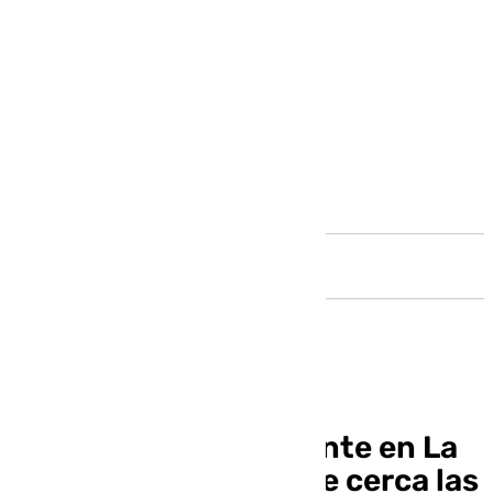
Andalucía
Rafael Louzán, presente en La
Cartuja para seguir de cerca las