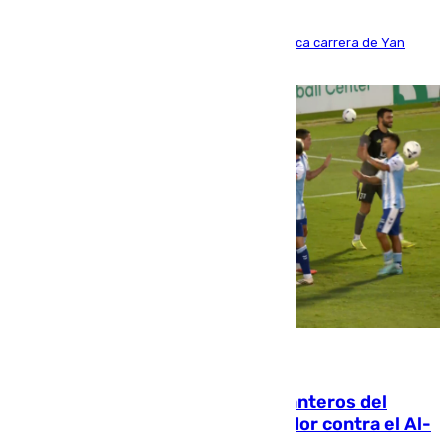
Del filial pepinero a récord absoluto: la meteórica carrera de Yan
Diomande en solo doce meses
06.08.2026
Ya se han estrenado los tres delanteros del
Málaga: Eneko Jauregui, bigoleador contra el Al-
Arabi SC