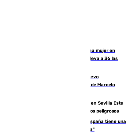
Igualdad confirma el asesinato de una mujer en
Benahavís como violencia machista y eleva a 36 las
víctimas en 2026
El exdelantero Diego Forlán es el nuevo
seleccionador de Uruguay tras la salida de Marcelo
Bielsa
Reabierto el parque canino cerrado en Sevilla Este
tras detectarse alimentos con elementos peligrosos
Javier Fernández: "El Gobierno de España tiene una
preocupación y una prioridad con Sevilla"