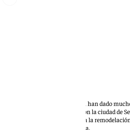
Lynx Devs
miércoles, 19 marzo 2025, 12:35
Compartir:
Las obras del estadio La Cartuja han dado mucho
Las precipitaciones que azotaron la ciudad de Se
han supuesto un problema para la remodelación d
crearon grandes charcos de agua.