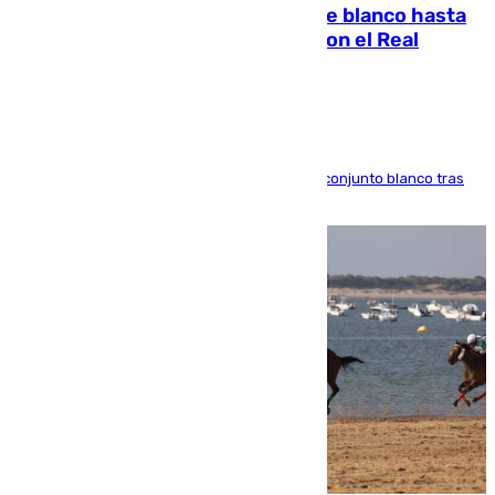
Vinícius Júnior seguirá vestido de blanco hasta
2032 tras cerrar su renovación con el Real
Madrid
El atacante brasileño amplía su vínculo con el conjunto blanco tras
una etapa repleta de éxitos y protagonismo