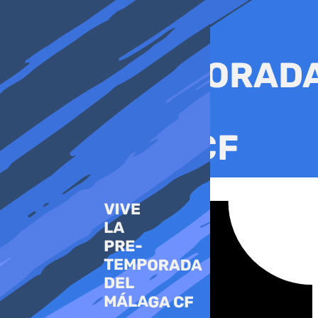
Ir
al
contenido
Tiktok