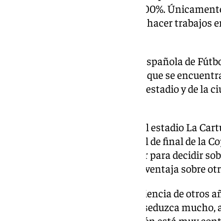
ya se encuentra construida al 100%. Únicamente
asientos en las nuevas gradas y hacer trabajos en
césped del estadio.
El presidente de la Federación Española de Fút
y tranquilo sobre el estado en el que se encuentr
preguntado por la situación del estadio y de la
futuros.
Este es el último año en el que el estadio La Cart
Federación para albergar la final de final de la C
dicho que se tendrá que trabajar para decidir so
sede, pero que Sevilla parte con ventaja sobre otr
El hecho de contar con la experiencia de otros añ
hispalense sea una ciudad que seduzca mucho, 
comentado Louzán, la Federación está muy cont