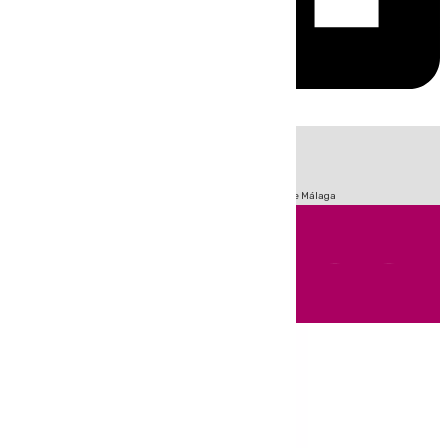
HOY
|
Fútbol
Sucesos
Primera División
Incendios
Feria de Málaga
Andalucía