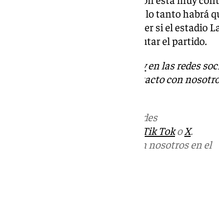
obtenidos los últimos años. Por lo tanto habrá q
fecha del 26 de abril, para conocer si el estadio 
condiciones óptimas para disputar el partido.
Descubre más noticias de
101Tv
en las redes soc
Tok
o
X
. Puedes ponerte en contacto con nosotro
informativos@101tv.es
Más noticias de
101TV
en las redes
sociales:
Instagram
,
Facebook
,
Tik Tok
o
X
.
Puedes ponerte en contacto con nosotros en el
correo
informativos@101tv.es
Tags:
Últimas noticias