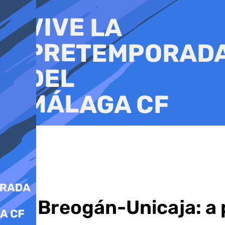
Ir
al
contenido
Río Breogán-Unicaja: a 