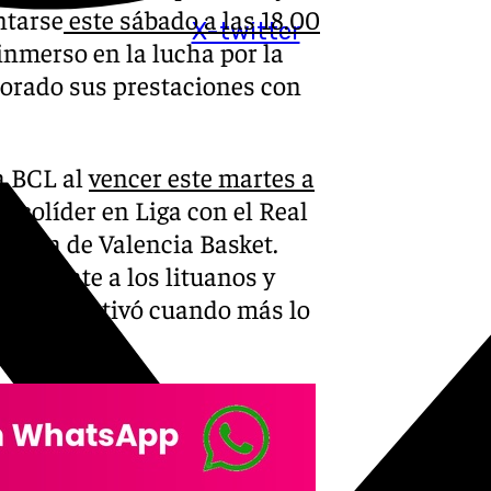
ntarse
este sábado a las 18.00
X-twitter
inmerso en la lucha por la
jorado sus prestaciones con
la BCL al
vencer este martes a
 colíder en Liga con el Real
rrota de Valencia Basket.
do frente a los lituanos y
 que se activó cuando más lo