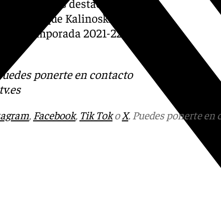
los jugadores destacados.
 mientras que Kalinoski se
 en la temporada 2021-22
s
 Puedes ponerte en contacto
v.es
tagram
,
Facebook
,
Tik Tok
o
X
. Puedes ponerte en 