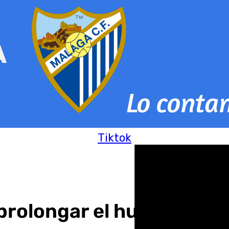
Tiktok
prolongar el huracán caj