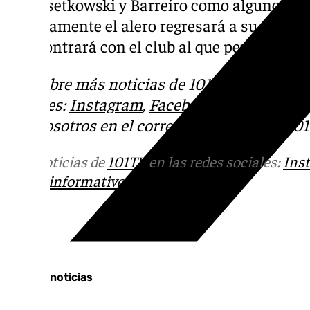
con Osetkowski y Barreiro como algunos de 
Precisamente el alero regresará a su tierra,
reencontrará con el club al que permaneció
Descubre más noticias de 101Tv en las rede
sociales:
Instagram
,
Facebook
,
Tik Tok
o
X
.
con nosotros en el correo
informativos@101t
Más noticias de
101TV
en las redes sociales:
Ins
correo
informativos@101tv.es
Tags:
Últimas noticias