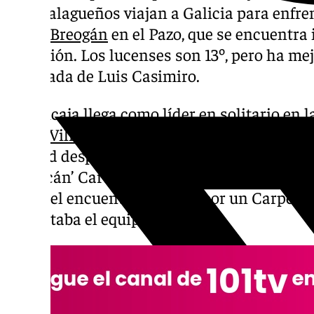
Los malagueños viajan a Galicia para enfre
al Río Breogán
en el Pazo, que se encuentra 
salvación. Los lucenses son 13º, pero ha me
la llegada de Luis Casimiro.
El Unicaja llega como líder en solitario en 
Rytas Vilnius
en un partido muy duro y como
Madrid después de vencer a Baskonia y la de
‘Huracán’ Carter fue protagonista en el parti
acabó el encuentro coreado por un Carpena
necesitaba el equipo.