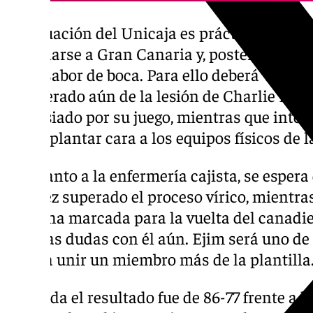
La situación del Unicaja es prácticamente 
marcharse a Gran Canaria y, posteriormente
buen sabor de boca. Para ello deberá vencer
recuperado aún de la lesión de Charlie Moo
demasiado por su juego, mientras que inten
poder plantar cara a los equipos físicos de 
En cuanto a la enfermería cajista, se esper
una vez superado el proceso vírico, mientra
La fecha marcada para la vuelta del canadie
muchas dudas con él aún. Ejim será uno de l
deberá unir un miembro más de la plantilla
En la ida el resultado fue de 86-77 frente a l