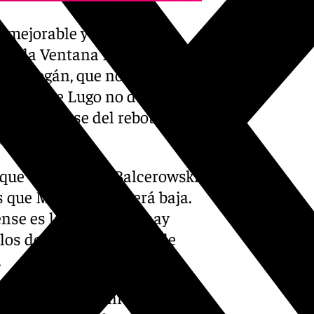
inmejorable y buscará
, a la Ventana FIBA, con
 a Breogán, que no se ha
re. Los de Lugo no destacan
tan apoyarse del rebote para
la ACB.
a que vuelva Olek Balcerowski
s que Melvin Ejim será baja.
nse es la Copa, pero hay
os descartes, al que se le
.
os gallegos. El Unicaja venció