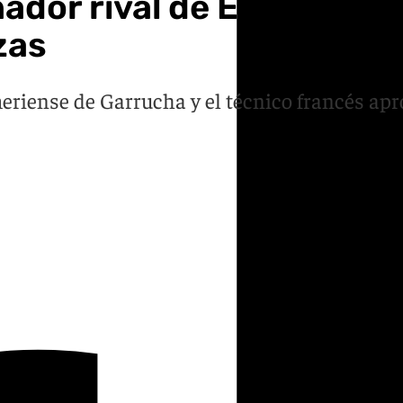
nador rival de España en
zas
meriense de Garrucha y el técnico francés ap