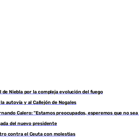
Youtube
l de Niebla por la compleja evolución del fuego
a autovía y al Callejón de Nogales
Fernando Calero: “Estamos preocupados, esperemos que no sea
egada del nuevo presidente
tro contra el Ceuta con molestias