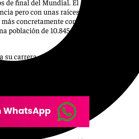
s de final del Mundial. El
ancia pero con unas raíces
 y más concretamente con
una población de 10.845
 su carrera allí, aunque tres
n Garrucha. Su padre, José
de también fue futbolista
ona como José ‘El Francés’.