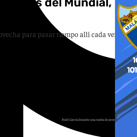
 cuartos del Mundial,
rovecha para pasar tiempo allí cada vez que
Rudi García durante una rueda de prensa con Bélgica
Europa Press