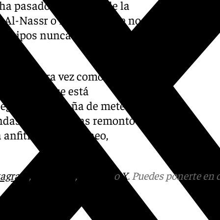
 ha pasado por clubes de la
, Al-Nassr o Napoli donde no
 equipos nunca han dejado de
 por primera vez como
an torneo que está
seguido la hazaña de meter a
ondas eliminatorias remontó a
 anfitriona del torneo,
tagram
,
Facebook
,
Tik Tok
o
X
. Puedes ponerte en 