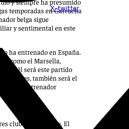
culo y siempre ha presumido
X-twitter
argas temporadas en Garrucha
nador belga sigue
liar y sentimental en este
a no ha entrenado en España.
ial como el Marsella,
para él será este partido
semifinales, también será el
rera como entrenador
ores clubes del mundo. El