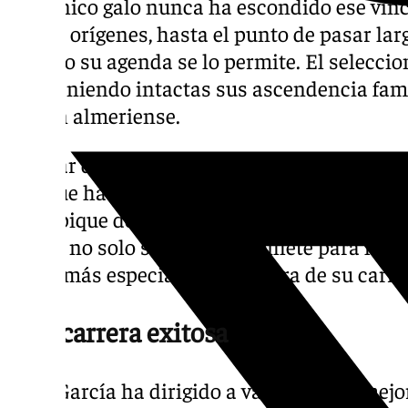
El técnico galo nunca ha escondido ese vín
de sus orígenes, hasta el punto de pasar l
cuando su agenda se lo permite. El seleccio
manteniendo intactas sus ascendencia fami
rincón almeriense.
A pesar de sus raíces, a sus 62 años todaví
Aunque ha pasado por equipo de talla mund
Olympique de Lyon o Napoli. Lo más similar 
donde no solo se jugará un billete para las 
duelo más especial de la carrera de su car
Una carrera exitosa
Rudi García ha dirigido a varios de los mej