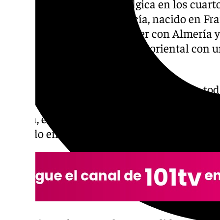
España se enfrentará a Bélgica en los cuarto
seleccionador es Rudi García, nacido en Fr
muy andaluzas. Tiene que ver con Almería
Garrucha, situada en la parte oriental con 
habitantes.
Rudi nació en Francia y ha desarrollado toda
de sus abuelos eran españoles y nacieron e
García, era español y emigró a Francia, don
jugando en Almería siendo conocido en la z