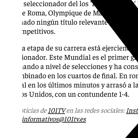
actual seleccionador del los ‘Diablos Rojos’
talla de Roma, Olympique de Marsella, Lyon
ha ganado ningún título relevante pero sus
ser competitivos.
En esta etapa de su carrera está ejerciendo
seleccionador. Este Mundial es el primer gr
entrenando a nivel de selecciones y ha con
su combinado en los cuartos de final. En r
Senegal en los últimos minutos y arrasó a la
Estados Unidos, con un contundente 1-4.
Más noticias de
101TV
en las redes sociales:
Ins
correo
informativos@101tv.es