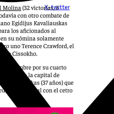
l Molina
(32 victorias, 3
X-twitter
 todavía con otro combate de
uano Egidijus Kavaliauskas
ara los aficionados al
e en su nómina solamente
úmero uno Terence Crawford, el
ymane Cissokho.
de noviembre por su cuarto
aunas, en la capital de
do Kavaliauskas (37 años) que
ur y profesional con el cetro