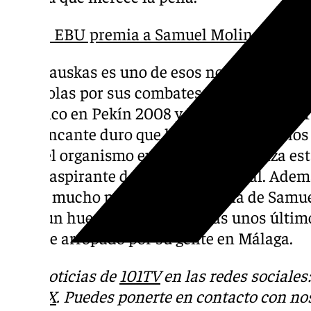
La EBU premia a Samuel Molina por su 
Kavaliauskas es uno de esos nombres que 
españolas por sus combates en Estados Unid
olímpico en Pekín 2008 y Londres 2012, se 
contrincante duro que le valió su salto a lo
EBU, el organismo europeo que organiza est
a este aspirante debido a su historial. Ade
añade mucho picante a la historia de Samue
tiene un hueso duro de roer tras unos últi
aunque arropado por su gente en Málaga.
Más noticias de
101TV
en las redes sociales
Tok
o
X
. Puedes ponerte en contacto con nos