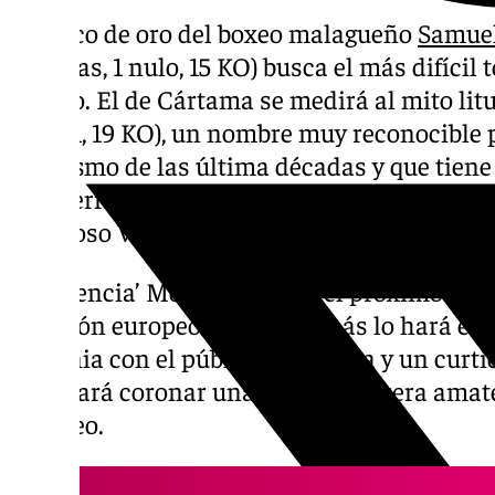
El chico de oro del boxeo malagueño
Samue
derrotas, 1 nulo, 15 KO) busca el más difícil
órdago. El de Cártama se medirá al mito lit
(24-3-1, 19 KO), un nombre muy reconocible p
pugilismo de las última décadas y que tien
tres derrotas ante rivales de la talla del n
poderoso Vérgil Ortiz Jr y el francés Soule
‘La Esencia’ Molina luchará el próximo 28 
cinturón europeo EBU y además lo hará en K
Lituania con el público en contra y un curti
intentará coronar una exitosa carrera amate
europeo.