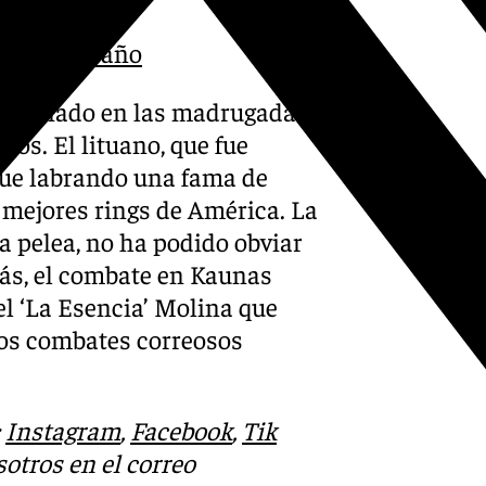
brillante año
ha sonado en las madrugadas
os. El lituano, que fue
fue labrando una fama de
s mejores rings de América. La
a pelea, no ha podido obviar
más, el combate en Kaunas
l ‘La Esencia’ Molina que
mos combates correosos
:
Instagram
,
Facebook
,
Tik
otros en el correo