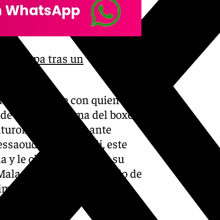
e Europa tras un
os y medirse con quien se le
e llegar a la cima del boxeo
nturones europeos ante
ssaoud y Messaoudi, este
a y le obligó al nulo en su
Malagueta. Sin embargo, lo de
imentado peso wélter que
erence Crawford ya tiene una