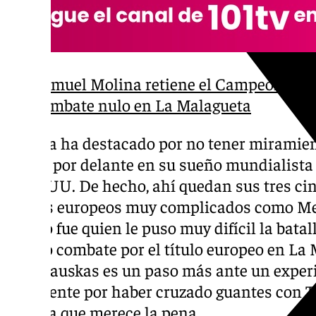
Samuel Molina retiene el Campeonato d
combate nulo en La Malagueta
Molina ha destacado por no tener miramient
ponga por delante en su sueño mundialista d
en EEUU. De hecho, ahí quedan sus tres ci
rivales europeos muy complicados como Me
último fue quien le puso muy difícil la batall
último combate por el título europeo en La 
Kavaliauskas es un paso más ante un exper
solamente por haber cruzado guantes con T
carrera que merece la pena.