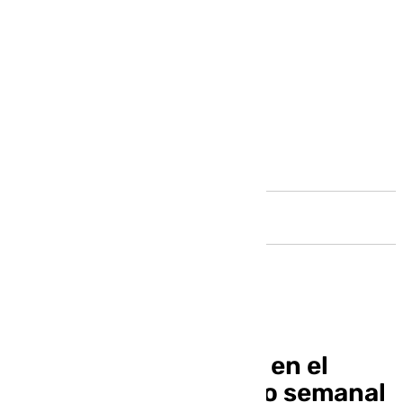
Andalucía
Saúl Ñíguez, ausente en el
último entrenamiento semanal