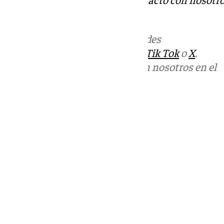
informativos@101tv.es
Más noticias de
101TV
en las redes
sociales:
Instagram
,
Facebook
,
Tik Tok
o
X
.
Puedes ponerte en contacto con nosotros en el
correo
informativos@101tv.es
Tags:
Últimas noticias