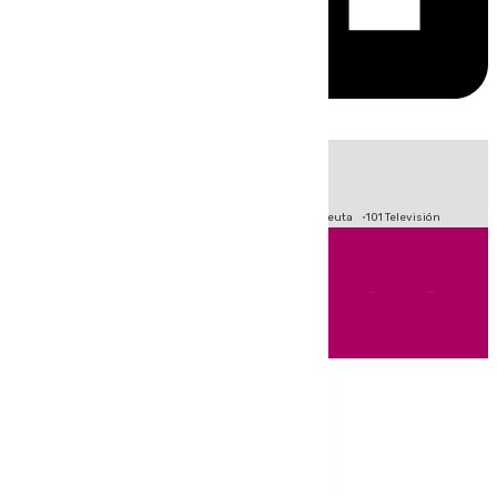
HOY
|
Fútbol
Primera División
LaLiga
Crisis Migratoria en Ceuta
101 Televisión
Andalucía