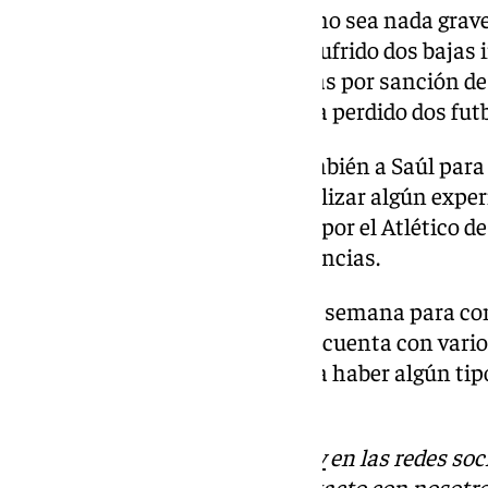
El técnico catalán deseará que no sea nada grave
mediocampo del Sevilla FC ha sufrido dos bajas 
frente al Real Betis. Con las bajas por sanción d
el centro del campo sevillista ha perdido dos fu
Si Pimienta llegara a perder también a Saúl para 
absoluto, ya que tendría que realizar algún expe
posiciones. El futbolista cedido por el Atlético 
del equipo, sumando seis asistencias.
Habrá que esperar a la próxima semana para cono
FC de cara al Gran Derbi, ya que cuenta con vari
con su selección y puede llegar a haber algún ti
o minutos excesivos.
Descubre más noticias de
101Tv
en las redes soc
Tok
o
X
. Puedes ponerte en contacto con nosotro