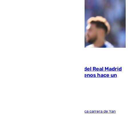
07.08.2026
El fichaje más caro de la historia del Real Madrid
costaba 105 millones de euros menos hace un
año y jugaba en Leganés
Del filial pepinero a récord absoluto: la meteórica carrera de Yan
Diomande en solo doce meses