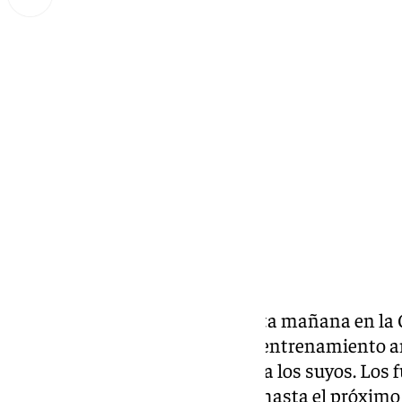
Lynx Devs
jueves, 20 marzo 2025, 11:57
Compartir:
El
Sevilla FC
se ha ejercitado esta mañana en la
Cisneros Palacios, en el último entrenamiento an
que García Pimienta le ha dado a los suyos. Los f
volverán a los entrenamientos hasta el próximo