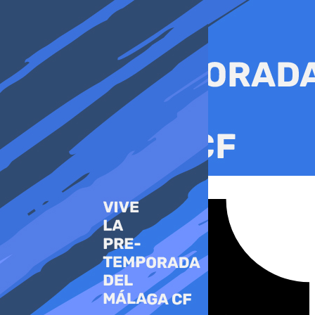
Ir
al
contenido
Tiktok