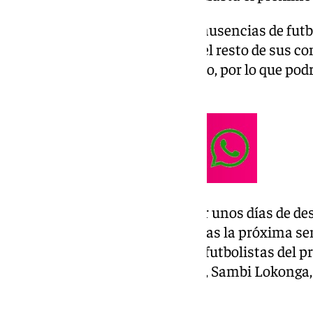
En el día de hoy, además de las ausencias de futb
Ñíguez no se ha ejercitado con el resto de sus c
trabajo al margen en el gimnasio, por lo que podr
molestias.
García Pimienta ha decidido dar unos días de des
que lleguen con las pilas cargadas la próxima se
del día 30 de marzo. Los únicos futbolistas del
hoy fueron Pedrosa, Isaac, Suso, Sambi Lokonga,
Badé, Marcao y Ferllo.