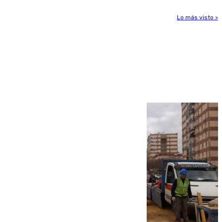
Lo más visto >
Más noticias
Ver más >