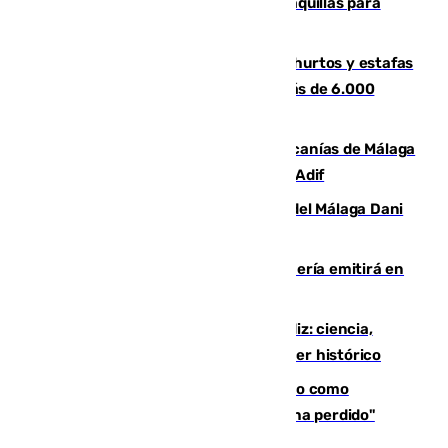
El mercado de Jerez refrigera sus taquillas para
facilitar las compras a sus visitantes
Detenida una pareja por presuntos hurtos y estafas
en Málaga tras ser descubiertos con más de 6.000
euros
Retrasos y cancelaciones en el Cercanías de Málaga
por una avería en la infraestructura de Adif
Isco, la nueva mascota del jugador del Málaga Dani
Lorenzo
El observatorio de Calar Alto de Almería emitirá en
directo el eclipse solar del 12 de agosto
El «Trío de Eclipses» arranca en Cádiz: ciencia,
naturaleza y seguridad ante un atardecer histórico
Noruega pide la dimisión de Infantino como
presidente de la FIFA: "La confianza se ha perdido"