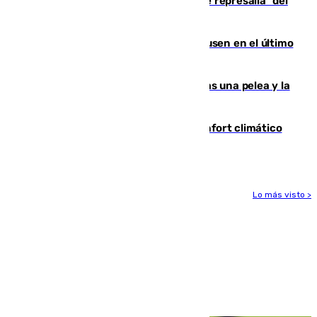
Italia responde ante las "medidas de represalia" del
Gobierno de Sánchez
El Sevilla se desinfla ante el Leverkusen en el último
ensayo (1-2)
Tensión en la prisión de Alhaurín tras una pelea y la
incautación de un punzón
Málaga contabiliza 148 zonas de confort climático
para enfrentar las altas temperaturas
Lo más visto >
Más noticias
Ver más >