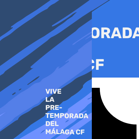
Ir
al
contenido
Tiktok