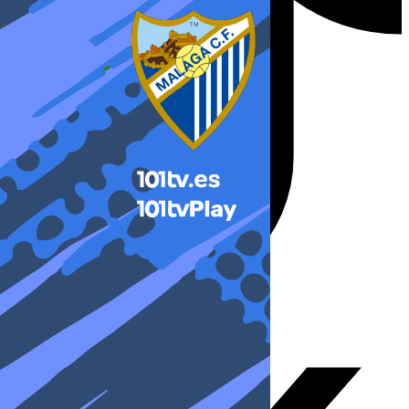
X-twitter