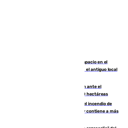
Las marca internacionales ganan espacio en el
Centro de Málaga: La Tagliatella abre en el antiguo local
de Vox Sports Bar
Moreno pide extremar la precaución ante el
incendio de Niebla, que supera las 4.000 hectáreas
340 personas más desalojadas por el incendio de
Niebla, que mantiene a 410 evacuadas y contiene a más
de 500 efectivos trabajando