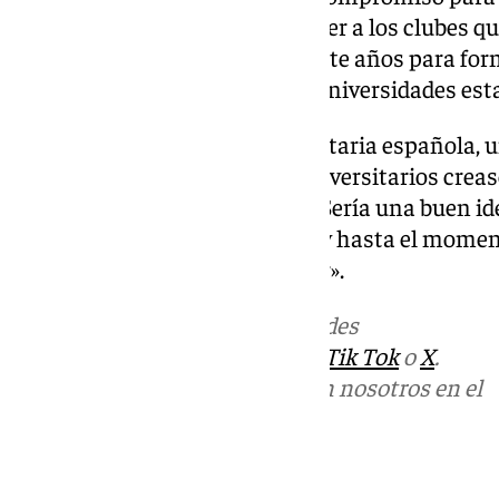
a sus jugadores. Hay que proteger a los clubes q
ayudar a los que trabajan durante años para for
marchen tan fácilmente a las universidades es
La creación de una liga universitaria española, 
positiva: «Sería ideal que los universitarios creas
medio del resto de los equipos. Sería una buen i
se ha intentado muchas veces y hasta el moment
sí, nunca es tarde para empezar».
Más noticias de
101TV
en las redes
sociales:
Instagram
,
Facebook
,
Tik Tok
o
X
.
Puedes ponerte en contacto con nosotros en el
correo
informativos@101tv.es
Tags: