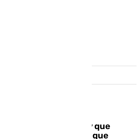
Andalucía
Sergio Scariolo: «Hay que
proteger a los clubes que